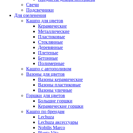
Свечи
Подсвечники
Для озеленения
Кашпо для цветов
Керамические
Металлические
Пластиковые
Стеклянные
Деревянные
Плетеные
Бетонные
Полимерные
Кашпо с автополивом
Вазоны для цветов
Вазоны керамические
Вазоны пластиковые
Вазоны уличные
Горшки для цветов
Большие горшки
Керамические горшки
Кашпо по брендам
Lechuza
Lechuza аксессуары
Nobilis Marco
Planta Vita