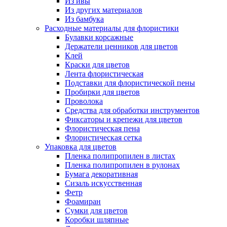
Из ивы
Из других материалов
Из бамбука
Расходные материалы для флористики
Булавки корсажные
Держатели ценников для цветов
Клей
Краски для цветов
Лента флористическая
Подставки для флористической пены
Пробирки для цветов
Проволока
Средства для обработки инструментов
Фиксаторы и крепежи для цветов
Флористическая пена
Флористическая сетка
Упаковка для цветов
Пленка полипропилен в листах
Пленка полипропилен в рулонах
Бумага декоративная
Сизаль искусственная
Фетр
Фоамиран
Сумки для цветов
Коробки шляпные