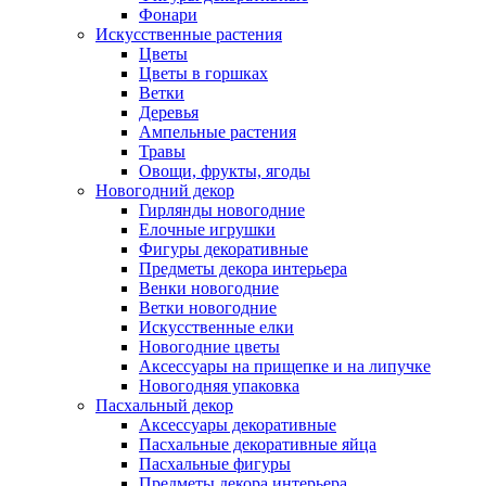
Фонари
Искусственные растения
Цветы
Цветы в горшках
Ветки
Деревья
Ампельные растения
Травы
Овощи, фрукты, ягоды
Новогодний декор
Гирлянды новогодние
Елочные игрушки
Фигуры декоративные
Предметы декора интерьера
Венки новогодние
Ветки новогодние
Искусственные елки
Новогодние цветы
Аксессуары на прищепке и на липучке
Новогодняя упаковка
Пасхальный декор
Аксессуары декоративные
Пасхальные декоративные яйца
Пасхальные фигуры
Предметы декора интерьера