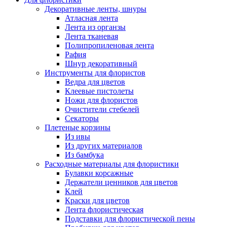
Декоративные ленты, шнуры
Атласная лента
Лента из органзы
Лента тканевая
Полипропиленовая лента
Рафия
Шнур декоративный
Инструменты для флористов
Ведра для цветов
Клеевые пистолеты
Ножи для флористов
Очистители стебелей
Секаторы
Плетеные корзины
Из ивы
Из других материалов
Из бамбука
Расходные материалы для флористики
Булавки корсажные
Держатели ценников для цветов
Клей
Краски для цветов
Лента флористическая
Подставки для флористической пены