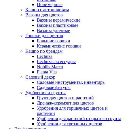
Полимерные
Кашпо с автополивом
Вазоны для цветов
Вазоны керамические
Вазоны пластиковые
Вазоны уличные
Горшки для цветов
Большие горшки
Керамические горшки
Кашпо по брендам
Lechuza
Lechuza аксессуары
Nobilis Marco
Planta Vita
Садовый декор
Садовые инструменты, инвентарь
Садовые фигуры
Удобрения и грунты
Грунт для цветов и растений
Дренаж-керамзит для цветов
Удобрения для горшечных цветов и
растений
Удобрения для растений открытого грунта
Удобрения для срезанных цветов
Для флористики