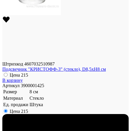
Штрихкод
4607032510987
Подсвечник "КРИСТОФФ-3" (стекло), D8,5xH8 см
Цена
215
В корзину
Артикул
3900001425
Размер
8 см
Материал
Стекло
Ед. продажи
Штука
Цена
215