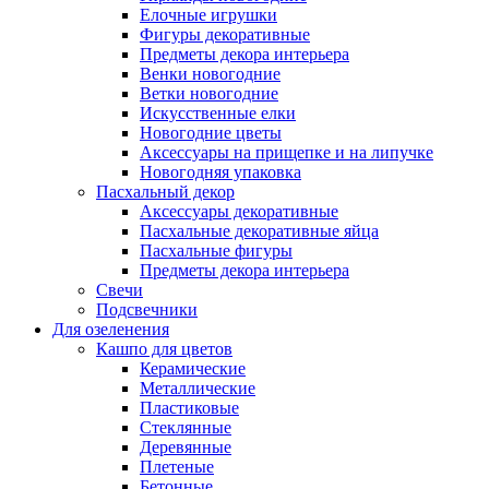
Елочные игрушки
Фигуры декоративные
Предметы декора интерьера
Венки новогодние
Ветки новогодние
Искусственные елки
Новогодние цветы
Аксессуары на прищепке и на липучке
Новогодняя упаковка
Пасхальный декор
Аксессуары декоративные
Пасхальные декоративные яйца
Пасхальные фигуры
Предметы декора интерьера
Свечи
Подсвечники
Для озеленения
Кашпо для цветов
Керамические
Металлические
Пластиковые
Стеклянные
Деревянные
Плетеные
Бетонные