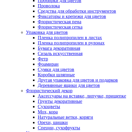
Пробирки для цветов
Проволока
Средства для обработки инструментов
Фиксаторы и крепежи для цветов
Флористическая пена
Флористическая сетка
Упаковка для цветов
Пленка полипропилен в листах
Пленка полипропилен в рулонах
Бумага декоративная
Сизаль искусственная
Фетр
Фоамиран
Сумки для цветов
Коробки шляпные
Другая упаковка для цветов и подарков
Деревянные ящики для цветов
Флористический декор
Аксессуары на вставке, липучке, прищепке
Грунты декоративные
Сухоцветы
Мох, кора
Натуральные ветки, коряги
Орехи, шишки
Специи, сухофрукты