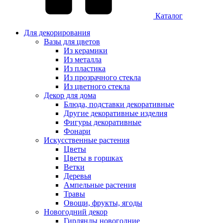
Каталог
Для декорирования
Вазы для цветов
Из керамики
Из металла
Из пластика
Из прозрачного стекла
Из цветного стекла
Декор для дома
Блюда, подставки декоративные
Другие декоративные изделия
Фигуры декоративные
Фонари
Искусственные растения
Цветы
Цветы в горшках
Ветки
Деревья
Ампельные растения
Травы
Овощи, фрукты, ягоды
Новогодний декор
Гирлянды новогодние