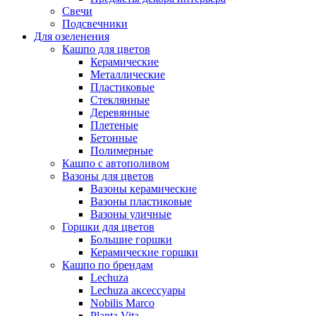
Свечи
Подсвечники
Для озеленения
Кашпо для цветов
Керамические
Металлические
Пластиковые
Стеклянные
Деревянные
Плетеные
Бетонные
Полимерные
Кашпо с автополивом
Вазоны для цветов
Вазоны керамические
Вазоны пластиковые
Вазоны уличные
Горшки для цветов
Большие горшки
Керамические горшки
Кашпо по брендам
Lechuza
Lechuza аксессуары
Nobilis Marco
Planta Vita