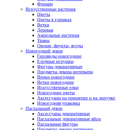
Фонари
Искусственные растения
Цветы
Цветы в горшках
Ветки
Деревья
Ампельные растения
Травы
Овощи, фрукты, ягоды
Новогодний декор
Гирлянды новогодние
Елочные игрушки
Фигуры декоративные
Предметы декора интерьера
Венки новогодние
Ветки новогодние
Искусственные елки
Новогодние цветы
Аксессуары на прищепке и на липучке
Новогодняя упаковка
Пасхальный декор
Аксессуары декоративные
Пасхальные декоративные яйца
Пасхальные фигуры
Предметы декора интерьера