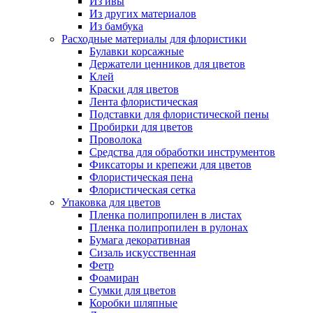
Из ивы
Из других материалов
Из бамбука
Расходные материалы для флористики
Булавки корсажные
Держатели ценников для цветов
Клей
Краски для цветов
Лента флористическая
Подставки для флористической пены
Пробирки для цветов
Проволока
Средства для обработки инструментов
Фиксаторы и крепежи для цветов
Флористическая пена
Флористическая сетка
Упаковка для цветов
Пленка полипропилен в листах
Пленка полипропилен в рулонах
Бумага декоративная
Сизаль искусственная
Фетр
Фоамиран
Сумки для цветов
Коробки шляпные