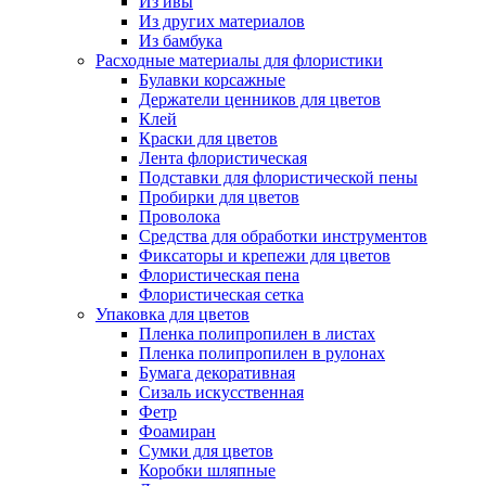
Из ивы
Из других материалов
Из бамбука
Расходные материалы для флористики
Булавки корсажные
Держатели ценников для цветов
Клей
Краски для цветов
Лента флористическая
Подставки для флористической пены
Пробирки для цветов
Проволока
Средства для обработки инструментов
Фиксаторы и крепежи для цветов
Флористическая пена
Флористическая сетка
Упаковка для цветов
Пленка полипропилен в листах
Пленка полипропилен в рулонах
Бумага декоративная
Сизаль искусственная
Фетр
Фоамиран
Сумки для цветов
Коробки шляпные