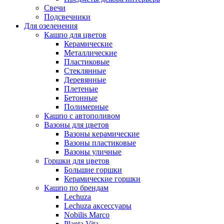
Свечи
Подсвечники
Для озеленения
Кашпо для цветов
Керамические
Металлические
Пластиковые
Стеклянные
Деревянные
Плетеные
Бетонные
Полимерные
Кашпо с автополивом
Вазоны для цветов
Вазоны керамические
Вазоны пластиковые
Вазоны уличные
Горшки для цветов
Большие горшки
Керамические горшки
Кашпо по брендам
Lechuza
Lechuza аксессуары
Nobilis Marco
Planta Vita