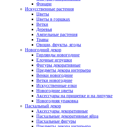
Фонари
Искусственные растения
Цветы
Цветы в горшках
Ветки
Деревья
Ампельные растения
Травы
Овощи, фрукты, ягоды
Новогодний декор
Гирлянды новогодние
Елочные игрушки
Фигуры декоративные
Предметы декора интерьера
Венки новогодние
Ветки новогодние
Искусственные елки
Новогодние цветы
Аксессуары на прищепке и на липучке
Новогодняя упаковка
Пасхальный декор
Аксессуары декоративные
Пасхальные декоративные яйца
Пасхальные фигуры
Предметы декора интерьера