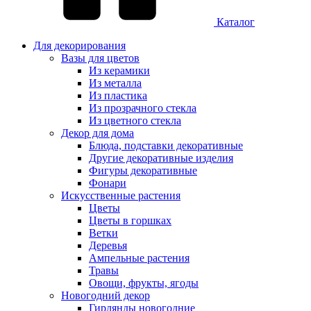
Каталог
Для декорирования
Вазы для цветов
Из керамики
Из металла
Из пластика
Из прозрачного стекла
Из цветного стекла
Декор для дома
Блюда, подставки декоративные
Другие декоративные изделия
Фигуры декоративные
Фонари
Искусственные растения
Цветы
Цветы в горшках
Ветки
Деревья
Ампельные растения
Травы
Овощи, фрукты, ягоды
Новогодний декор
Гирлянды новогодние