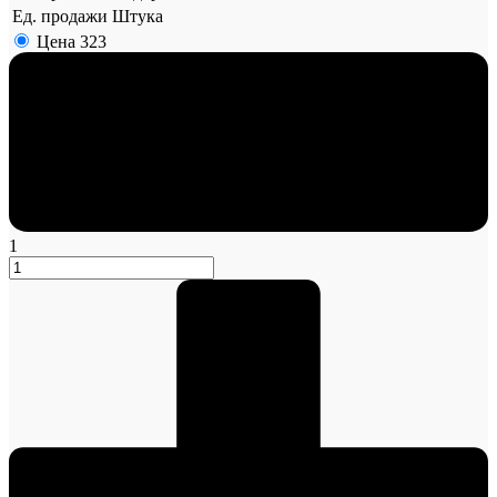
Ед. продажи
Штука
Цена
323
1