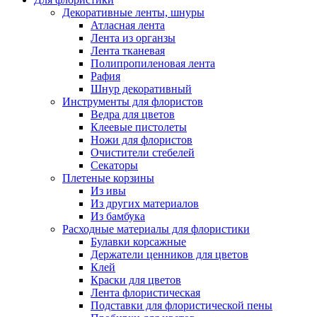
Декоративные ленты, шнуры
Атласная лента
Лента из органзы
Лента тканевая
Полипропиленовая лента
Рафия
Шнур декоративный
Инструменты для флористов
Ведра для цветов
Клеевые пистолеты
Ножи для флористов
Очистители стебелей
Секаторы
Плетеные корзины
Из ивы
Из других материалов
Из бамбука
Расходные материалы для флористики
Булавки корсажные
Держатели ценников для цветов
Клей
Краски для цветов
Лента флористическая
Подставки для флористической пены