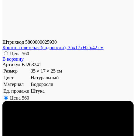
Штрихкод
5800000025930
Корзина плетеная (водоросли), 35x17xH25/42 см
Цена
560
В корзину
Артикул
BJ263241
Размер
35 × 17 × 25 см
Цвет
Натуральный
Материал
Водоросли
Ед. продажи
Штука
Цена
560