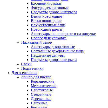
Елочные игрушки
Фигуры декоративные
Предметы декора интерьера
Венки новогодние
Ветки новогодние
Искусственные елки
Новогодние цветы
Аксессуары на прищепке и на липучке
Новогодняя упаковка
Пасхальный декор
Аксессуары декоративные
Пасхальные декоративные яйца
Пасхальные фигуры
Предметы декора интерьера
Свечи
Подсвечники
Для озеленения
Кашпо для цветов
Керамические
Металлические
Пластиковые
Стеклянные
Деревянные
Плетеные
Бетонные