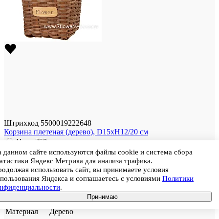
Штрихкод
5500019222648
Корзина плетеная (дерево), D15xH12/20 см
Цена
250
Цена при покупке кратно коробке (в коробке 72 шт.)
212,5
 данном сайте используются файлы cookie и система сбора
атистики Яндекс Метрика для анализа трафика.
₽
одолжая использовать сайт, вы принимаете условия
В корзину
пользования Яндекса и соглашаетесь с условиями
Политики
Артикул
BH645-BR
онфиденциальности
.
Размер
15 × 15 × 12 см
Принимаю
Цвет
Коричневый
Материал
Дерево