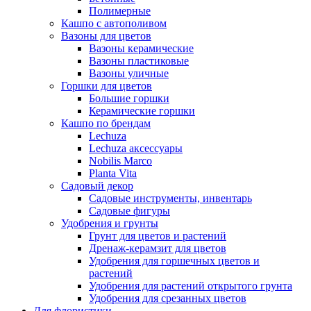
Полимерные
Кашпо с автополивом
Вазоны для цветов
Вазоны керамические
Вазоны пластиковые
Вазоны уличные
Горшки для цветов
Большие горшки
Керамические горшки
Кашпо по брендам
Lechuza
Lechuza аксессуары
Nobilis Marco
Planta Vita
Садовый декор
Садовые инструменты, инвентарь
Садовые фигуры
Удобрения и грунты
Грунт для цветов и растений
Дренаж-керамзит для цветов
Удобрения для горшечных цветов и
растений
Удобрения для растений открытого грунта
Удобрения для срезанных цветов
Для флористики