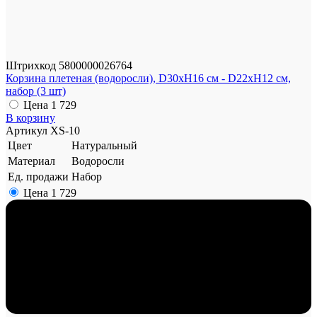
Штрихкод
5800000026764
Корзина плетеная (водоросли), D30xH16 см - D22xH12 см,
набор (3 шт)
Цена
1 729
В корзину
Артикул
XS-10
Цвет
Натуральный
Материал
Водоросли
Ед. продажи
Набор
Цена
1 729