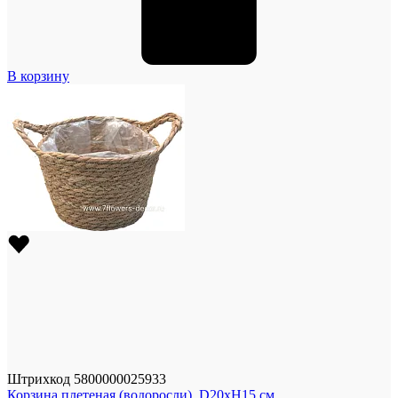
В корзину
Штрихкод
5800000025933
Корзина плетеная (водоросли), D20xH15 см