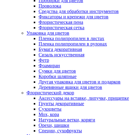
Пробирки для цветов
Проволока
Средства для обработки инструментов
Фиксаторы и крепежи для цветов
Флористическая пена
Флористическая сетка
Упаковка для цветов
Пленка полипропилен в листах
Пленка полипропилен в рулонах
Бумага декоративная
Сизаль искусственная
Фетр
Фоамиран
Сумки для цветов
Коробки шляпные
Другая упаковка для цветов и подарков
Деревянные ящики для цветов
Флористический декор
Аксессуары на вставке, липучке, прищепке
Грунты декоративные
Сухоцветы
Мох, кора
Натуральные ветки, коряги
Орехи, шишки
Специи, сухофрукты