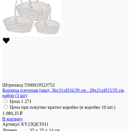
Штрихкод
5500019523752
Корзина плетеная (ива), 36x31xH16/39 см - 28x21xH15/35 см,
набор (3 шт)
Цена
1 271
Цена при покупке кратно коробке (в коробке 10 шт.)
1 080,35 ₽
В корзину
Артикул
XY23QET011
Размер
35 × 25 × 14 см