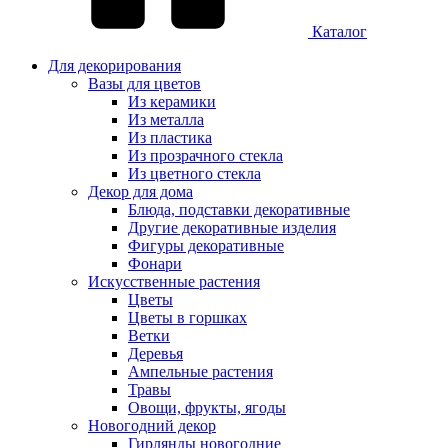
Каталог
Для декорирования
Вазы для цветов
Из керамики
Из металла
Из пластика
Из прозрачного стекла
Из цветного стекла
Декор для дома
Блюда, подставки декоративные
Другие декоративные изделия
Фигуры декоративные
Фонари
Искусственные растения
Цветы
Цветы в горшках
Ветки
Деревья
Ампельные растения
Травы
Овощи, фрукты, ягоды
Новогодний декор
Гирлянды новогодние