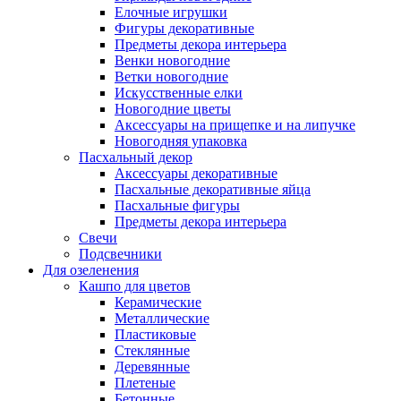
Елочные игрушки
Фигуры декоративные
Предметы декора интерьера
Венки новогодние
Ветки новогодние
Искусственные елки
Новогодние цветы
Аксессуары на прищепке и на липучке
Новогодняя упаковка
Пасхальный декор
Аксессуары декоративные
Пасхальные декоративные яйца
Пасхальные фигуры
Предметы декора интерьера
Свечи
Подсвечники
Для озеленения
Кашпо для цветов
Керамические
Металлические
Пластиковые
Стеклянные
Деревянные
Плетеные
Бетонные