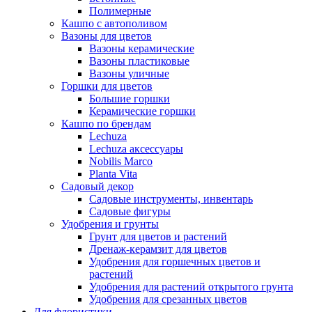
Полимерные
Кашпо с автополивом
Вазоны для цветов
Вазоны керамические
Вазоны пластиковые
Вазоны уличные
Горшки для цветов
Большие горшки
Керамические горшки
Кашпо по брендам
Lechuza
Lechuza аксессуары
Nobilis Marco
Planta Vita
Садовый декор
Садовые инструменты, инвентарь
Садовые фигуры
Удобрения и грунты
Грунт для цветов и растений
Дренаж-керамзит для цветов
Удобрения для горшечных цветов и
растений
Удобрения для растений открытого грунта
Удобрения для срезанных цветов
Для флористики