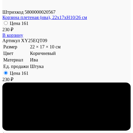
Штрихкод
5800000020567
Корзина плетеная (ива), 22x17xH10/26 см
Цена
161
230 ₽
В корзину
Артикул
XY25EQT09
Размер
22 × 17 × 10 см
Цвет
Коричневый
Материал
Ива
Ед. продажи
Штука
Цена
161
230 ₽