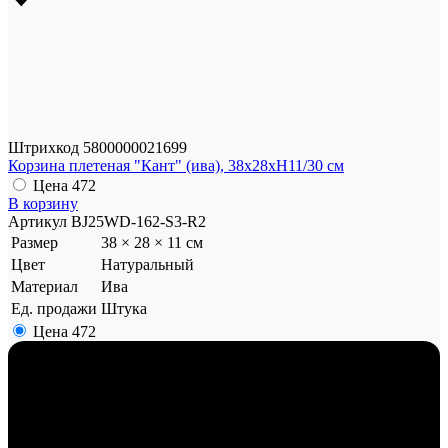
Штрихкод
5800000021699
Корзина плетеная "Кант" (ива), 38x28xH11/30 см
Цена
472
В корзину
Артикул
BJ25WD-162-S3-R2
Размер
38 × 28 × 11 см
Цвет
Натуральный
Материал
Ива
Ед. продажи
Штука
Цена
472