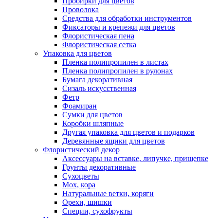
Пробирки для цветов
Проволока
Средства для обработки инструментов
Фиксаторы и крепежи для цветов
Флористическая пена
Флористическая сетка
Упаковка для цветов
Пленка полипропилен в листах
Пленка полипропилен в рулонах
Бумага декоративная
Сизаль искусственная
Фетр
Фоамиран
Сумки для цветов
Коробки шляпные
Другая упаковка для цветов и подарков
Деревянные ящики для цветов
Флористический декор
Аксессуары на вставке, липучке, прищепке
Грунты декоративные
Сухоцветы
Мох, кора
Натуральные ветки, коряги
Орехи, шишки
Специи, сухофрукты