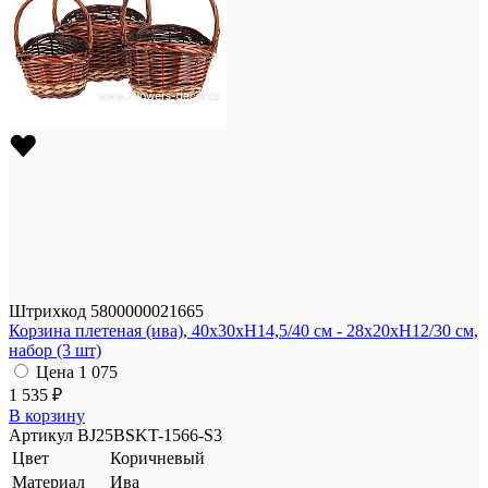
Штрихкод
5800000021665
Корзина плетеная (ива), 40x30xH14,5/40 см - 28x20xH12/30 см,
набор (3 шт)
Цена
1 075
1 535 ₽
В корзину
Артикул
BJ25BSKT-1566-S3
Цвет
Коричневый
Материал
Ива