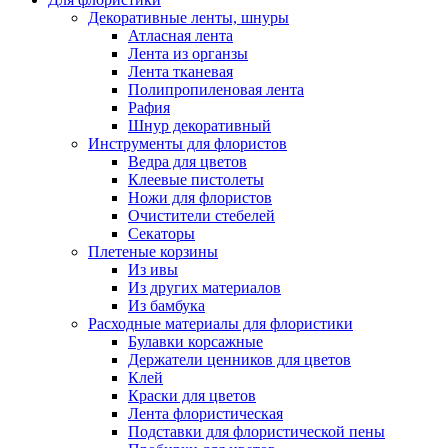
Декоративные ленты, шнуры
Атласная лента
Лента из органзы
Лента тканевая
Полипропиленовая лента
Рафия
Шнур декоративный
Инструменты для флористов
Ведра для цветов
Клеевые пистолеты
Ножи для флористов
Очистители стебелей
Секаторы
Плетеные корзины
Из ивы
Из других материалов
Из бамбука
Расходные материалы для флористики
Булавки корсажные
Держатели ценников для цветов
Клей
Краски для цветов
Лента флористическая
Подставки для флористической пены