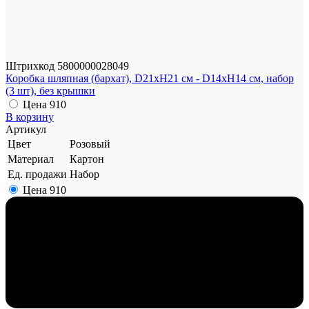
Штрихкод
5800000028049
Коробка шляпная (бархат), D21xH21 см - D14xH14 см, набор
(3 шт), без крышки
Цена
910
В корзину
Артикул
Цвет
Розовый
Материал
Картон
Ед. продажи
Набор
Цена
910