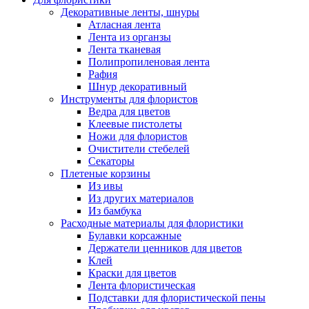
Декоративные ленты, шнуры
Атласная лента
Лента из органзы
Лента тканевая
Полипропиленовая лента
Рафия
Шнур декоративный
Инструменты для флористов
Ведра для цветов
Клеевые пистолеты
Ножи для флористов
Очистители стебелей
Секаторы
Плетеные корзины
Из ивы
Из других материалов
Из бамбука
Расходные материалы для флористики
Булавки корсажные
Держатели ценников для цветов
Клей
Краски для цветов
Лента флористическая
Подставки для флористической пены