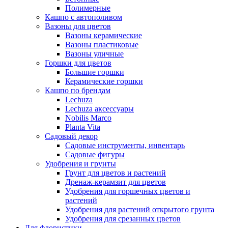
Полимерные
Кашпо с автополивом
Вазоны для цветов
Вазоны керамические
Вазоны пластиковые
Вазоны уличные
Горшки для цветов
Большие горшки
Керамические горшки
Кашпо по брендам
Lechuza
Lechuza аксессуары
Nobilis Marco
Planta Vita
Садовый декор
Садовые инструменты, инвентарь
Садовые фигуры
Удобрения и грунты
Грунт для цветов и растений
Дренаж-керамзит для цветов
Удобрения для горшечных цветов и
растений
Удобрения для растений открытого грунта
Удобрения для срезанных цветов
Для флористики