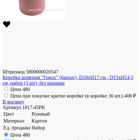
Штрихкод
5800000020547
Коробка шляпная "Горох" (бархат), D18xH17 см - D15xH14,5
см, набор (3 шт), без крышки
Цена
480
Цена при покупке кратно коробке (в коробке 36 шт.)
408 ₽
В корзину
Артикул
1817-45PK
Цвет
Розовый
Материал
Картон
Ед. продажи
Набор
Цена
480