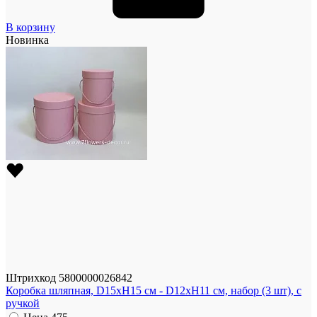
В корзину
Новинка
Штрихкод
5800000026842
Коробка шляпная, D15xH15 см - D12xH11 см, набор (3 шт), с
ручкой