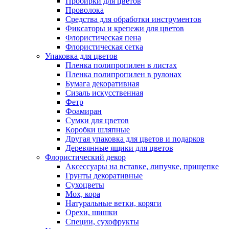
Пробирки для цветов
Проволока
Средства для обработки инструментов
Фиксаторы и крепежи для цветов
Флористическая пена
Флористическая сетка
Упаковка для цветов
Пленка полипропилен в листах
Пленка полипропилен в рулонах
Бумага декоративная
Сизаль искусственная
Фетр
Фоамиран
Сумки для цветов
Коробки шляпные
Другая упаковка для цветов и подарков
Деревянные ящики для цветов
Флористический декор
Аксессуары на вставке, липучке, прищепке
Грунты декоративные
Сухоцветы
Мох, кора
Натуральные ветки, коряги
Орехи, шишки
Специи, сухофрукты