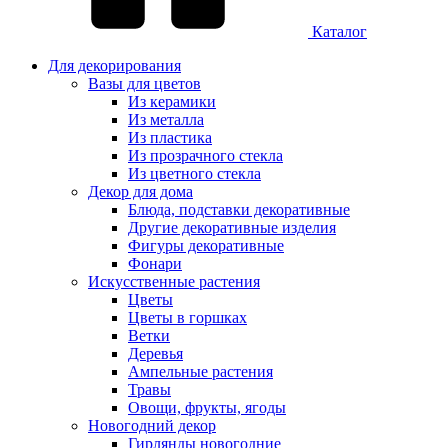
Каталог
Для декорирования
Вазы для цветов
Из керамики
Из металла
Из пластика
Из прозрачного стекла
Из цветного стекла
Декор для дома
Блюда, подставки декоративные
Другие декоративные изделия
Фигуры декоративные
Фонари
Искусственные растения
Цветы
Цветы в горшках
Ветки
Деревья
Ампельные растения
Травы
Овощи, фрукты, ягоды
Новогодний декор
Гирлянды новогодние