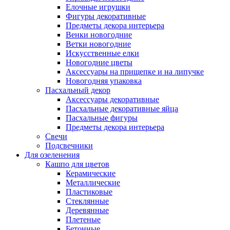
Елочные игрушки
Фигуры декоративные
Предметы декора интерьера
Венки новогодние
Ветки новогодние
Искусственные елки
Новогодние цветы
Аксессуары на прищепке и на липучке
Новогодняя упаковка
Пасхальный декор
Аксессуары декоративные
Пасхальные декоративные яйца
Пасхальные фигуры
Предметы декора интерьера
Свечи
Подсвечники
Для озеленения
Кашпо для цветов
Керамические
Металлические
Пластиковые
Стеклянные
Деревянные
Плетеные
Бетонные