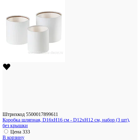
Штрихкод
5500017899611
Коробка шляпная, D16xH16 см - D12xH12 см, набор (3 шт),
без крышки
Цена
333
В корзину