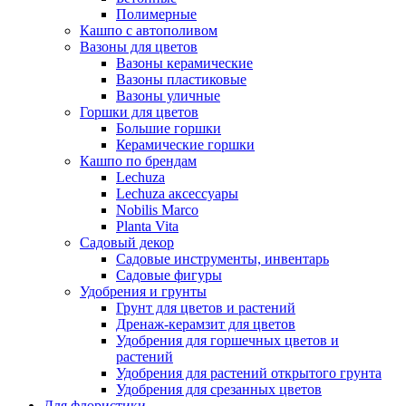
Полимерные
Кашпо с автополивом
Вазоны для цветов
Вазоны керамические
Вазоны пластиковые
Вазоны уличные
Горшки для цветов
Большие горшки
Керамические горшки
Кашпо по брендам
Lechuza
Lechuza аксессуары
Nobilis Marco
Planta Vita
Садовый декор
Садовые инструменты, инвентарь
Садовые фигуры
Удобрения и грунты
Грунт для цветов и растений
Дренаж-керамзит для цветов
Удобрения для горшечных цветов и
растений
Удобрения для растений открытого грунта
Удобрения для срезанных цветов
Для флористики