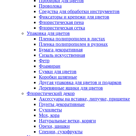
Пробирки для цветов
Проволока
Средства для обработки инструментов
Фиксаторы и крепежи для цветов
Флористическая пена
Флористическая сетка
Упаковка для цветов
Пленка полипропилен в листах
Пленка полипропилен в рулонах
Бумага декоративная
Сизаль искусственная
Фетр
Фоамиран
Сумки для цветов
Коробки шляпные
Другая упаковка для цветов и подарков
Деревянные ящики для цветов
Флористический декор
Аксессуары на вставке, липучке, прищепке
Грунты декоративные
Сухоцветы
Мох, кора
Натуральные ветки, коряги
Орехи, шишки
Специи, сухофрукты