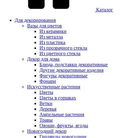
Каталог
Для декорирования
Вазы для цветов
Из керамики
Из металла
Из пластика
Из прозрачного стекла
Из цветного стекла
Декор для дома
Блюда, подставки декоративные
Другие декоративные изделия
Фигуры декоративные
Фонари
Искусственные растения
Цветы
Цветы в горшках
Ветки
Деревья
Ампельные растения
Травы
Овощи, фрукты, ягоды
Новогодний декор
Гирлянды новогодние