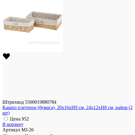
Штрихкод
5500019880784
Кашпо плетеное (бумага), 20x16xH9 см, 24x12xH8 см, набор (2
шт)
Цена
952
В корзину
Артикул
MJ-26