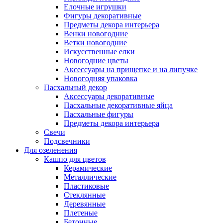
Елочные игрушки
Фигуры декоративные
Предметы декора интерьера
Венки новогодние
Ветки новогодние
Искусственные елки
Новогодние цветы
Аксессуары на прищепке и на липучке
Новогодняя упаковка
Пасхальный декор
Аксессуары декоративные
Пасхальные декоративные яйца
Пасхальные фигуры
Предметы декора интерьера
Свечи
Подсвечники
Для озеленения
Кашпо для цветов
Керамические
Металлические
Пластиковые
Стеклянные
Деревянные
Плетеные
Бетонные