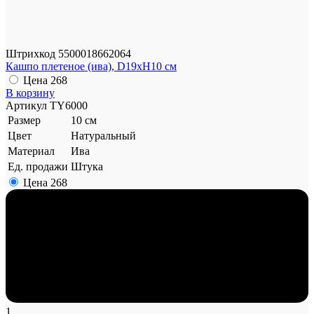
Штрихкод
5500018662064
Кашпо плетеное (ива), D19xH10 см
Цена
268
В корзину
Артикул
TY6000
Размер
10 см
Цвет
Натуральный
Материал
Ива
Ед. продажи
Штука
Цена
268
1