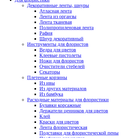
Декоративные ленты, шнуры
Атласная лента
Лента из органзы
Лента тканевая
Полипропиленовая лента
Рафия
Шнур декоративный
Инструменты для флористов
Ведра для цветов
Клеевые пистолеты
Ножи для флористов
Очистители стебелей
Секаторы
Плетеные корзины
Из ивы
Из других материалов
Из бамбука
Расходные материалы для флористики
Булавки корсажные
Держатели ценников для цветов
Клей
Краски для цветов
Лента флористическая
Подставки для флористической пены