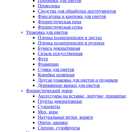
Пробирки для цветов
Проволока
Средства для обработки инструментов
Фиксаторы и крепежи для цветов
Флористическая пена
Флористическая сетка
Упаковка для цветов
Пленка полипропилен в листах
Пленка полипропилен в рулонах
Бумага декоративная
Сизаль искусственная
Фетр
Фоамиран
Сумки для цветов
Коробки шляпные
Другая упаковка для цветов и подарков
Деревянные ящики для цветов
Флористический декор
Аксессуары на вставке, липучке, прищепке
Грунты декоративные
Сухоцветы
Мох, кора
Натуральные ветки, коряги
Орехи, шишки
Специи, сухофрукты