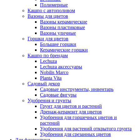
Полимерные
Кашпо с автополивом
Вазоны для цветов
Вазоны керамические
Вазоны пластиковые
Вазоны уличные
Горшки для цветов
Большие горшки
Керамические горшки
Кашпо по брендам
Lechuza
Lechuza аксессуары
Nobilis Marco
Planta Vita
Садовый декор
Садовые инструменты, инвентарь
Садовые фигуры
Удобрения и грунты
Грунт для цветов и растений
Дренаж-керамзит для цветов
Удобрения для горшечных цветов и
растений
Удобрения для растений открытого грунта
Удобрения для срезанных цветов
Для флористики