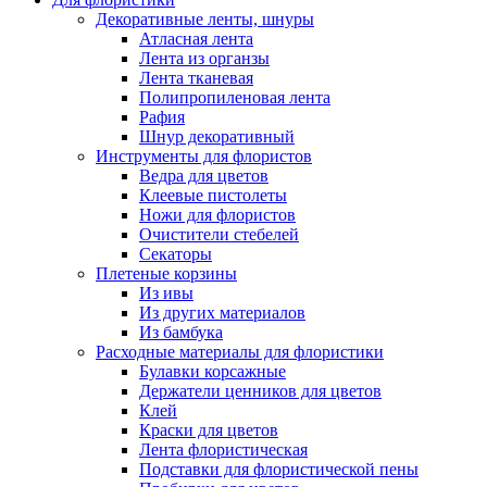
Декоративные ленты, шнуры
Атласная лента
Лента из органзы
Лента тканевая
Полипропиленовая лента
Рафия
Шнур декоративный
Инструменты для флористов
Ведра для цветов
Клеевые пистолеты
Ножи для флористов
Очистители стебелей
Секаторы
Плетеные корзины
Из ивы
Из других материалов
Из бамбука
Расходные материалы для флористики
Булавки корсажные
Держатели ценников для цветов
Клей
Краски для цветов
Лента флористическая
Подставки для флористической пены