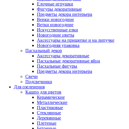
Елочные игрушки
Фигуры декоративные
Предметы декора интерьера
Венки новогодние
Ветки новогодние
Искусственные елки
Новогодние цветы
Аксессуары на прищепке и на липучке
Новогодняя упаковка
Пасхальный декор
Аксессуары декоративные
Пасхальные декоративные яйца
Пасхальные фигуры
Предметы декора интерьера
Свечи
Подсвечники
Для озеленения
Кашпо для цветов
Керамические
Металлические
Пластиковые
Стеклянные
Деревянные
Плетеные
Бетонные