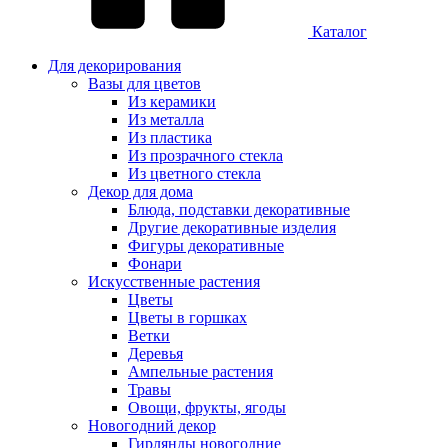
Каталог
Для декорирования
Вазы для цветов
Из керамики
Из металла
Из пластика
Из прозрачного стекла
Из цветного стекла
Декор для дома
Блюда, подставки декоративные
Другие декоративные изделия
Фигуры декоративные
Фонари
Искусственные растения
Цветы
Цветы в горшках
Ветки
Деревья
Ампельные растения
Травы
Овощи, фрукты, ягоды
Новогодний декор
Гирлянды новогодние