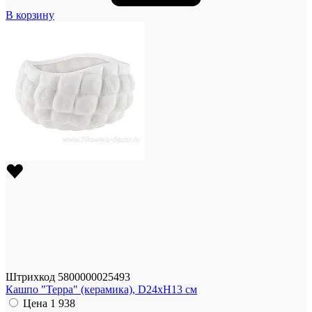
В корзину
Штрихкод
5800000025493
Кашпо "Терра" (керамика), D24xH13 см
Цена
1 938