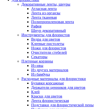
Декоративные ленты, шнуры
Атласная лента
Лента из органзы
Лента тканевая
Полипропиленовая лента
Рафия
Шнур декоративный
Инструменты для флористов
Ведра для цветов
Клеевые пистолеты
Ножи для флористов
Очистители стебелей
Секаторы
Плетеные корзины
Из ивы
Из других материалов
Из бамбука
Расходные материалы для флористики
Булавки корсажные
Держатели ценников для цветов
Клей
Краски для цветов
Лента флористическая
Подставки для флористической пены