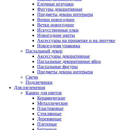
Елочные игрушки
Фигуры декоративные
Предметы декора интерьера
Венки новогодние
Ветки новогодние
Искусственные елки
Новогодние цветы
Аксессуары на прищепке и на липучке
Новогодняя упаковка
Пасхальный декор
Аксессуары декоративные
Пасхальные декоративные яйца
Пасхальные фигуры
Предметы декора интерьера
Свечи
Подсвечники
Для озеленения
Кашпо для цветов
Керамические
Металлические
Пластиковые
Стеклянные
Деревянные
Плетеные
Бетонные