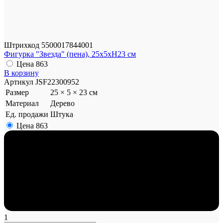
Штрихкод
5500017844001
Фигурка "Звезда" (пена), 25х5хН23 см
Цена
863
В корзину
Артикул
JSF22300952
Размер
25 × 5 × 23 см
Материал
Дерево
Ед. продажи
Штука
Цена
863
1