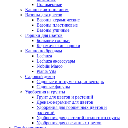
Полимерные
Кашпо с автополивом
Вазоны для цветов
Вазоны керамические
Вазоны пластиковые
Вазоны уличные
Горшки для цветов
Большие горшки
Керамические горшки
Кашпо по брендам
Lechuza
Lechuza аксессуары
Nobilis Marco
Planta Vita
Садовый декор
Садовые инструменты, инвентарь
Садовые фигуры
Удобрения и грунты
Грунт для цветов и растений
Дренаж-керамзит для цветов
Удобрения для горшечных цветов и
растений
Удобрения для растений открытого грунта
Удобрения для срезанных цветов
Для флористики