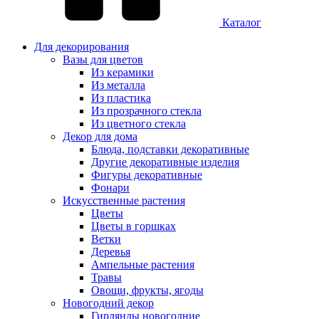
Каталог
Для декорирования
Вазы для цветов
Из керамики
Из металла
Из пластика
Из прозрачного стекла
Из цветного стекла
Декор для дома
Блюда, подставки декоративные
Другие декоративные изделия
Фигуры декоративные
Фонари
Искусственные растения
Цветы
Цветы в горшках
Ветки
Деревья
Ампельные растения
Травы
Овощи, фрукты, ягоды
Новогодний декор
Гирлянды новогодние