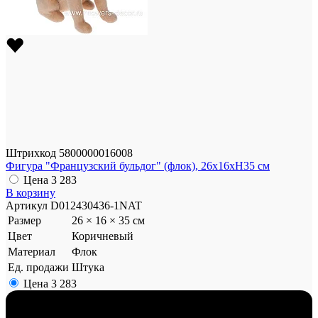
Штрихкод
5800000016008
Фигура "Французский бульдог" (флок), 26x16xH35 см
Цена
3 283
В корзину
Артикул
D012430436-1NAT
Размер
26 × 16 × 35 см
Цвет
Коричневый
Материал
Флок
Ед. продажи
Штука
Цена
3 283