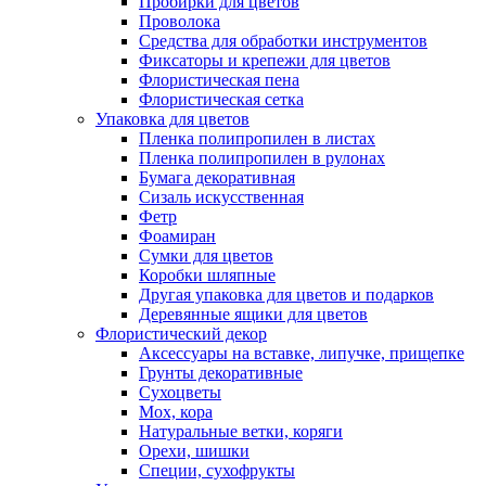
Пробирки для цветов
Проволока
Средства для обработки инструментов
Фиксаторы и крепежи для цветов
Флористическая пена
Флористическая сетка
Упаковка для цветов
Пленка полипропилен в листах
Пленка полипропилен в рулонах
Бумага декоративная
Сизаль искусственная
Фетр
Фоамиран
Сумки для цветов
Коробки шляпные
Другая упаковка для цветов и подарков
Деревянные ящики для цветов
Флористический декор
Аксессуары на вставке, липучке, прищепке
Грунты декоративные
Сухоцветы
Мох, кора
Натуральные ветки, коряги
Орехи, шишки
Специи, сухофрукты