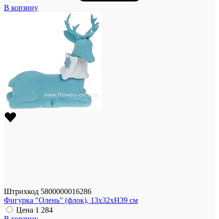
В корзину
Штрихкод
5800000016286
Фигурка "Олень" (флок), 13x32xH39 см
Цена
1 284
В корзину