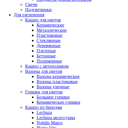
Свечи
Подсвечники
Для озеленения
Кашпо для цветов
Керамические
Металлические
Пластиковые
Стеклянные
Деревянные
Плетеные
Бетонные
Полимерные
Кашпо с автополивом
Вазоны для цветов
Вазоны керамические
Вазоны пластиковые
Вазоны уличные
Горшки для цветов
Большие горшки
Керамические горшки
Кашпо по брендам
Lechuza
Lechuza аксессуары
Nobilis Marco
Planta Vita