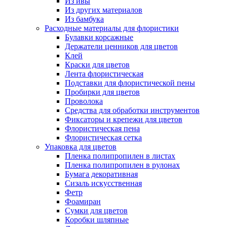
Из ивы
Из других материалов
Из бамбука
Расходные материалы для флористики
Булавки корсажные
Держатели ценников для цветов
Клей
Краски для цветов
Лента флористическая
Подставки для флористической пены
Пробирки для цветов
Проволока
Средства для обработки инструментов
Фиксаторы и крепежи для цветов
Флористическая пена
Флористическая сетка
Упаковка для цветов
Пленка полипропилен в листах
Пленка полипропилен в рулонах
Бумага декоративная
Сизаль искусственная
Фетр
Фоамиран
Сумки для цветов
Коробки шляпные