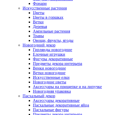
Фонари
Искусственные растения
Цветы
Цветы в горшках
Ветки
Деревья
Ампельные растения
Травы
Овощи, фрукты, ягоды
Новогодний декор
Гирлянды новогодние
Елочные игрушки
Фигуры декоративные
Предметы декора интерьера
Венки новогодние
Ветки новогодние
Искусственные елки
Новогодние цветы
Аксессуары на прищепке и на липучке
Новогодняя упаковка
Пасхальный декор
Аксессуары декоративные
Пасхальные декоративные яйца
Пасхальные фигуры
Предметы декора интерьера