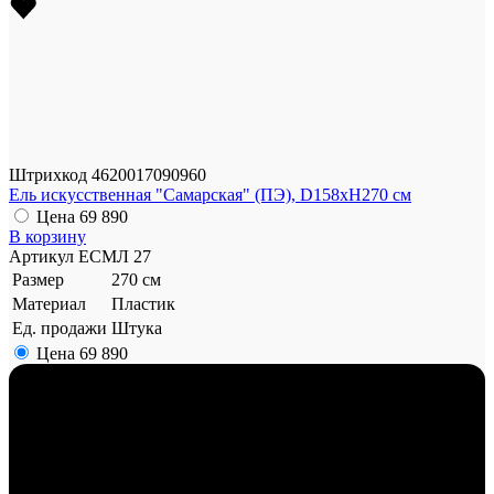
Штрихкод
4620017090960
Ель искусственная "Cамарская" (ПЭ), D158xH270 см
Цена
69 890
В корзину
Артикул
ЕСМЛ 27
Размер
270 см
Материал
Пластик
Ед. продажи
Штука
Цена
69 890