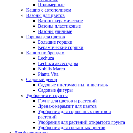
Полимерные
Кашпо с автополивом
Вазоны для цветов
Вазоны керамические
Вазоны пластиковые
Вазоны уличные
Горшки для цветов
Большие горшки
Керамические горшки
Кашпо по брендам
Lechuza
Lechuza аксессуары
Nobilis Marco
Planta Vita
Садовый декор
Садовые инструменты, инвентарь
Садовые фигуры
Удобрения и грунты
Грунт для цветов и растений
Дренаж-керамзит для цветов
Удобрения для горшечных цветов и
растений
Удобрения для растений открытого грунта
Удобрения для срезанных цветов
Для флористики