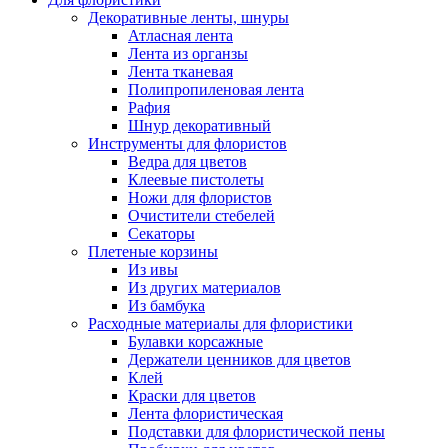
Декоративные ленты, шнуры
Атласная лента
Лента из органзы
Лента тканевая
Полипропиленовая лента
Рафия
Шнур декоративный
Инструменты для флористов
Ведра для цветов
Клеевые пистолеты
Ножи для флористов
Очистители стебелей
Секаторы
Плетеные корзины
Из ивы
Из других материалов
Из бамбука
Расходные материалы для флористики
Булавки корсажные
Держатели ценников для цветов
Клей
Краски для цветов
Лента флористическая
Подставки для флористической пены