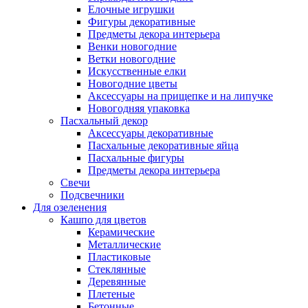
Елочные игрушки
Фигуры декоративные
Предметы декора интерьера
Венки новогодние
Ветки новогодние
Искусственные елки
Новогодние цветы
Аксессуары на прищепке и на липучке
Новогодняя упаковка
Пасхальный декор
Аксессуары декоративные
Пасхальные декоративные яйца
Пасхальные фигуры
Предметы декора интерьера
Свечи
Подсвечники
Для озеленения
Кашпо для цветов
Керамические
Металлические
Пластиковые
Стеклянные
Деревянные
Плетеные
Бетонные