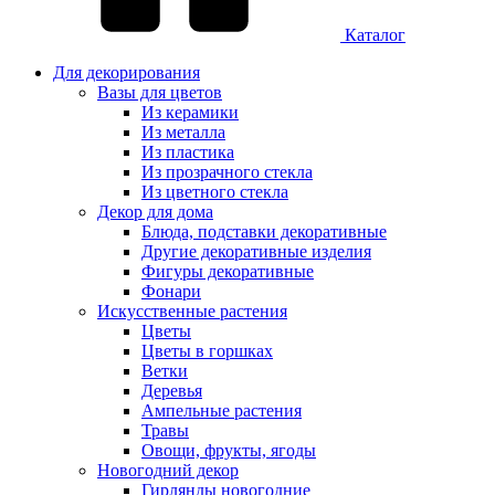
Каталог
Для декорирования
Вазы для цветов
Из керамики
Из металла
Из пластика
Из прозрачного стекла
Из цветного стекла
Декор для дома
Блюда, подставки декоративные
Другие декоративные изделия
Фигуры декоративные
Фонари
Искусственные растения
Цветы
Цветы в горшках
Ветки
Деревья
Ампельные растения
Травы
Овощи, фрукты, ягоды
Новогодний декор
Гирлянды новогодние