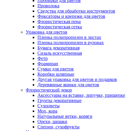
Пробирки для цветов
Проволока
Средства для обработки инструментов
Фиксаторы и крепежи для цветов
Флористическая пена
Флористическая сетка
Упаковка для цветов
Пленка полипропилен в листах
Пленка полипропилен в рулонах
Бумага декоративная
Сизаль искусственная
Фетр
Фоамиран
Сумки для цветов
Коробки шляпные
Другая упаковка для цветов и подарков
Деревянные ящики для цветов
Флористический декор
Аксессуары на вставке, липучке, прищепке
Грунты декоративные
Сухоцветы
Мох, кора
Натуральные ветки, коряги
Орехи, шишки
Специи, сухофрукты