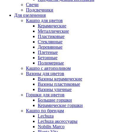
Свечи
Подсвечники
Для озеленения
Кашпо для цветов
Керамические
Металлические
Пластиковые
Стеклянные
Деревянные
Плетеные
Бетонные
Полимерные
Кашпо с автополивом
Вазоны для цветов
Вазоны керамические
Вазоны пластиковые
Вазоны уличные
Горшки для цветов
Большие горшки
Керамические горшки
Кашпо по брендам
Lechuza
Lechuza аксессуары
Nobilis Marco
Planta Vita