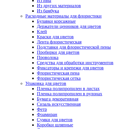
Из ивы
Из других материалов
Из бамбука
Расходные материалы для флористики
Булавки корсажные
Держатели ценников для цветов
Клей
Краски для цветов
Лента флористическая
Подставки для флористической пены
Пробирки для цветов
Проволока
Средства для обработки инструментов
Фиксаторы и крепежи для цветов
Флористическая пена
Флористическая сетка
Упаковка для цветов
Пленка полипропилен в листах
Пленка полипропилен в рулонах
Бумага декоративная
Сизаль искусственная
Фетр
Фоамиран
Сумки для цветов
Коробки шляпные