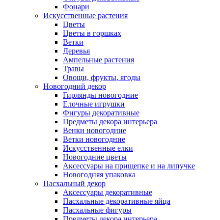
Фонари
Искусственные растения
Цветы
Цветы в горшках
Ветки
Деревья
Ампельные растения
Травы
Овощи, фрукты, ягоды
Новогодний декор
Гирлянды новогодние
Елочные игрушки
Фигуры декоративные
Предметы декора интерьера
Венки новогодние
Ветки новогодние
Искусственные елки
Новогодние цветы
Аксессуары на прищепке и на липучке
Новогодняя упаковка
Пасхальный декор
Аксессуары декоративные
Пасхальные декоративные яйца
Пасхальные фигуры
Предметы декора интерьера