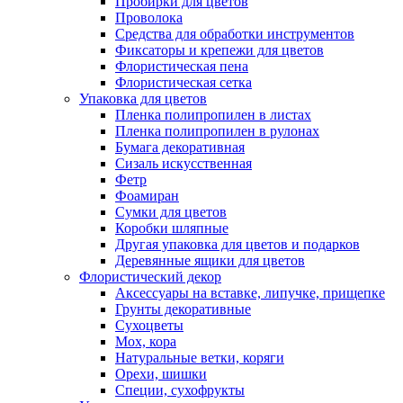
Пробирки для цветов
Проволока
Средства для обработки инструментов
Фиксаторы и крепежи для цветов
Флористическая пена
Флористическая сетка
Упаковка для цветов
Пленка полипропилен в листах
Пленка полипропилен в рулонах
Бумага декоративная
Сизаль искусственная
Фетр
Фоамиран
Сумки для цветов
Коробки шляпные
Другая упаковка для цветов и подарков
Деревянные ящики для цветов
Флористический декор
Аксессуары на вставке, липучке, прищепке
Грунты декоративные
Сухоцветы
Мох, кора
Натуральные ветки, коряги
Орехи, шишки
Специи, сухофрукты