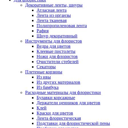
Декоративные ленты, шнуры
Атласная лента
Лента из органзы
Лента тканевая
Полипропиленовая лента
Рафия
Шнур декоративный
Инструменты для флористов
Ведра для цветов
Клеевые пистолеты
Ножи для флористов
Очистители стебелей
Секаторы
Плетеные корзины
Из ивы
Из других материалов
Из бамбука
Расходные материалы для флористики
Булавки корсажные
Держатели ценников для цветов
Клей
Краски для цветов
Лента флористическая
Подставки для флористической пены