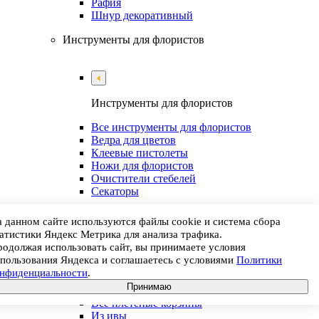
Рафия
Шнур декоративный
Инструменты для флористов
Инструменты для флористов
Все инструменты для флористов
Ведра для цветов
Клеевые пистолеты
Ножи для флористов
Очистители стебелей
Секаторы
Плетеные корзины
 данном сайте используются файлы cookie и система сбора
атистики Яндекс Метрика для анализа трафика.
одолжая использовать сайт, вы принимаете условия
пользования Яндекса и соглашаетесь с условиями
Политики
онфиденциальности
.
Плетеные корзины
Принимаю
Все плетеные корзины
Из ивы