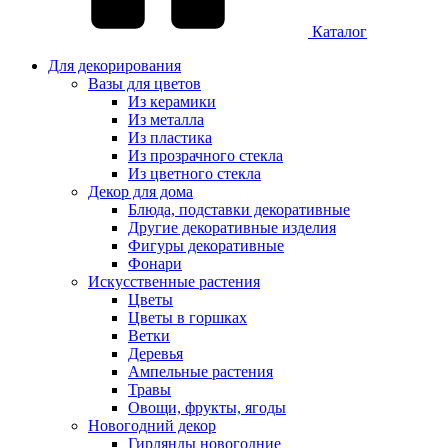
Каталог
Для декорирования
Вазы для цветов
Из керамики
Из металла
Из пластика
Из прозрачного стекла
Из цветного стекла
Декор для дома
Блюда, подставки декоративные
Другие декоративные изделия
Фигуры декоративные
Фонари
Искусственные растения
Цветы
Цветы в горшках
Ветки
Деревья
Ампельные растения
Травы
Овощи, фрукты, ягоды
Новогодний декор
Гирлянды новогодние