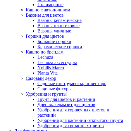
Полимерные
Кашпо с автополивом
Вазоны для цветов
Вазоны керамические
Вазоны пластиковые
Вазоны уличные
Горшки для цветов
Большие горшки
Керамические горшки
Кашпо по брендам
Lechuza
Lechuza аксессуары
Nobilis Marco
Planta Vita
Садовый декор
Садовые инструменты, инвентарь
Садовые фигуры
Удобрения и грунты
Грунт для цветов и растений
Дренаж-керамзит для цветов
Удобрения для горшечных цветов и
растений
Удобрения для растений открытого грунта
Удобрения для срезанных цветов
Для флористики