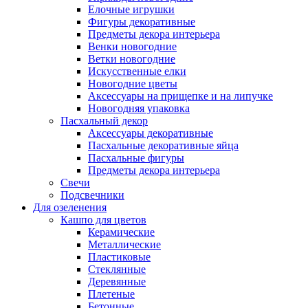
Елочные игрушки
Фигуры декоративные
Предметы декора интерьера
Венки новогодние
Ветки новогодние
Искусственные елки
Новогодние цветы
Аксессуары на прищепке и на липучке
Новогодняя упаковка
Пасхальный декор
Аксессуары декоративные
Пасхальные декоративные яйца
Пасхальные фигуры
Предметы декора интерьера
Свечи
Подсвечники
Для озеленения
Кашпо для цветов
Керамические
Металлические
Пластиковые
Стеклянные
Деревянные
Плетеные
Бетонные