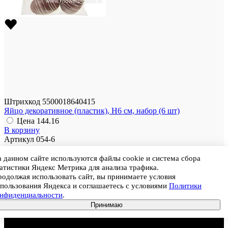
Штрихкод
5500018640415
Яйцо декоративное (пластик), Н6 см, набор (6 шт)
Цена
144.16
В корзину
Артикул
054-6
Размер
6 см
 данном сайте используются файлы cookie и система сбора
Цвет
Коричневый
атистики Яндекс Метрика для анализа трафика.
Материал
Пластик
одолжая использовать сайт, вы принимаете условия
Ед. продажи
Набор
пользования Яндекса и соглашаетесь с условиями
Политики
онфиденциальности
.
Цена
144.16
Принимаю