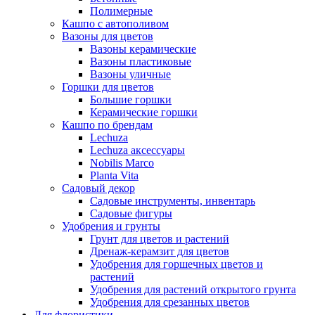
Полимерные
Кашпо с автополивом
Вазоны для цветов
Вазоны керамические
Вазоны пластиковые
Вазоны уличные
Горшки для цветов
Большие горшки
Керамические горшки
Кашпо по брендам
Lechuza
Lechuza аксессуары
Nobilis Marco
Planta Vita
Садовый декор
Садовые инструменты, инвентарь
Садовые фигуры
Удобрения и грунты
Грунт для цветов и растений
Дренаж-керамзит для цветов
Удобрения для горшечных цветов и
растений
Удобрения для растений открытого грунта
Удобрения для срезанных цветов
Для флористики