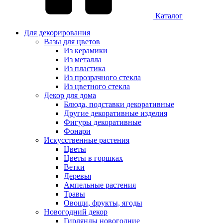
Каталог
Для декорирования
Вазы для цветов
Из керамики
Из металла
Из пластика
Из прозрачного стекла
Из цветного стекла
Декор для дома
Блюда, подставки декоративные
Другие декоративные изделия
Фигуры декоративные
Фонари
Искусственные растения
Цветы
Цветы в горшках
Ветки
Деревья
Ампельные растения
Травы
Овощи, фрукты, ягоды
Новогодний декор
Гирлянды новогодние