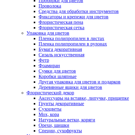
Пробирки для цветов
Проволока
Средства для обработки инструментов
Фиксаторы и крепежи для цветов
Флористическая пена
Флористическая сетка
Упаковка для цветов
Пленка полипропилен в листах
Пленка полипропилен в рулонах
Бумага декоративная
Сизаль искусственная
Фетр
Фоамиран
Сумки для цветов
Коробки шляпные
Другая упаковка для цветов и подарков
Деревянные ящики для цветов
Флористический декор
Аксессуары на вставке, липучке, прищепке
Грунты декоративные
Сухоцветы
Мох, кора
Натуральные ветки, коряги
Орехи, шишки
Специи, сухофрукты