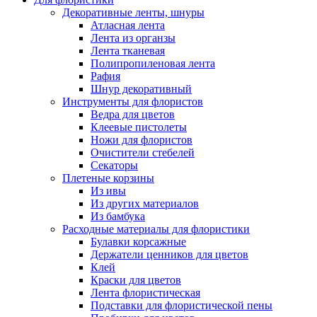
Декоративные ленты, шнуры
Атласная лента
Лента из органзы
Лента тканевая
Полипропиленовая лента
Рафия
Шнур декоративный
Инструменты для флористов
Ведра для цветов
Клеевые пистолеты
Ножи для флористов
Очистители стебелей
Секаторы
Плетеные корзины
Из ивы
Из других материалов
Из бамбука
Расходные материалы для флористики
Булавки корсажные
Держатели ценников для цветов
Клей
Краски для цветов
Лента флористическая
Подставки для флористической пены