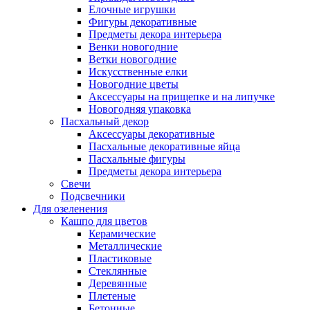
Елочные игрушки
Фигуры декоративные
Предметы декора интерьера
Венки новогодние
Ветки новогодние
Искусственные елки
Новогодние цветы
Аксессуары на прищепке и на липучке
Новогодняя упаковка
Пасхальный декор
Аксессуары декоративные
Пасхальные декоративные яйца
Пасхальные фигуры
Предметы декора интерьера
Свечи
Подсвечники
Для озеленения
Кашпо для цветов
Керамические
Металлические
Пластиковые
Стеклянные
Деревянные
Плетеные
Бетонные