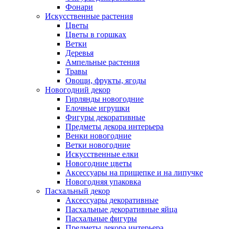
Фонари
Искусственные растения
Цветы
Цветы в горшках
Ветки
Деревья
Ампельные растения
Травы
Овощи, фрукты, ягоды
Новогодний декор
Гирлянды новогодние
Елочные игрушки
Фигуры декоративные
Предметы декора интерьера
Венки новогодние
Ветки новогодние
Искусственные елки
Новогодние цветы
Аксессуары на прищепке и на липучке
Новогодняя упаковка
Пасхальный декор
Аксессуары декоративные
Пасхальные декоративные яйца
Пасхальные фигуры
Предметы декора интерьера