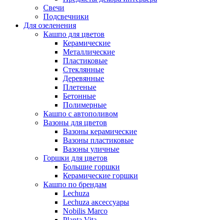
Свечи
Подсвечники
Для озеленения
Кашпо для цветов
Керамические
Металлические
Пластиковые
Стеклянные
Деревянные
Плетеные
Бетонные
Полимерные
Кашпо с автополивом
Вазоны для цветов
Вазоны керамические
Вазоны пластиковые
Вазоны уличные
Горшки для цветов
Большие горшки
Керамические горшки
Кашпо по брендам
Lechuza
Lechuza аксессуары
Nobilis Marco
Planta Vita