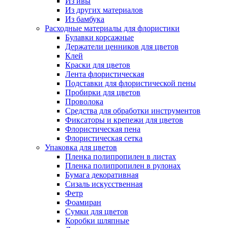
Из ивы
Из других материалов
Из бамбука
Расходные материалы для флористики
Булавки корсажные
Держатели ценников для цветов
Клей
Краски для цветов
Лента флористическая
Подставки для флористической пены
Пробирки для цветов
Проволока
Средства для обработки инструментов
Фиксаторы и крепежи для цветов
Флористическая пена
Флористическая сетка
Упаковка для цветов
Пленка полипропилен в листах
Пленка полипропилен в рулонах
Бумага декоративная
Сизаль искусственная
Фетр
Фоамиран
Сумки для цветов
Коробки шляпные