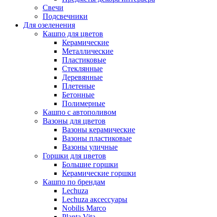
Свечи
Подсвечники
Для озеленения
Кашпо для цветов
Керамические
Металлические
Пластиковые
Стеклянные
Деревянные
Плетеные
Бетонные
Полимерные
Кашпо с автополивом
Вазоны для цветов
Вазоны керамические
Вазоны пластиковые
Вазоны уличные
Горшки для цветов
Большие горшки
Керамические горшки
Кашпо по брендам
Lechuza
Lechuza аксессуары
Nobilis Marco
Planta Vita