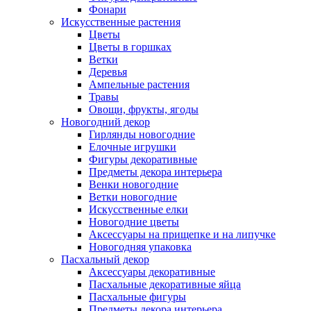
Фонари
Искусственные растения
Цветы
Цветы в горшках
Ветки
Деревья
Ампельные растения
Травы
Овощи, фрукты, ягоды
Новогодний декор
Гирлянды новогодние
Елочные игрушки
Фигуры декоративные
Предметы декора интерьера
Венки новогодние
Ветки новогодние
Искусственные елки
Новогодние цветы
Аксессуары на прищепке и на липучке
Новогодняя упаковка
Пасхальный декор
Аксессуары декоративные
Пасхальные декоративные яйца
Пасхальные фигуры
Предметы декора интерьера