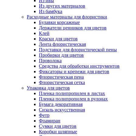
Из ивы
Из других материалов
Из бамбука
Расходные материалы для флористики
Булавки корсажные
Держатели ценников для цветов
Клей
Краски для цветов
Лента флористическая
Подставки для флористической пены
Пробирки для цветов
Проволока
Средства для обработки инструментов
Фиксаторы и крепежи для цветов
Флористическая пена
Флористическая сетка
Упаковка для цветов
Пленка полипропилен в листах
Пленка полипропилен в рулонах
Бумага декоративная
Сизаль искусственная
Фетр
Фоамиран
Сумки для цветов
Коробки шляпные