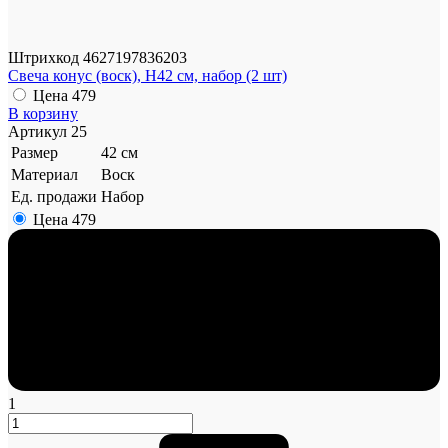
Штрихкод
4627197836203
Свеча конус (воск), H42 см, набор (2 шт)
Цена
479
В корзину
Артикул
25
Размер
42 см
Материал
Воск
Ед. продажи
Набор
Цена
479
1