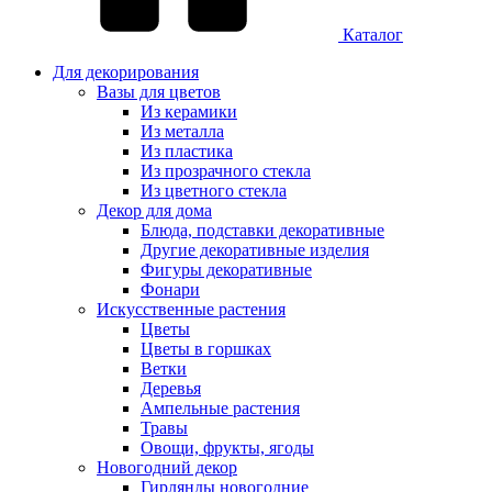
Каталог
Для декорирования
Вазы для цветов
Из керамики
Из металла
Из пластика
Из прозрачного стекла
Из цветного стекла
Декор для дома
Блюда, подставки декоративные
Другие декоративные изделия
Фигуры декоративные
Фонари
Искусственные растения
Цветы
Цветы в горшках
Ветки
Деревья
Ампельные растения
Травы
Овощи, фрукты, ягоды
Новогодний декор
Гирлянды новогодние