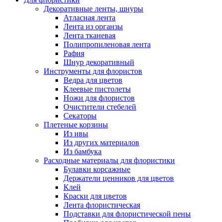
Декоративные ленты, шнуры
Атласная лента
Лента из органзы
Лента тканевая
Полипропиленовая лента
Рафия
Шнур декоративный
Инструменты для флористов
Ведра для цветов
Клеевые пистолеты
Ножи для флористов
Очистители стебелей
Секаторы
Плетеные корзины
Из ивы
Из других материалов
Из бамбука
Расходные материалы для флористики
Булавки корсажные
Держатели ценников для цветов
Клей
Краски для цветов
Лента флористическая
Подставки для флористической пены