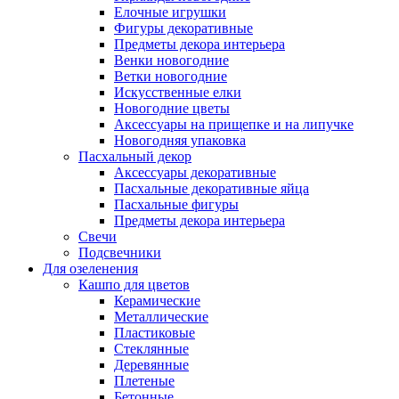
Елочные игрушки
Фигуры декоративные
Предметы декора интерьера
Венки новогодние
Ветки новогодние
Искусственные елки
Новогодние цветы
Аксессуары на прищепке и на липучке
Новогодняя упаковка
Пасхальный декор
Аксессуары декоративные
Пасхальные декоративные яйца
Пасхальные фигуры
Предметы декора интерьера
Свечи
Подсвечники
Для озеленения
Кашпо для цветов
Керамические
Металлические
Пластиковые
Стеклянные
Деревянные
Плетеные
Бетонные