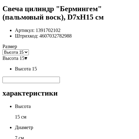
Свеча цилиндр "Бермингем"
(пальмовый воск), D7хН15 см
Артикул:
1391702102
Штрихкод:
4607032782988
Размер
Высота 15
▾
Высота 15
характеристики
Высота
15 см
Диаметр
7 см