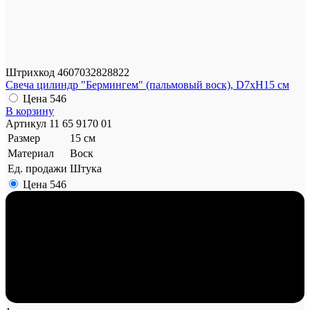
Штрихкод
4607032828822
Свеча цилиндр "Бермингем" (пальмовый воск), D7хН15 см
Цена
546
В корзину
Артикул
11 65 9170 01
Размер
15 см
Материал
Воск
Ед. продажи
Штука
Цена
546