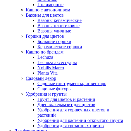
Полимерные
Кашпо с автополивом
Вазоны для цветов
Вазоны керамические
Вазоны пластиковые
Вазоны уличные
Горшки для цветов
Большие горшки
Керамические горшки
Кашпо по брендам
Lechuza
Lechuza аксессуары
Nobilis Marco
Planta Vita
Садовый декор
Садовые инструменты, инвентарь
Садовые фигуры
Удобрения и грунты
Грунт для цветов и растений
Дренаж-керамзит для цветов
Удобрения для горшечных цветов и
растений
Удобрения для растений открытого грунта
Удобрения для срезанных цветов
Для флористики