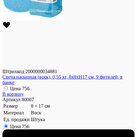
Штрихкод
2000000034881
Свеча насыпная (воск), 0,55 кг, 8х8хН17 см, 9 фитилей, в
банке
Цена
756
В корзину
Артикул
80007
Размер
8 × 17 см
Материал
Воск
Ед. продажи
Штука
Цена
756