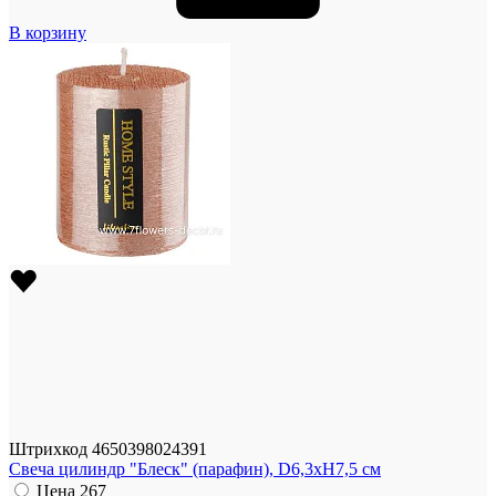
В корзину
Штрихкод
4650398024391
Свеча цилиндр "Блеск" (парафин), D6,3хН7,5 см
Цена
267