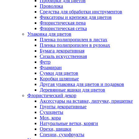
Пробирки для цветов
Проволока
Средства для обработки инструментов
Фиксаторы и крепежи для цветов
Флористическая пена
Флористическая сетка
Упаковка для цветов
Пленка полипропилен в листах
Пленка полипропилен в рулонах
Бумага декоративная
Сизаль искусственная
Фетр
Фоамиран
Сумки для цветов
Коробки шляпные
Другая упаковка для цветов и подарков
Деревянные ящики для цветов
Флористический декор
Аксессуары на вставке, липучке, прищепке
Грунты декоративные
Сухоцветы
Мох, кора
Натуральные ветки, коряги
Орехи, шишки
Специи, сухофрукты