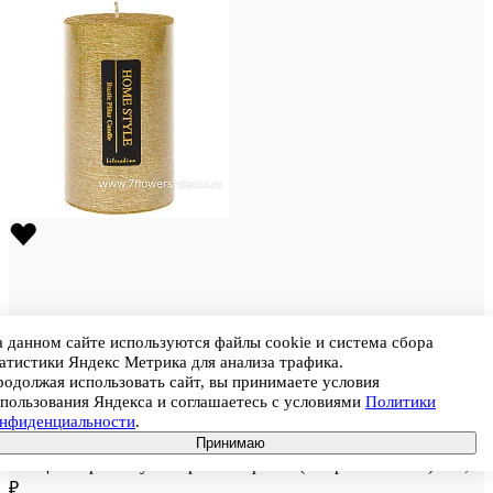
 данном сайте используются файлы cookie и система сбора
атистики Яндекс Метрика для анализа трафика.
одолжая использовать сайт, вы принимаете условия
Штрихкод
4650398024407
пользования Яндекса и соглашаетесь с условиями
Политики
Свеча цилиндр "Блеск" (парафин), D6xH10 см
онфиденциальности
.
Цена
288
Принимаю
Цена при покупке кратно коробке (в коробке 72 шт.)
244,8
₽