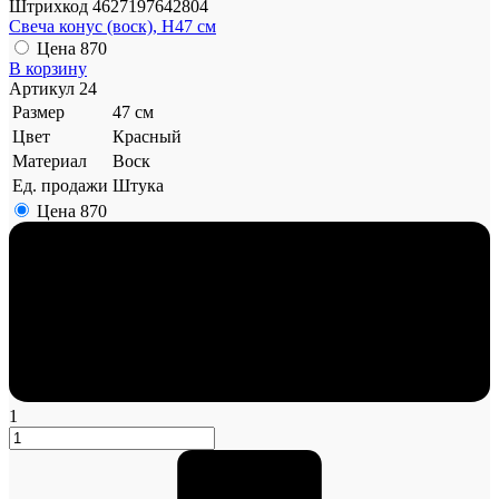
Штрихкод
4627197642804
Свеча конус (воск), H47 см
Цена
870
В корзину
Артикул
24
Размер
47 см
Цвет
Красный
Материал
Воск
Ед. продажи
Штука
Цена
870
1