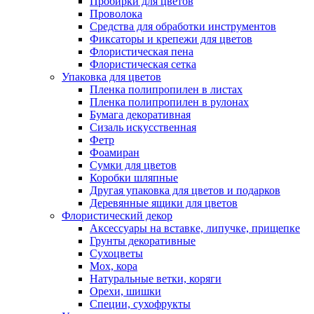
Пробирки для цветов
Проволока
Средства для обработки инструментов
Фиксаторы и крепежи для цветов
Флористическая пена
Флористическая сетка
Упаковка для цветов
Пленка полипропилен в листах
Пленка полипропилен в рулонах
Бумага декоративная
Сизаль искусственная
Фетр
Фоамиран
Сумки для цветов
Коробки шляпные
Другая упаковка для цветов и подарков
Деревянные ящики для цветов
Флористический декор
Аксессуары на вставке, липучке, прищепке
Грунты декоративные
Сухоцветы
Мох, кора
Натуральные ветки, коряги
Орехи, шишки
Специи, сухофрукты