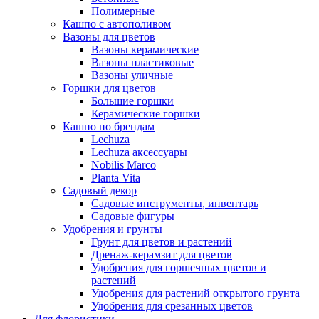
Полимерные
Кашпо с автополивом
Вазоны для цветов
Вазоны керамические
Вазоны пластиковые
Вазоны уличные
Горшки для цветов
Большие горшки
Керамические горшки
Кашпо по брендам
Lechuza
Lechuza аксессуары
Nobilis Marco
Planta Vita
Садовый декор
Садовые инструменты, инвентарь
Садовые фигуры
Удобрения и грунты
Грунт для цветов и растений
Дренаж-керамзит для цветов
Удобрения для горшечных цветов и
растений
Удобрения для растений открытого грунта
Удобрения для срезанных цветов
Для флористики