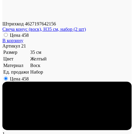
Штрихкод
4627197642156
Свеча конус (воск), H35 см, набор (2 шт)
Цена
458
В корзину
Артикул
21
Размер
35 см
Цвет
Желтый
Материал
Воск
Ед. продажи
Набор
Цена
458
1