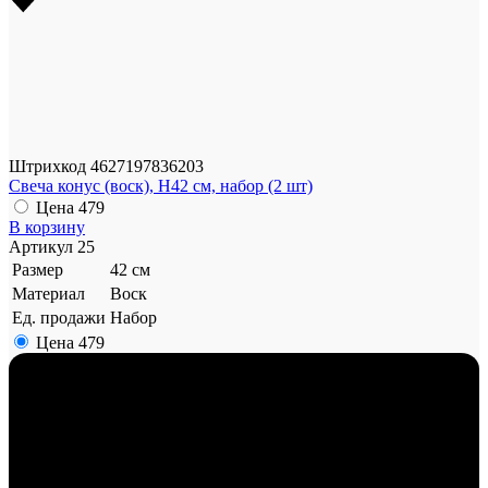
Штрихкод
4627197836203
Свеча конус (воск), H42 см, набор (2 шт)
Цена
479
В корзину
Артикул
25
Размер
42 см
Материал
Воск
Ед. продажи
Набор
Цена
479