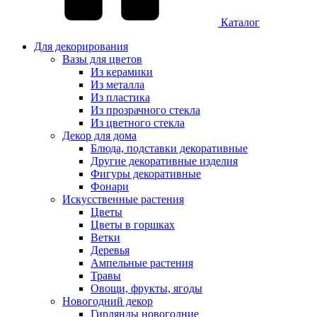
Каталог
Для декорирования
Вазы для цветов
Из керамики
Из металла
Из пластика
Из прозрачного стекла
Из цветного стекла
Декор для дома
Блюда, подставки декоративные
Другие декоративные изделия
Фигуры декоративные
Фонари
Искусственные растения
Цветы
Цветы в горшках
Ветки
Деревья
Ампельные растения
Травы
Овощи, фрукты, ягоды
Новогодний декор
Гирлянды новогодние