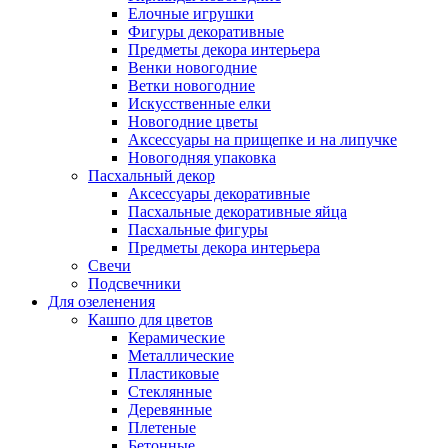
Елочные игрушки
Фигуры декоративные
Предметы декора интерьера
Венки новогодние
Ветки новогодние
Искусственные елки
Новогодние цветы
Аксессуары на прищепке и на липучке
Новогодняя упаковка
Пасхальный декор
Аксессуары декоративные
Пасхальные декоративные яйца
Пасхальные фигуры
Предметы декора интерьера
Свечи
Подсвечники
Для озеленения
Кашпо для цветов
Керамические
Металлические
Пластиковые
Стеклянные
Деревянные
Плетеные
Бетонные