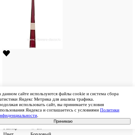
 данном сайте используются файлы cookie и система сбора
Штрихкод
4627197836500
атистики Яндекс Метрика для анализа трафика.
Свеча конус (воск), H47 см
одолжая использовать сайт, вы принимаете условия
пользования Яндекса и соглашаетесь с условиями
Политики
Цена
870
онфиденциальности
.
В корзину
Артикул
25
Принимаю
Размер
47 см
Цвет
Бордовый