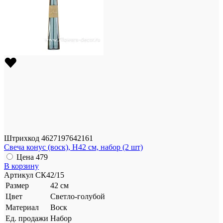
Штрихкод
4627197642161
Свеча конус (воск), H42 см, набор (2 шт)
Цена
479
В корзину
Артикул
СК42/15
Размер
42 см
Цвет
Светло-голубой
Материал
Воск
Ед. продажи
Набор