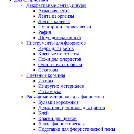
Декоративные ленты, шнуры
Атласная лента
Лента из органзы
Лента тканевая
Полипропиленовая лента
Рафия
Шнур декоративный
Инструменты для флористов
Ведра для цветов
Клеевые пистолеты
Ножи для флористов
Очистители стебелей
Секаторы
Плетеные корзины
Из ивы
Из других материалов
Из бамбука
Расходные материалы для флористики
Булавки корсажные
Держатели ценников для цветов
Клей
Краски для цветов
Лента флористическая
Подставки для флористической пены