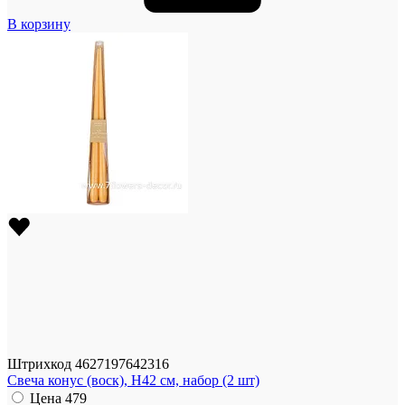
В корзину
Штрихкод
4627197642316
Свеча конус (воск), H42 см, набор (2 шт)
Цена
479