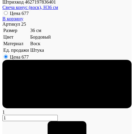
Штрихкод
4627197836401
Свеча конус (воск), H36 см
Цена
677
В корзину
Артикул
25
Размер
36 см
Цвет
Бордовый
Материал
Воск
Ед. продажи
Штука
Цена
677
1