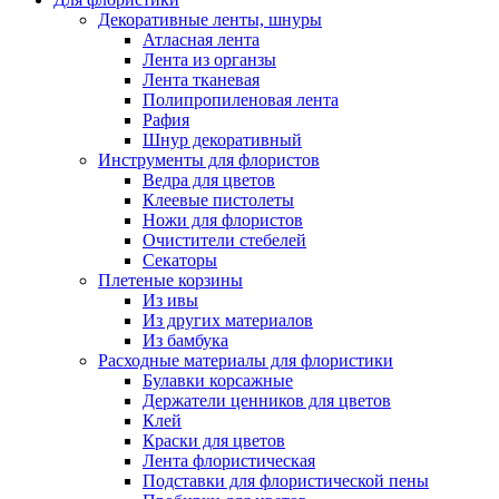
Декоративные ленты, шнуры
Атласная лента
Лента из органзы
Лента тканевая
Полипропиленовая лента
Рафия
Шнур декоративный
Инструменты для флористов
Ведра для цветов
Клеевые пистолеты
Ножи для флористов
Очистители стебелей
Секаторы
Плетеные корзины
Из ивы
Из других материалов
Из бамбука
Расходные материалы для флористики
Булавки корсажные
Держатели ценников для цветов
Клей
Краски для цветов
Лента флористическая
Подставки для флористической пены