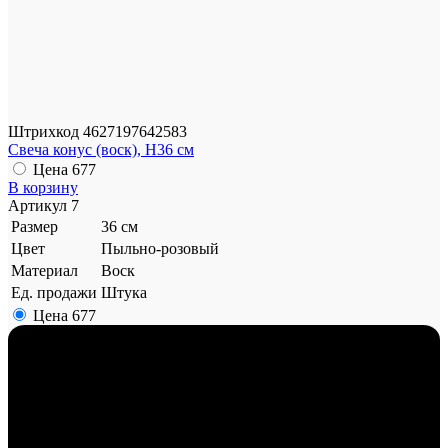
Штрихкод
4627197642583
Свеча конус (воск), H36 см
Цена
677
В корзину
Артикул
7
Размер
36 см
Цвет
Пыльно-розовый
Материал
Воск
Ед. продажи
Штука
Цена
677