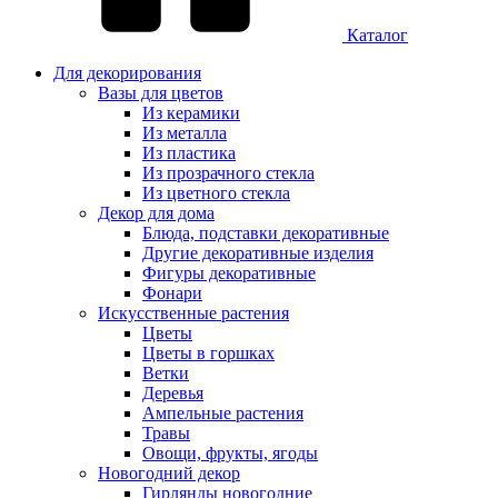
Каталог
Для декорирования
Вазы для цветов
Из керамики
Из металла
Из пластика
Из прозрачного стекла
Из цветного стекла
Декор для дома
Блюда, подставки декоративные
Другие декоративные изделия
Фигуры декоративные
Фонари
Искусственные растения
Цветы
Цветы в горшках
Ветки
Деревья
Ампельные растения
Травы
Овощи, фрукты, ягоды
Новогодний декор
Гирлянды новогодние