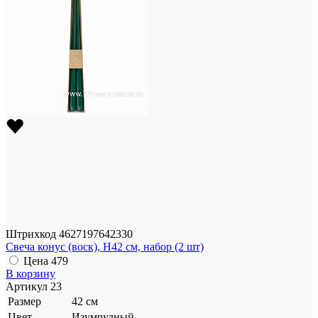
Штрихкод
4627197642330
Свеча конус (воск), H42 см, набор (2 шт)
Цена
479
В корзину
Артикул
23
Размер
42 см
Цвет
Изумрудный