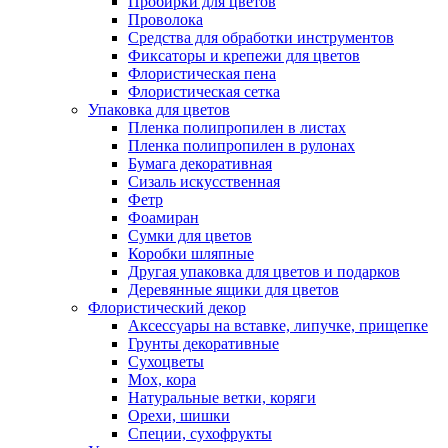
Пробирки для цветов
Проволока
Средства для обработки инструментов
Фиксаторы и крепежи для цветов
Флористическая пена
Флористическая сетка
Упаковка для цветов
Пленка полипропилен в листах
Пленка полипропилен в рулонах
Бумага декоративная
Сизаль искусственная
Фетр
Фоамиран
Сумки для цветов
Коробки шляпные
Другая упаковка для цветов и подарков
Деревянные ящики для цветов
Флористический декор
Аксессуары на вставке, липучке, прищепке
Грунты декоративные
Сухоцветы
Мох, кора
Натуральные ветки, коряги
Орехи, шишки
Специи, сухофрукты