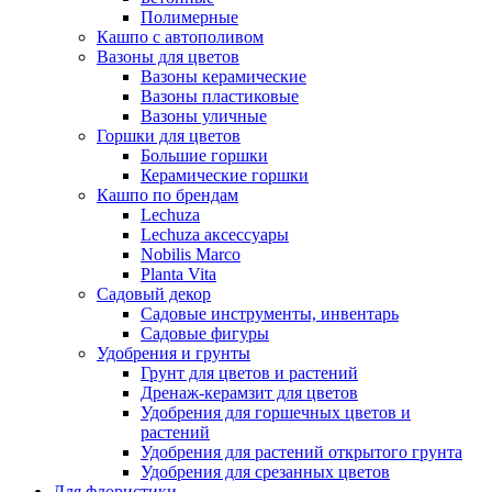
Полимерные
Кашпо с автополивом
Вазоны для цветов
Вазоны керамические
Вазоны пластиковые
Вазоны уличные
Горшки для цветов
Большие горшки
Керамические горшки
Кашпо по брендам
Lechuza
Lechuza аксессуары
Nobilis Marco
Planta Vita
Садовый декор
Садовые инструменты, инвентарь
Садовые фигуры
Удобрения и грунты
Грунт для цветов и растений
Дренаж-керамзит для цветов
Удобрения для горшечных цветов и
растений
Удобрения для растений открытого грунта
Удобрения для срезанных цветов
Для флористики