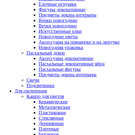
Елочные игрушки
Фигуры декоративные
Предметы декора интерьера
Венки новогодние
Ветки новогодние
Искусственные елки
Новогодние цветы
Аксессуары на прищепке и на липучке
Новогодняя упаковка
Пасхальный декор
Аксессуары декоративные
Пасхальные декоративные яйца
Пасхальные фигуры
Предметы декора интерьера
Свечи
Подсвечники
Для озеленения
Кашпо для цветов
Керамические
Металлические
Пластиковые
Стеклянные
Деревянные
Плетеные
Бетонные