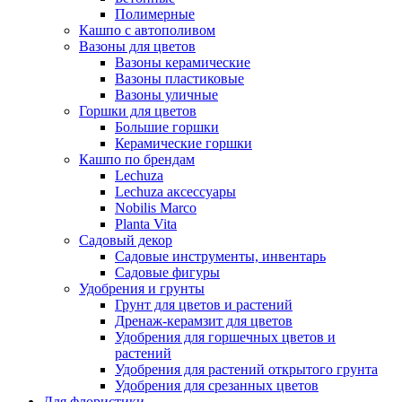
Полимерные
Кашпо с автополивом
Вазоны для цветов
Вазоны керамические
Вазоны пластиковые
Вазоны уличные
Горшки для цветов
Большие горшки
Керамические горшки
Кашпо по брендам
Lechuza
Lechuza аксессуары
Nobilis Marco
Planta Vita
Садовый декор
Садовые инструменты, инвентарь
Садовые фигуры
Удобрения и грунты
Грунт для цветов и растений
Дренаж-керамзит для цветов
Удобрения для горшечных цветов и
растений
Удобрения для растений открытого грунта
Удобрения для срезанных цветов
Для флористики