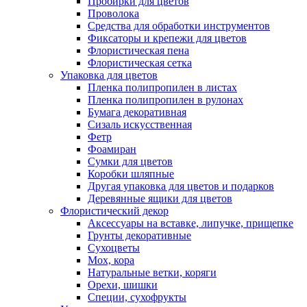
Пробирки для цветов
Проволока
Средства для обработки инструментов
Фиксаторы и крепежи для цветов
Флористическая пена
Флористическая сетка
Упаковка для цветов
Пленка полипропилен в листах
Пленка полипропилен в рулонах
Бумага декоративная
Сизаль искусственная
Фетр
Фоамиран
Сумки для цветов
Коробки шляпные
Другая упаковка для цветов и подарков
Деревянные ящики для цветов
Флористический декор
Аксессуары на вставке, липучке, прищепке
Грунты декоративные
Сухоцветы
Мох, кора
Натуральные ветки, коряги
Орехи, шишки
Специи, сухофрукты