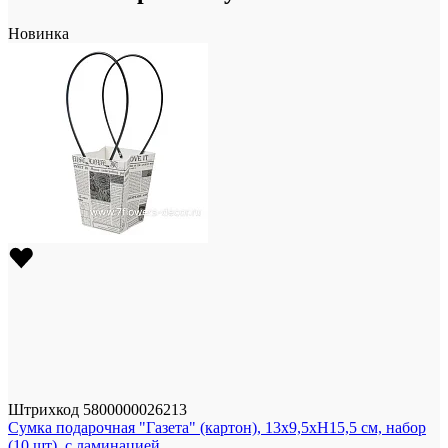
Новинка
Штрихкод
5800000026213
Сумка подарочная "Газета" (картон), 13x9,5xH15,5 см, набор
(10 шт), с ламинацией