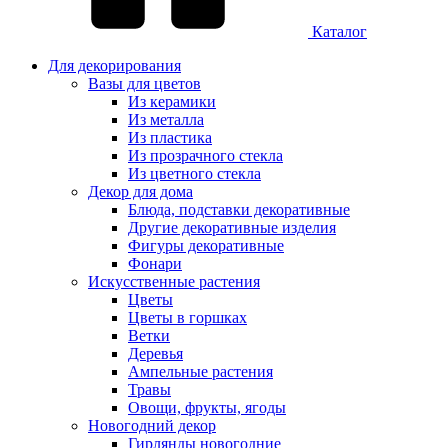
Каталог
Для декорирования
Вазы для цветов
Из керамики
Из металла
Из пластика
Из прозрачного стекла
Из цветного стекла
Декор для дома
Блюда, подставки декоративные
Другие декоративные изделия
Фигуры декоративные
Фонари
Искусственные растения
Цветы
Цветы в горшках
Ветки
Деревья
Ампельные растения
Травы
Овощи, фрукты, ягоды
Новогодний декор
Гирлянды новогодние