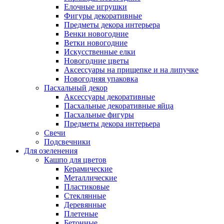
Елочные игрушки
Фигуры декоративные
Предметы декора интерьера
Венки новогодние
Ветки новогодние
Искусственные елки
Новогодние цветы
Аксессуары на прищепке и на липучке
Новогодняя упаковка
Пасхальный декор
Аксессуары декоративные
Пасхальные декоративные яйца
Пасхальные фигуры
Предметы декора интерьера
Свечи
Подсвечники
Для озеленения
Кашпо для цветов
Керамические
Металлические
Пластиковые
Стеклянные
Деревянные
Плетеные
Бетонные