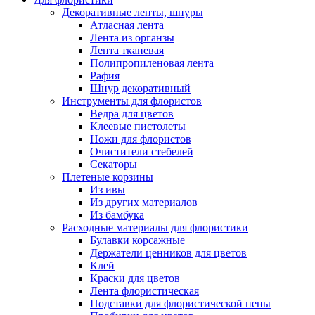
Декоративные ленты, шнуры
Атласная лента
Лента из органзы
Лента тканевая
Полипропиленовая лента
Рафия
Шнур декоративный
Инструменты для флористов
Ведра для цветов
Клеевые пистолеты
Ножи для флористов
Очистители стебелей
Секаторы
Плетеные корзины
Из ивы
Из других материалов
Из бамбука
Расходные материалы для флористики
Булавки корсажные
Держатели ценников для цветов
Клей
Краски для цветов
Лента флористическая
Подставки для флористической пены