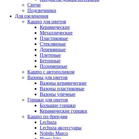
Свечи
Подсвечники
Для озеленения
Кашпо для цветов
Керамические
Металлические
Пластиковые
Стеклянные
Деревянные
Плетеные
Бетонные
Полимерные
Кашпо с автополивом
Вазоны для цветов
Вазоны керамические
Вазоны пластиковые
Вазоны уличные
Горшки для цветов
Большие горшки
Керамические горшки
Кашпо по брендам
Lechuza
Lechuza аксессуары
Nobilis Marco
Planta Vita