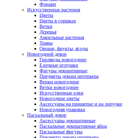
Фонари
Искусственные растения
Цветы
Цветы в горшках
Ветки
Деревья
Ампельные растения
Травы
Овощи, фрукты, ягоды
Новогодний декор
Гирлянды новогодние
Елочные игрушки
Фигуры декоративные
Предметы декора интерьера
Венки новогодние
Ветки новогодние
Искусственные елки
Новогодние цветы
Аксессуары на прищепке и на липучке
Новогодняя упаковка
Пасхальный декор
Аксессуары декоративные
Пасхальные декоративные яйца
Пасхальные фигуры
Предметы декора интерьера