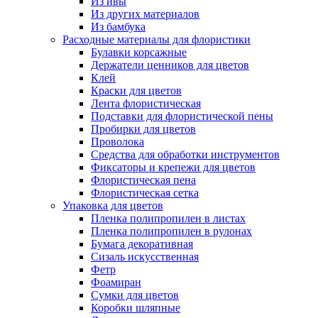
Из ивы
Из других материалов
Из бамбука
Расходные материалы для флористики
Булавки корсажные
Держатели ценников для цветов
Клей
Краски для цветов
Лента флористическая
Подставки для флористической пены
Пробирки для цветов
Проволока
Средства для обработки инструментов
Фиксаторы и крепежи для цветов
Флористическая пена
Флористическая сетка
Упаковка для цветов
Пленка полипропилен в листах
Пленка полипропилен в рулонах
Бумага декоративная
Сизаль искусственная
Фетр
Фоамиран
Сумки для цветов
Коробки шляпные