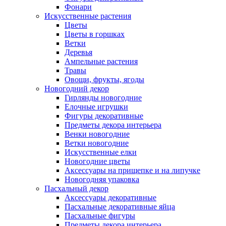
Фонари
Искусственные растения
Цветы
Цветы в горшках
Ветки
Деревья
Ампельные растения
Травы
Овощи, фрукты, ягоды
Новогодний декор
Гирлянды новогодние
Елочные игрушки
Фигуры декоративные
Предметы декора интерьера
Венки новогодние
Ветки новогодние
Искусственные елки
Новогодние цветы
Аксессуары на прищепке и на липучке
Новогодняя упаковка
Пасхальный декор
Аксессуары декоративные
Пасхальные декоративные яйца
Пасхальные фигуры
Предметы декора интерьера