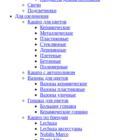
Свечи
Подсвечники
Для озеленения
Кашпо для цветов
Керамические
Металлические
Пластиковые
Стеклянные
Деревянные
Плетеные
Бетонные
Полимерные
Кашпо с автополивом
Вазоны для цветов
Вазоны керамические
Вазоны пластиковые
Вазоны уличные
Горшки для цветов
Большие горшки
Керамические горшки
Кашпо по брендам
Lechuza
Lechuza аксессуары
Nobilis Marco
Planta Vita