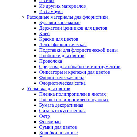
Из ивы
Из других материалов
Из бамбука
Расходные материалы для флористики
Булавки корсажные
Держатели ценников для цветов
Клей
Краски для цветов
Лента флористическая
Подставки для флористической пены
Пробирки для цветов
Проволока
Средства для обработки инструментов
Фиксаторы и крепежи для цветов
Флористическая пена
Флористическая сетка
Упаковка для цветов
Пленка полипропилен в листах
Пленка полипропилен в рулонах
Бумага декоративная
Сизаль искусственная
Фетр
Фоамиран
Сумки для цветов
Коробки шляпные