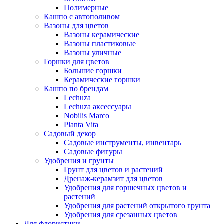
Полимерные
Кашпо с автополивом
Вазоны для цветов
Вазоны керамические
Вазоны пластиковые
Вазоны уличные
Горшки для цветов
Большие горшки
Керамические горшки
Кашпо по брендам
Lechuza
Lechuza аксессуары
Nobilis Marco
Planta Vita
Садовый декор
Садовые инструменты, инвентарь
Садовые фигуры
Удобрения и грунты
Грунт для цветов и растений
Дренаж-керамзит для цветов
Удобрения для горшечных цветов и
растений
Удобрения для растений открытого грунта
Удобрения для срезанных цветов
Для флористики