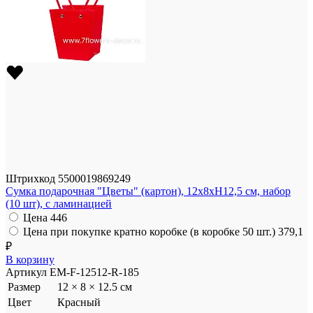
Штрихкод
5500019869249
Сумка подарочная "Цветы" (картон), 12x8xH12,5 см, набор
(10 шт), с ламинацией
Цена
446
Цена при покупке кратно коробке (в коробке 50 шт.)
379,1
₽
В корзину
Артикул
EM-F-12512-R-185
Размер
12 × 8 × 12.5 см
Цвет
Красный