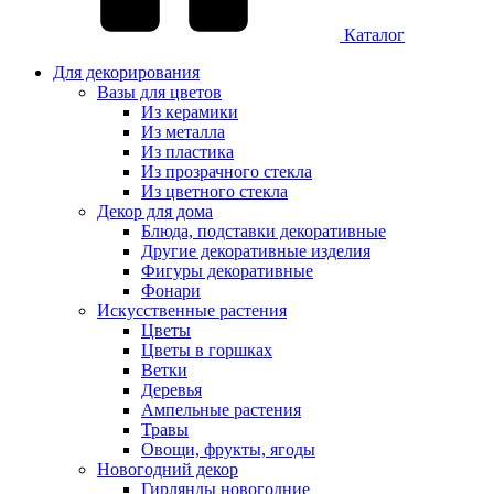
Каталог
Для декорирования
Вазы для цветов
Из керамики
Из металла
Из пластика
Из прозрачного стекла
Из цветного стекла
Декор для дома
Блюда, подставки декоративные
Другие декоративные изделия
Фигуры декоративные
Фонари
Искусственные растения
Цветы
Цветы в горшках
Ветки
Деревья
Ампельные растения
Травы
Овощи, фрукты, ягоды
Новогодний декор
Гирлянды новогодние