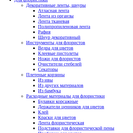
Декоративные ленты, шнуры
Атласная лента
Лента из органзы
Лента тканевая
Полипропиленовая лента
Рафия
Шнур декоративный
Инструменты для флористов
Ведра для цветов
Клеевые пистолеты
Ножи для флористов
Очистители стебелей
Секаторы
Плетеные корзины
Из ивы
Из других материалов
Из бамбука
Расходные материалы для флористики
Булавки корсажные
Держатели ценников для цветов
Клей
Краски для цветов
Лента флористическая
Подставки для флористической пены