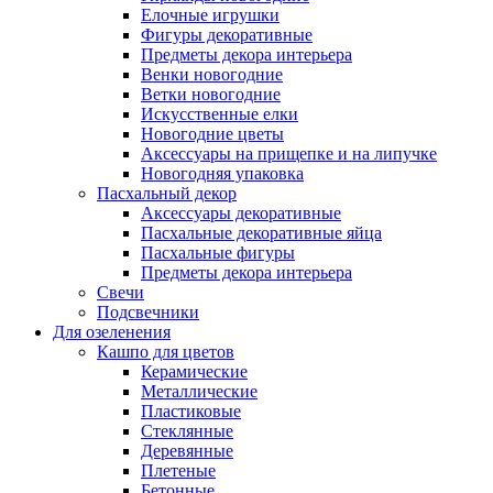
Елочные игрушки
Фигуры декоративные
Предметы декора интерьера
Венки новогодние
Ветки новогодние
Искусственные елки
Новогодние цветы
Аксессуары на прищепке и на липучке
Новогодняя упаковка
Пасхальный декор
Аксессуары декоративные
Пасхальные декоративные яйца
Пасхальные фигуры
Предметы декора интерьера
Свечи
Подсвечники
Для озеленения
Кашпо для цветов
Керамические
Металлические
Пластиковые
Стеклянные
Деревянные
Плетеные
Бетонные