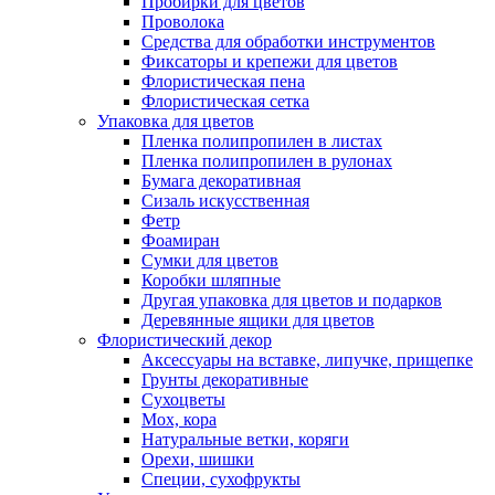
Пробирки для цветов
Проволока
Средства для обработки инструментов
Фиксаторы и крепежи для цветов
Флористическая пена
Флористическая сетка
Упаковка для цветов
Пленка полипропилен в листах
Пленка полипропилен в рулонах
Бумага декоративная
Сизаль искусственная
Фетр
Фоамиран
Сумки для цветов
Коробки шляпные
Другая упаковка для цветов и подарков
Деревянные ящики для цветов
Флористический декор
Аксессуары на вставке, липучке, прищепке
Грунты декоративные
Сухоцветы
Мох, кора
Натуральные ветки, коряги
Орехи, шишки
Специи, сухофрукты