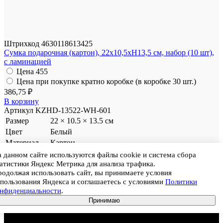
Штрихкод
4630118613425
Сумка подарочная (картон), 22x10,5xH13,5 см, набор (10 шт),
с ламинацией
Цена
455
Цена при покупке кратно коробке (в коробке 30 шт.)
386,75 ₽
В корзину
Артикул
KZHD-13522-WH-601
Размер
22 × 10.5 × 13.5 см
Цвет
Белый
Материал
Картон
Ед. продажи
Набор
 данном сайте используются файлы cookie и система сбора
атистики Яндекс Метрика для анализа трафика.
Цена
455
одолжая использовать сайт, вы принимаете условия
Цена при покупке кратно коробке (в коробке 30 шт.)
пользования Яндекса и соглашаетесь с условиями
Политики
386,75 ₽
онфиденциальности
.
Принимаю