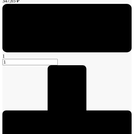
347,65 ₽
1