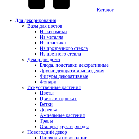
Каталог
Для декорирования
Вазы для цветов
Из керамики
Из металла
Из пластика
Из прозрачного стекла
Из цветного стекла
Декор для дома
Блюда, подставки декоративные
Другие декоративные изделия
Фигуры декоративные
Фонари
Искусственные растения
Цветы
Цветы в горшках
Ветки
Деревья
Ампельные растения
Травы
Овощи, фрукты, ягоды
Новогодний декор
Гирлянды новогодние