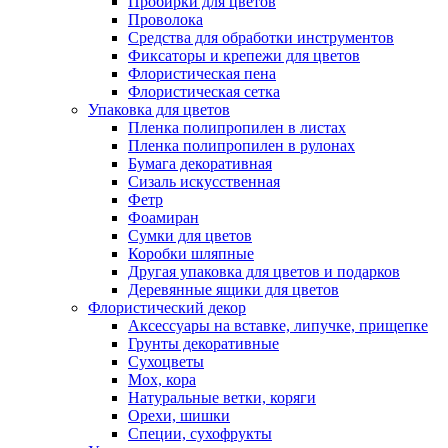
Пробирки для цветов
Проволока
Средства для обработки инструментов
Фиксаторы и крепежи для цветов
Флористическая пена
Флористическая сетка
Упаковка для цветов
Пленка полипропилен в листах
Пленка полипропилен в рулонах
Бумага декоративная
Сизаль искусственная
Фетр
Фоамиран
Сумки для цветов
Коробки шляпные
Другая упаковка для цветов и подарков
Деревянные ящики для цветов
Флористический декор
Аксессуары на вставке, липучке, прищепке
Грунты декоративные
Сухоцветы
Мох, кора
Натуральные ветки, коряги
Орехи, шишки
Специи, сухофрукты