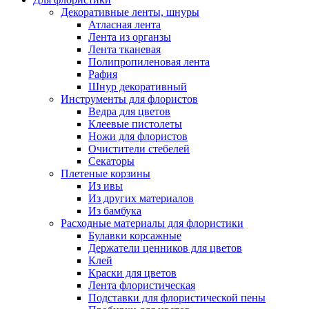
Декоративные ленты, шнуры
Атласная лента
Лента из органзы
Лента тканевая
Полипропиленовая лента
Рафия
Шнур декоративный
Инструменты для флористов
Ведра для цветов
Клеевые пистолеты
Ножи для флористов
Очистители стебелей
Секаторы
Плетеные корзины
Из ивы
Из других материалов
Из бамбука
Расходные материалы для флористики
Булавки корсажные
Держатели ценников для цветов
Клей
Краски для цветов
Лента флористическая
Подставки для флористической пены