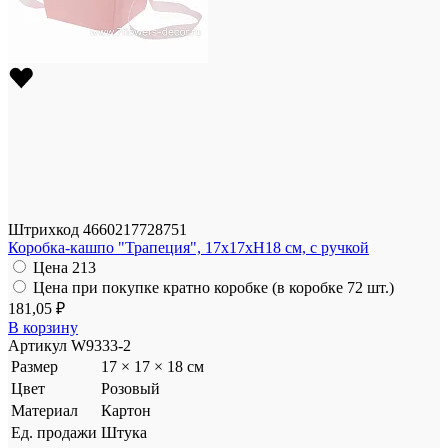
Штрихкод
4660217728751
Коробка-кашпо "Трапеция", 17x17xH18 см, с ручкой
Цена
213
Цена при покупке кратно коробке (в коробке 72 шт.)
181,05 ₽
В корзину
Артикул
W9333-2
Размер
17 × 17 × 18 см
Цвет
Розовый
Материал
Картон
Ед. продажи
Штука