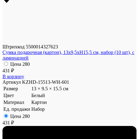
Штрихкод
5500014327623
Сумка подарочная (картон), 13x9,5xH15,5 см, набор (10 шт), с
ламинацией
Цена
280
431 ₽
В корзину
Артикул
KZHD-15513-WH-601
Размер
13 × 9.5 × 15.5 см
Цвет
Белый
Материал
Картон
Ед. продажи
Набор
Цена
280
431 ₽