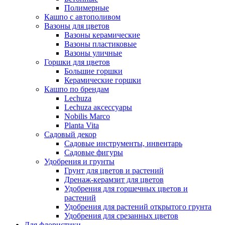
Полимерные
Кашпо с автополивом
Вазоны для цветов
Вазоны керамические
Вазоны пластиковые
Вазоны уличные
Горшки для цветов
Большие горшки
Керамические горшки
Кашпо по брендам
Lechuza
Lechuza аксессуары
Nobilis Marco
Planta Vita
Садовый декор
Садовые инструменты, инвентарь
Садовые фигуры
Удобрения и грунты
Грунт для цветов и растений
Дренаж-керамзит для цветов
Удобрения для горшечных цветов и
растений
Удобрения для растений открытого грунта
Удобрения для срезанных цветов
Для флористики