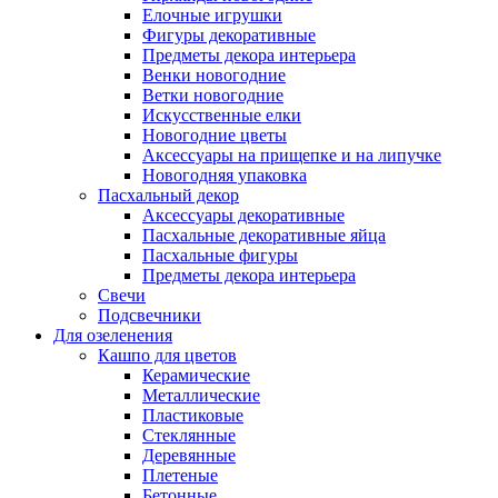
Елочные игрушки
Фигуры декоративные
Предметы декора интерьера
Венки новогодние
Ветки новогодние
Искусственные елки
Новогодние цветы
Аксессуары на прищепке и на липучке
Новогодняя упаковка
Пасхальный декор
Аксессуары декоративные
Пасхальные декоративные яйца
Пасхальные фигуры
Предметы декора интерьера
Свечи
Подсвечники
Для озеленения
Кашпо для цветов
Керамические
Металлические
Пластиковые
Стеклянные
Деревянные
Плетеные
Бетонные