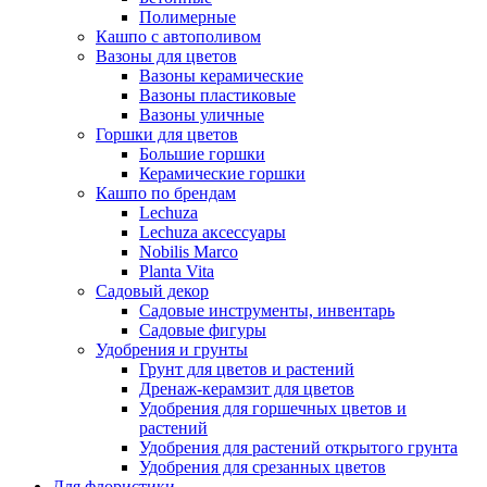
Полимерные
Кашпо с автополивом
Вазоны для цветов
Вазоны керамические
Вазоны пластиковые
Вазоны уличные
Горшки для цветов
Большие горшки
Керамические горшки
Кашпо по брендам
Lechuza
Lechuza аксессуары
Nobilis Marco
Planta Vita
Садовый декор
Садовые инструменты, инвентарь
Садовые фигуры
Удобрения и грунты
Грунт для цветов и растений
Дренаж-керамзит для цветов
Удобрения для горшечных цветов и
растений
Удобрения для растений открытого грунта
Удобрения для срезанных цветов
Для флористики