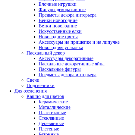
Елочные игрушки
Фигуры декоративные
Предметы декора интерьера
Венки новогодние
Ветки новогодние
Искусственные елки
Новогодние цветы
Аксессуары на прищепке и на липучке
Новогодняя упаковка
Пасхальный декор
Аксессуары декоративные
Пасхальные декоративные яйца
Пасхальные фигуры
Предметы декора интерьера
Свечи
Подсвечники
Для озеленения
Кашпо для цветов
Керамические
Металлические
Пластиковые
Стеклянные
Деревянные
Плетеные
Бетонные