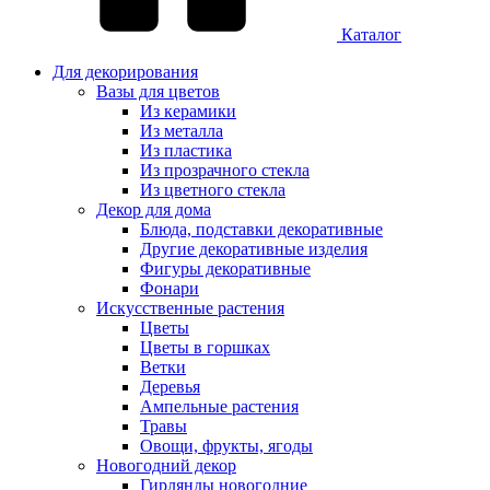
Каталог
Для декорирования
Вазы для цветов
Из керамики
Из металла
Из пластика
Из прозрачного стекла
Из цветного стекла
Декор для дома
Блюда, подставки декоративные
Другие декоративные изделия
Фигуры декоративные
Фонари
Искусственные растения
Цветы
Цветы в горшках
Ветки
Деревья
Ампельные растения
Травы
Овощи, фрукты, ягоды
Новогодний декор
Гирлянды новогодние