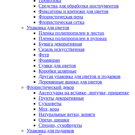
Проволока
Средства для обработки инструментов
Фиксаторы и крепежи для цветов
Флористическая пена
Флористическая сетка
Упаковка для цветов
Пленка полипропилен в листах
Пленка полипропилен в рулонах
Бумага декоративная
Сизаль искусственная
Фетр
Фоамиран
Сумки для цветов
Коробки шляпные
Другая упаковка для цветов и подарков
Деревянные ящики для цветов
Флористический декор
Аксессуары на вставке, липучке, прищепке
Грунты декоративные
Сухоцветы
Мох, кора
Натуральные ветки, коряги
Орехи, шишки
Специи, сухофрукты
Упаковка для подарков