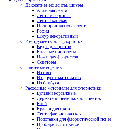
Декоративные ленты, шнуры
Атласная лента
Лента из органзы
Лента тканевая
Полипропиленовая лента
Рафия
Шнур декоративный
Инструменты для флористов
Ведра для цветов
Клеевые пистолеты
Ножи для флористов
Секаторы
Плетеные корзины
Из ивы
Из других материалов
Из бамбука
Расходные материалы для флористики
Булавки корсажные
Держатели ценников для цветов
Клей
Краски для цветов
Лента флористическая
Подставки для флористической пены
Пробирки для цветов