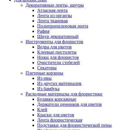
Декоративные ленты, шнуры
Атласная лента
Лента из органзы
Лента тканевая
Полипропиленовая лента
Рафия
Шнур декоративный
Инструменты для флористов
Ведра для цветов
Клеевые пистолеты
Ножи для флористов
Очистители стебелей
Секаторы
Плетеные корзины
Из ивы
Из других материалов
Из бамбука
Расходные материалы для флористики
Булавки корсажные
Держатели ценников для цветов
Клей
Краски для цветов
Лента флористическая
Подставки для флористической пены