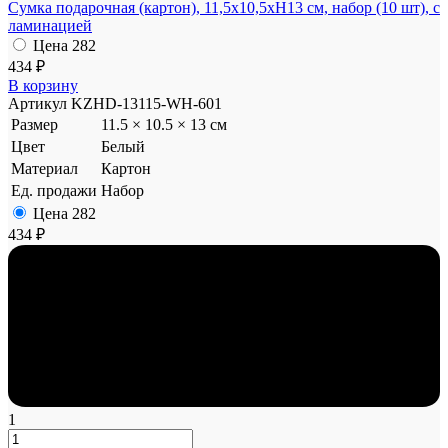
Сумка подарочная (картон), 11,5x10,5xH13 см, набор (10 шт), с
ламинацией
Цена
282
434 ₽
В корзину
Артикул
KZHD-13115-WH-601
Размер
11.5 × 10.5 × 13 см
Цвет
Белый
Материал
Картон
Ед. продажи
Набор
Цена
282
434 ₽
1