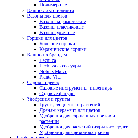
Полимерные
Кашпо с автополивом
Вазоны для цветов
Вазоны керамические
Вазоны пластиковые
Вазоны уличные
Горшки для цветов
Большие горшки
Керамические горшки
Кашпо по брендам
Lechuza
Lechuza аксессуары
Nobilis Marco
Planta Vita
Садовый декор
Садовые инструменты, инвентарь
Садовые фигуры
Удобрения и грунты
Грунт для цветов и растений
Дренаж-керамзит для цветов
Удобрения для горшечных цветов и
растений
Удобрения для растений открытого грунта
Удобрения для срезанных цветов
Для флористики