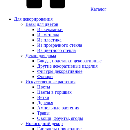
Каталог
Для декорирования
Вазы для цветов
Из керамики
Из металла
Из пластика
Из прозрачного стекла
Из цветного стекла
Декор для дома
Блюда, подставки декоративные
Другие декоративные изделия
Фигуры декоративные
Фонари
Искусственные растения
Цветы
Цветы в горшках
Ветки
Деревья
Ампельные растения
Травы
Овощи, фрукты, ягоды
Новогодний декор
Гирлянды новогодние