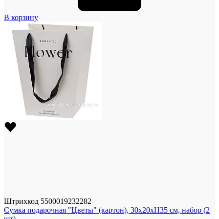
В корзину
Штрихкод
5500019232282
Сумка подарочная "Цветы" (картон), 30x20xH35 см, набор (2
шт)