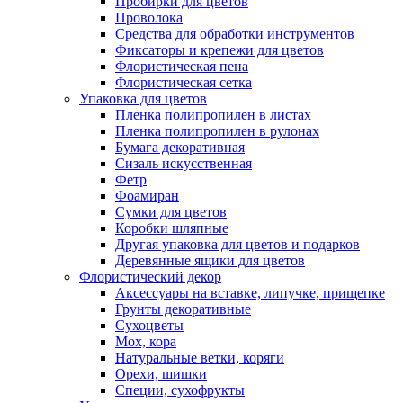
Пробирки для цветов
Проволока
Средства для обработки инструментов
Фиксаторы и крепежи для цветов
Флористическая пена
Флористическая сетка
Упаковка для цветов
Пленка полипропилен в листах
Пленка полипропилен в рулонах
Бумага декоративная
Сизаль искусственная
Фетр
Фоамиран
Сумки для цветов
Коробки шляпные
Другая упаковка для цветов и подарков
Деревянные ящики для цветов
Флористический декор
Аксессуары на вставке, липучке, прищепке
Грунты декоративные
Сухоцветы
Мох, кора
Натуральные ветки, коряги
Орехи, шишки
Специи, сухофрукты