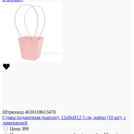
Штрихкод
4630118613470
Сумка подарочная (картон), 12x8xH12,5 см, набор (10 шт), с
ламинацией
Цена
399