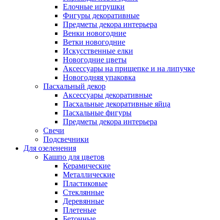
Елочные игрушки
Фигуры декоративные
Предметы декора интерьера
Венки новогодние
Ветки новогодние
Искусственные елки
Новогодние цветы
Аксессуары на прищепке и на липучке
Новогодняя упаковка
Пасхальный декор
Аксессуары декоративные
Пасхальные декоративные яйца
Пасхальные фигуры
Предметы декора интерьера
Свечи
Подсвечники
Для озеленения
Кашпо для цветов
Керамические
Металлические
Пластиковые
Стеклянные
Деревянные
Плетеные
Бетонные