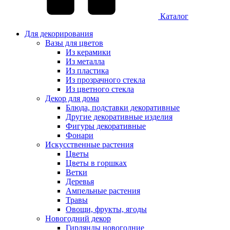
Каталог
Для декорирования
Вазы для цветов
Из керамики
Из металла
Из пластика
Из прозрачного стекла
Из цветного стекла
Декор для дома
Блюда, подставки декоративные
Другие декоративные изделия
Фигуры декоративные
Фонари
Искусственные растения
Цветы
Цветы в горшках
Ветки
Деревья
Ампельные растения
Травы
Овощи, фрукты, ягоды
Новогодний декор
Гирлянды новогодние