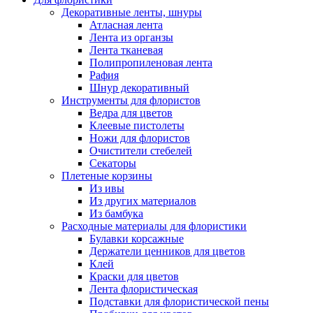
Декоративные ленты, шнуры
Атласная лента
Лента из органзы
Лента тканевая
Полипропиленовая лента
Рафия
Шнур декоративный
Инструменты для флористов
Ведра для цветов
Клеевые пистолеты
Ножи для флористов
Очистители стебелей
Секаторы
Плетеные корзины
Из ивы
Из других материалов
Из бамбука
Расходные материалы для флористики
Булавки корсажные
Держатели ценников для цветов
Клей
Краски для цветов
Лента флористическая
Подставки для флористической пены