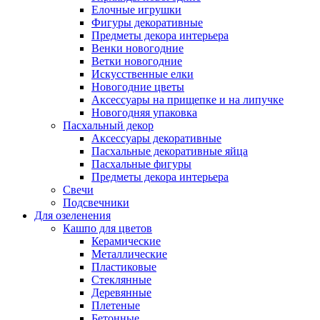
Елочные игрушки
Фигуры декоративные
Предметы декора интерьера
Венки новогодние
Ветки новогодние
Искусственные елки
Новогодние цветы
Аксессуары на прищепке и на липучке
Новогодняя упаковка
Пасхальный декор
Аксессуары декоративные
Пасхальные декоративные яйца
Пасхальные фигуры
Предметы декора интерьера
Свечи
Подсвечники
Для озеленения
Кашпо для цветов
Керамические
Металлические
Пластиковые
Стеклянные
Деревянные
Плетеные
Бетонные