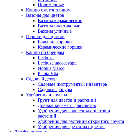
Полимерные
Кашпо с автополивом
Вазоны для цветов
Вазоны керамические
Вазоны пластиковые
Вазоны уличные
Горшки для цветов
Большие горшки
Керамические горшки
Кашпо по брендам
Lechuza
Lechuza аксессуары
Nobilis Marco
Planta Vita
Садовый декор
Садовые инструменты, инвентарь
Садовые фигуры
Удобрения и грунты
Грунт для цветов и растений
Дренаж-керамзит для цветов
Удобрения для горшечных цветов и
растений
Удобрения для растений открытого грунта
Удобрения для срезанных цветов
Для флористики