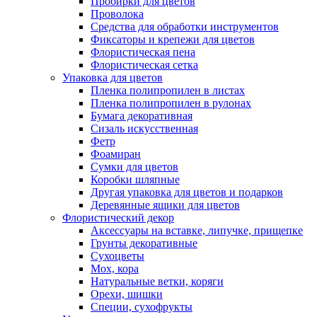
Пробирки для цветов
Проволока
Средства для обработки инструментов
Фиксаторы и крепежи для цветов
Флористическая пена
Флористическая сетка
Упаковка для цветов
Пленка полипропилен в листах
Пленка полипропилен в рулонах
Бумага декоративная
Сизаль искусственная
Фетр
Фоамиран
Сумки для цветов
Коробки шляпные
Другая упаковка для цветов и подарков
Деревянные ящики для цветов
Флористический декор
Аксессуары на вставке, липучке, прищепке
Грунты декоративные
Сухоцветы
Мох, кора
Натуральные ветки, коряги
Орехи, шишки
Специи, сухофрукты