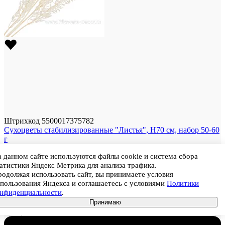
Штрихкод
5500017375782
Сухоцветы стабилизированные "Листья", H70 см, набор 50-60
г
Цена
831
 данном сайте используются файлы cookie и система сбора
В корзину
атистики Яндекс Метрика для анализа трафика.
Артикул
одолжая использовать сайт, вы принимаете условия
Размер
70 см
пользования Яндекса и соглашаетесь с условиями
Политики
Цвет
Белый
онфиденциальности
.
Ед. продажи
Набор
Принимаю
Цена
831