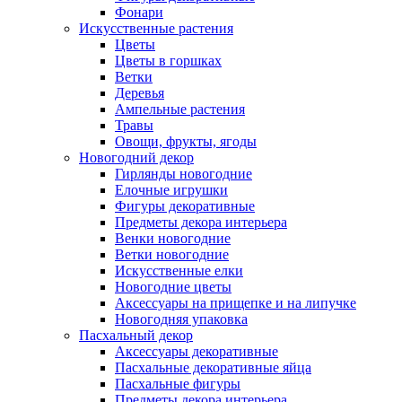
Фонари
Искусственные растения
Цветы
Цветы в горшках
Ветки
Деревья
Ампельные растения
Травы
Овощи, фрукты, ягоды
Новогодний декор
Гирлянды новогодние
Елочные игрушки
Фигуры декоративные
Предметы декора интерьера
Венки новогодние
Ветки новогодние
Искусственные елки
Новогодние цветы
Аксессуары на прищепке и на липучке
Новогодняя упаковка
Пасхальный декор
Аксессуары декоративные
Пасхальные декоративные яйца
Пасхальные фигуры
Предметы декора интерьера