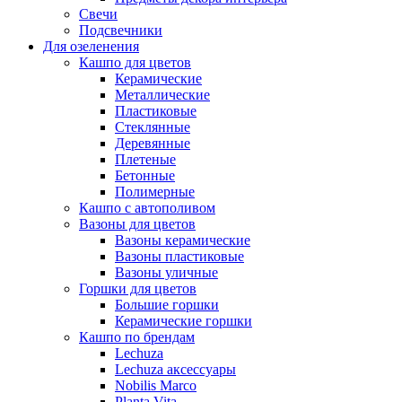
Свечи
Подсвечники
Для озеленения
Кашпо для цветов
Керамические
Металлические
Пластиковые
Стеклянные
Деревянные
Плетеные
Бетонные
Полимерные
Кашпо с автополивом
Вазоны для цветов
Вазоны керамические
Вазоны пластиковые
Вазоны уличные
Горшки для цветов
Большие горшки
Керамические горшки
Кашпо по брендам
Lechuza
Lechuza аксессуары
Nobilis Marco
Planta Vita