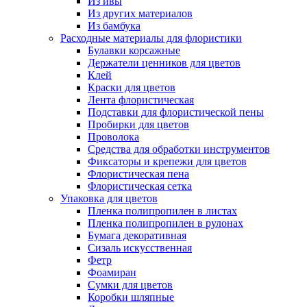
Из ивы
Из других материалов
Из бамбука
Расходные материалы для флористики
Булавки корсажные
Держатели ценников для цветов
Клей
Краски для цветов
Лента флористическая
Подставки для флористической пены
Пробирки для цветов
Проволока
Средства для обработки инструментов
Фиксаторы и крепежи для цветов
Флористическая пена
Флористическая сетка
Упаковка для цветов
Пленка полипропилен в листах
Пленка полипропилен в рулонах
Бумага декоративная
Сизаль искусственная
Фетр
Фоамиран
Сумки для цветов
Коробки шляпные