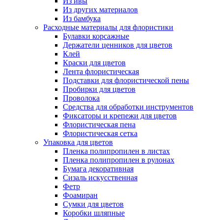
Из ивы
Из других материалов
Из бамбука
Расходные материалы для флористики
Булавки корсажные
Держатели ценников для цветов
Клей
Краски для цветов
Лента флористическая
Подставки для флористической пены
Пробирки для цветов
Проволока
Средства для обработки инструментов
Фиксаторы и крепежи для цветов
Флористическая пена
Флористическая сетка
Упаковка для цветов
Пленка полипропилен в листах
Пленка полипропилен в рулонах
Бумага декоративная
Сизаль искусственная
Фетр
Фоамиран
Сумки для цветов
Коробки шляпные