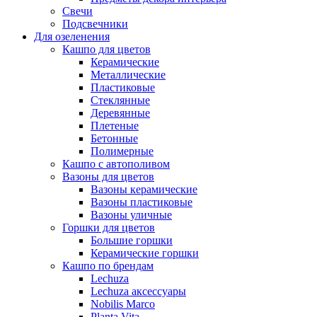
Свечи
Подсвечники
Для озеленения
Кашпо для цветов
Керамические
Металлические
Пластиковые
Стеклянные
Деревянные
Плетеные
Бетонные
Полимерные
Кашпо с автополивом
Вазоны для цветов
Вазоны керамические
Вазоны пластиковые
Вазоны уличные
Горшки для цветов
Большие горшки
Керамические горшки
Кашпо по брендам
Lechuza
Lechuza аксессуары
Nobilis Marco
Planta Vita