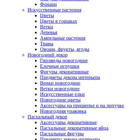
Фонари
Искусственные растения
Цветы
Цветы в горшках
Ветки
Деревья
Ампельные растения
Травы
Овощи, фрукты, ягоды
Новогодний декор
Гирлянды новогодние
Елочные игрушки
Фигуры декоративные
Предметы декора интерьера
Венки новогодние
Ветки новогодние
Искусственные елки
Новогодние цветы
Аксессуары на прищепке и на липучке
Новогодняя упаковка
Пасхальный декор
Аксессуары декоративные
Пасхальные декоративные яйца
Пасхальные фигуры
Предметы декора интерьера