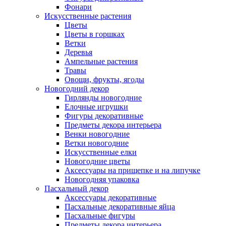
Фонари
Искусственные растения
Цветы
Цветы в горшках
Ветки
Деревья
Ампельные растения
Травы
Овощи, фрукты, ягоды
Новогодний декор
Гирлянды новогодние
Елочные игрушки
Фигуры декоративные
Предметы декора интерьера
Венки новогодние
Ветки новогодние
Искусственные елки
Новогодние цветы
Аксессуары на прищепке и на липучке
Новогодняя упаковка
Пасхальный декор
Аксессуары декоративные
Пасхальные декоративные яйца
Пасхальные фигуры
Предметы декора интерьера