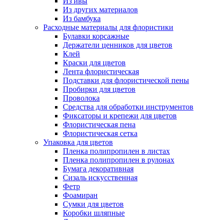
Из ивы
Из других материалов
Из бамбука
Расходные материалы для флористики
Булавки корсажные
Держатели ценников для цветов
Клей
Краски для цветов
Лента флористическая
Подставки для флористической пены
Пробирки для цветов
Проволока
Средства для обработки инструментов
Фиксаторы и крепежи для цветов
Флористическая пена
Флористическая сетка
Упаковка для цветов
Пленка полипропилен в листах
Пленка полипропилен в рулонах
Бумага декоративная
Сизаль искусственная
Фетр
Фоамиран
Сумки для цветов
Коробки шляпные