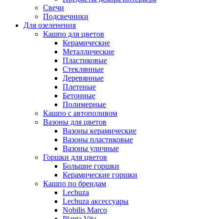
Свечи
Подсвечники
Для озеленения
Кашпо для цветов
Керамические
Металлические
Пластиковые
Стеклянные
Деревянные
Плетеные
Бетонные
Полимерные
Кашпо с автополивом
Вазоны для цветов
Вазоны керамические
Вазоны пластиковые
Вазоны уличные
Горшки для цветов
Большие горшки
Керамические горшки
Кашпо по брендам
Lechuza
Lechuza аксессуары
Nobilis Marco
Planta Vita