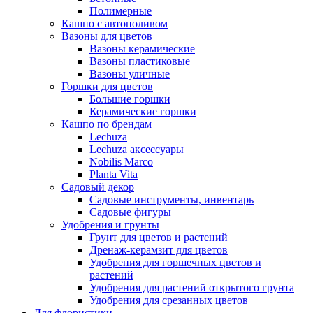
Полимерные
Кашпо с автополивом
Вазоны для цветов
Вазоны керамические
Вазоны пластиковые
Вазоны уличные
Горшки для цветов
Большие горшки
Керамические горшки
Кашпо по брендам
Lechuza
Lechuza аксессуары
Nobilis Marco
Planta Vita
Садовый декор
Садовые инструменты, инвентарь
Садовые фигуры
Удобрения и грунты
Грунт для цветов и растений
Дренаж-керамзит для цветов
Удобрения для горшечных цветов и
растений
Удобрения для растений открытого грунта
Удобрения для срезанных цветов
Для флористики