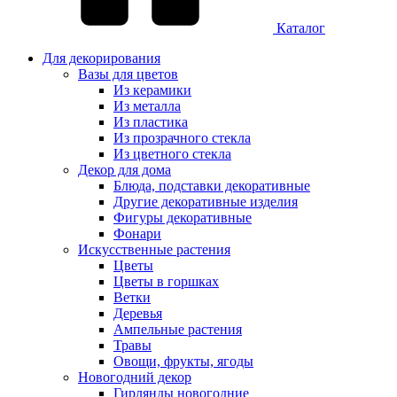
Каталог
Для декорирования
Вазы для цветов
Из керамики
Из металла
Из пластика
Из прозрачного стекла
Из цветного стекла
Декор для дома
Блюда, подставки декоративные
Другие декоративные изделия
Фигуры декоративные
Фонари
Искусственные растения
Цветы
Цветы в горшках
Ветки
Деревья
Ампельные растения
Травы
Овощи, фрукты, ягоды
Новогодний декор
Гирлянды новогодние