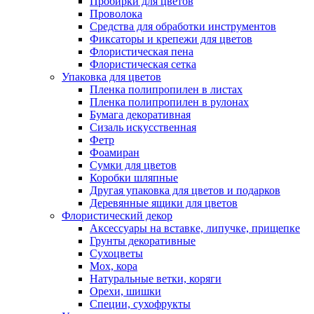
Пробирки для цветов
Проволока
Средства для обработки инструментов
Фиксаторы и крепежи для цветов
Флористическая пена
Флористическая сетка
Упаковка для цветов
Пленка полипропилен в листах
Пленка полипропилен в рулонах
Бумага декоративная
Сизаль искусственная
Фетр
Фоамиран
Сумки для цветов
Коробки шляпные
Другая упаковка для цветов и подарков
Деревянные ящики для цветов
Флористический декор
Аксессуары на вставке, липучке, прищепке
Грунты декоративные
Сухоцветы
Мох, кора
Натуральные ветки, коряги
Орехи, шишки
Специи, сухофрукты