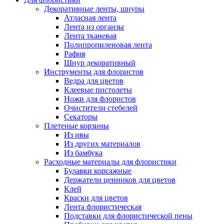
Декоративные ленты, шнуры
Атласная лента
Лента из органзы
Лента тканевая
Полипропиленовая лента
Рафия
Шнур декоративный
Инструменты для флористов
Ведра для цветов
Клеевые пистолеты
Ножи для флористов
Очистители стебелей
Секаторы
Плетеные корзины
Из ивы
Из других материалов
Из бамбука
Расходные материалы для флористики
Булавки корсажные
Держатели ценников для цветов
Клей
Краски для цветов
Лента флористическая
Подставки для флористической пены