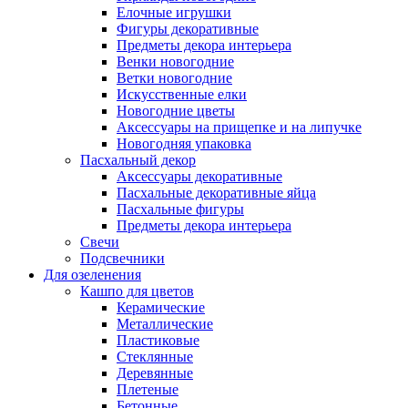
Елочные игрушки
Фигуры декоративные
Предметы декора интерьера
Венки новогодние
Ветки новогодние
Искусственные елки
Новогодние цветы
Аксессуары на прищепке и на липучке
Новогодняя упаковка
Пасхальный декор
Аксессуары декоративные
Пасхальные декоративные яйца
Пасхальные фигуры
Предметы декора интерьера
Свечи
Подсвечники
Для озеленения
Кашпо для цветов
Керамические
Металлические
Пластиковые
Стеклянные
Деревянные
Плетеные
Бетонные