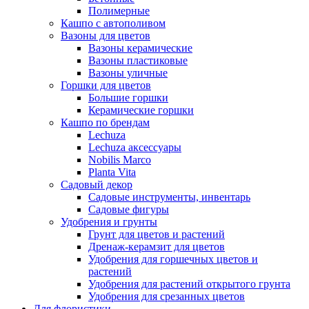
Полимерные
Кашпо с автополивом
Вазоны для цветов
Вазоны керамические
Вазоны пластиковые
Вазоны уличные
Горшки для цветов
Большие горшки
Керамические горшки
Кашпо по брендам
Lechuza
Lechuza аксессуары
Nobilis Marco
Planta Vita
Садовый декор
Садовые инструменты, инвентарь
Садовые фигуры
Удобрения и грунты
Грунт для цветов и растений
Дренаж-керамзит для цветов
Удобрения для горшечных цветов и
растений
Удобрения для растений открытого грунта
Удобрения для срезанных цветов
Для флористики