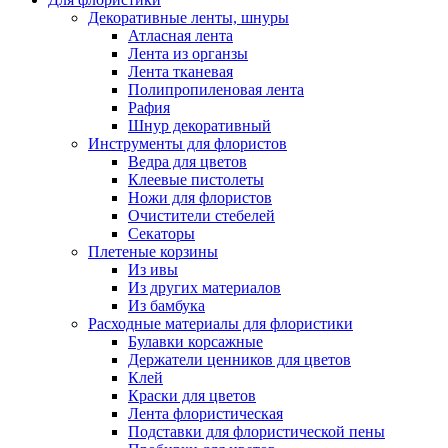
Декоративные ленты, шнуры
Атласная лента
Лента из органзы
Лента тканевая
Полипропиленовая лента
Рафия
Шнур декоративный
Инструменты для флористов
Ведра для цветов
Клеевые пистолеты
Ножи для флористов
Очистители стебелей
Секаторы
Плетеные корзины
Из ивы
Из других материалов
Из бамбука
Расходные материалы для флористики
Булавки корсажные
Держатели ценников для цветов
Клей
Краски для цветов
Лента флористическая
Подставки для флористической пены