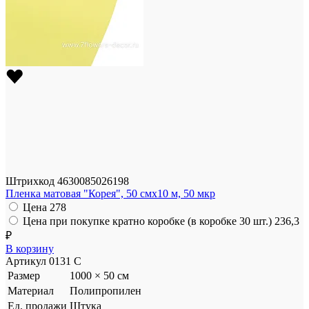
Штрихкод
4630085026198
Пленка матовая "Корея", 50 смх10 м, 50 мкр
Цена
278
Цена при покупке кратно коробке (в коробке 30 шт.)
236,3
₽
В корзину
Артикул
0131 С
Размер
1000 × 50 см
Материал
Полипропилен
Ед. продажи
Штука