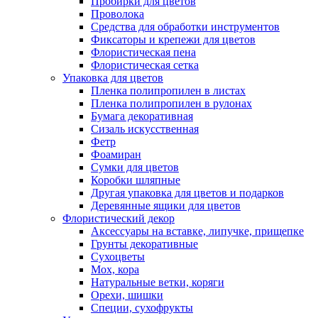
Пробирки для цветов
Проволока
Средства для обработки инструментов
Фиксаторы и крепежи для цветов
Флористическая пена
Флористическая сетка
Упаковка для цветов
Пленка полипропилен в листах
Пленка полипропилен в рулонах
Бумага декоративная
Сизаль искусственная
Фетр
Фоамиран
Сумки для цветов
Коробки шляпные
Другая упаковка для цветов и подарков
Деревянные ящики для цветов
Флористический декор
Аксессуары на вставке, липучке, прищепке
Грунты декоративные
Сухоцветы
Мох, кора
Натуральные ветки, коряги
Орехи, шишки
Специи, сухофрукты