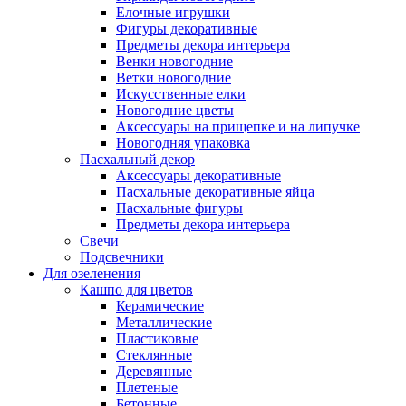
Елочные игрушки
Фигуры декоративные
Предметы декора интерьера
Венки новогодние
Ветки новогодние
Искусственные елки
Новогодние цветы
Аксессуары на прищепке и на липучке
Новогодняя упаковка
Пасхальный декор
Аксессуары декоративные
Пасхальные декоративные яйца
Пасхальные фигуры
Предметы декора интерьера
Свечи
Подсвечники
Для озеленения
Кашпо для цветов
Керамические
Металлические
Пластиковые
Стеклянные
Деревянные
Плетеные
Бетонные