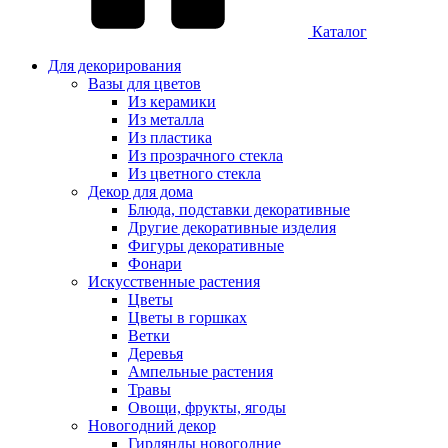
Каталог
Для декорирования
Вазы для цветов
Из керамики
Из металла
Из пластика
Из прозрачного стекла
Из цветного стекла
Декор для дома
Блюда, подставки декоративные
Другие декоративные изделия
Фигуры декоративные
Фонари
Искусственные растения
Цветы
Цветы в горшках
Ветки
Деревья
Ампельные растения
Травы
Овощи, фрукты, ягоды
Новогодний декор
Гирлянды новогодние