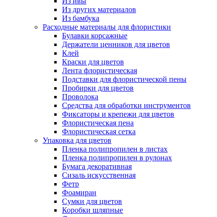
Из ивы
Из других материалов
Из бамбука
Расходные материалы для флористики
Булавки корсажные
Держатели ценников для цветов
Клей
Краски для цветов
Лента флористическая
Подставки для флористической пены
Пробирки для цветов
Проволока
Средства для обработки инструментов
Фиксаторы и крепежи для цветов
Флористическая пена
Флористическая сетка
Упаковка для цветов
Пленка полипропилен в листах
Пленка полипропилен в рулонах
Бумага декоративная
Сизаль искусственная
Фетр
Фоамиран
Сумки для цветов
Коробки шляпные