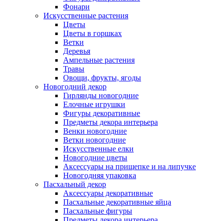
Фонари
Искусственные растения
Цветы
Цветы в горшках
Ветки
Деревья
Ампельные растения
Травы
Овощи, фрукты, ягоды
Новогодний декор
Гирлянды новогодние
Елочные игрушки
Фигуры декоративные
Предметы декора интерьера
Венки новогодние
Ветки новогодние
Искусственные елки
Новогодние цветы
Аксессуары на прищепке и на липучке
Новогодняя упаковка
Пасхальный декор
Аксессуары декоративные
Пасхальные декоративные яйца
Пасхальные фигуры
Предметы декора интерьера