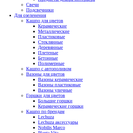
Свечи
Подсвечники
Для озеленения
Кашпо для цветов
Керамические
Металлические
Пластиковые
Стеклянные
Деревянные
Плетеные
Бетонные
Полимерные
Кашпо с автополивом
Вазоны для цветов
Вазоны керамические
Вазоны пластиковые
Вазоны уличные
Горшки для цветов
Большие горшки
Керамические горшки
Кашпо по брендам
Lechuza
Lechuza аксессуары
Nobilis Marco
Planta Vita