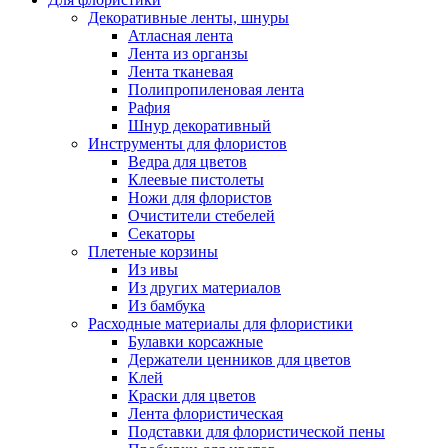
Декоративные ленты, шнуры
Атласная лента
Лента из органзы
Лента тканевая
Полипропиленовая лента
Рафия
Шнур декоративный
Инструменты для флористов
Ведра для цветов
Клеевые пистолеты
Ножи для флористов
Очистители стебелей
Секаторы
Плетеные корзины
Из ивы
Из других материалов
Из бамбука
Расходные материалы для флористики
Булавки корсажные
Держатели ценников для цветов
Клей
Краски для цветов
Лента флористическая
Подставки для флористической пены