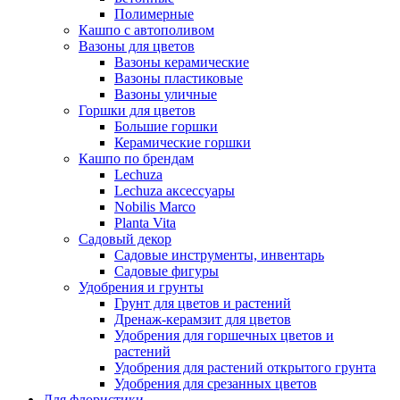
Полимерные
Кашпо с автополивом
Вазоны для цветов
Вазоны керамические
Вазоны пластиковые
Вазоны уличные
Горшки для цветов
Большие горшки
Керамические горшки
Кашпо по брендам
Lechuza
Lechuza аксессуары
Nobilis Marco
Planta Vita
Садовый декор
Садовые инструменты, инвентарь
Садовые фигуры
Удобрения и грунты
Грунт для цветов и растений
Дренаж-керамзит для цветов
Удобрения для горшечных цветов и
растений
Удобрения для растений открытого грунта
Удобрения для срезанных цветов
Для флористики