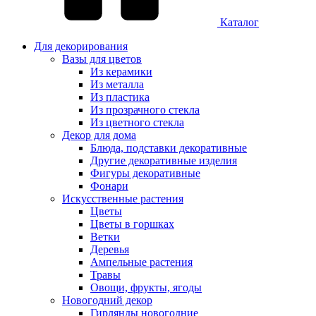
Каталог
Для декорирования
Вазы для цветов
Из керамики
Из металла
Из пластика
Из прозрачного стекла
Из цветного стекла
Декор для дома
Блюда, подставки декоративные
Другие декоративные изделия
Фигуры декоративные
Фонари
Искусственные растения
Цветы
Цветы в горшках
Ветки
Деревья
Ампельные растения
Травы
Овощи, фрукты, ягоды
Новогодний декор
Гирлянды новогодние