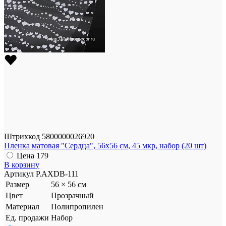
Штрихкод
5800000026920
Пленка матовая "Сердца", 56x56 см, 45 мкр, набор (20 шт)
Цена
179
В корзину
Артикул
P.AXDB-111
Размер
56 × 56 см
Цвет
Прозрачный
Материал
Полипропилен
Ед. продажи
Набор