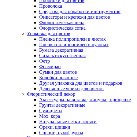
Пробирки для цветов
Проволока
Средства для обработки инструментов
Фиксаторы и крепежи для цветов
Флористическая пена
Флористическая сетка
Упаковка для цветов
Пленка полипропилен в листах
Пленка полипропилен в рулонах
Бумага декоративная
Сизаль искусственная
Фетр
Фоамиран
Сумки для цветов
Коробки шляпные
Другая упаковка для цветов и подарков
Деревянные ящики для цветов
Флористический декор
Аксессуары на вставке, липучке, прищепке
Грунты декоративные
Сухоцветы
Мох, кора
Натуральные ветки, коряги
Орехи, шишки
Специи, сухофрукты