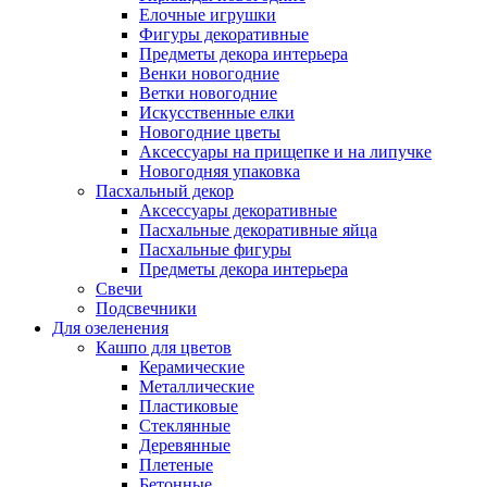
Елочные игрушки
Фигуры декоративные
Предметы декора интерьера
Венки новогодние
Ветки новогодние
Искусственные елки
Новогодние цветы
Аксессуары на прищепке и на липучке
Новогодняя упаковка
Пасхальный декор
Аксессуары декоративные
Пасхальные декоративные яйца
Пасхальные фигуры
Предметы декора интерьера
Свечи
Подсвечники
Для озеленения
Кашпо для цветов
Керамические
Металлические
Пластиковые
Стеклянные
Деревянные
Плетеные
Бетонные