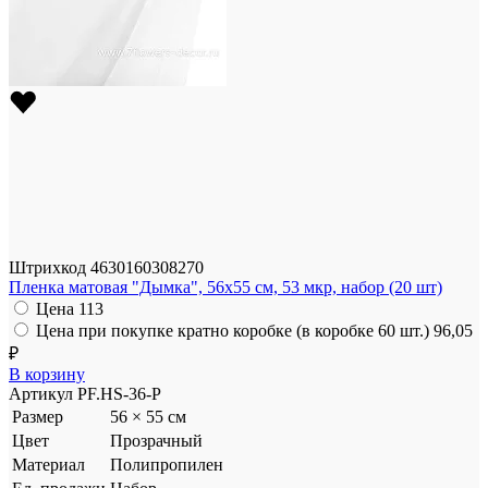
Штрихкод
4630160308270
Пленка матовая "Дымка", 56x55 см, 53 мкр, набор (20 шт)
Цена
113
Цена при покупке кратно коробке (в коробке 60 шт.)
96,05
₽
В корзину
Артикул
PF.HS-36-P
Размер
56 × 55 см
Цвет
Прозрачный
Материал
Полипропилен