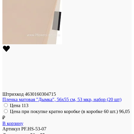
Штрихкод
4630160304715
Пленка матовая "Дымка", 56x55 см, 53 мкр, набор (20 шт)
Цена
113
Цена при покупке кратно коробке (в коробке 60 шт.)
96,05
₽
В корзину
Артикул
PF.HS-53-07