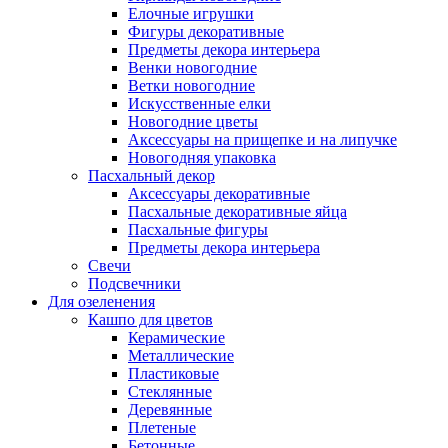
Елочные игрушки
Фигуры декоративные
Предметы декора интерьера
Венки новогодние
Ветки новогодние
Искусственные елки
Новогодние цветы
Аксессуары на прищепке и на липучке
Новогодняя упаковка
Пасхальный декор
Аксессуары декоративные
Пасхальные декоративные яйца
Пасхальные фигуры
Предметы декора интерьера
Свечи
Подсвечники
Для озеленения
Кашпо для цветов
Керамические
Металлические
Пластиковые
Стеклянные
Деревянные
Плетеные
Бетонные