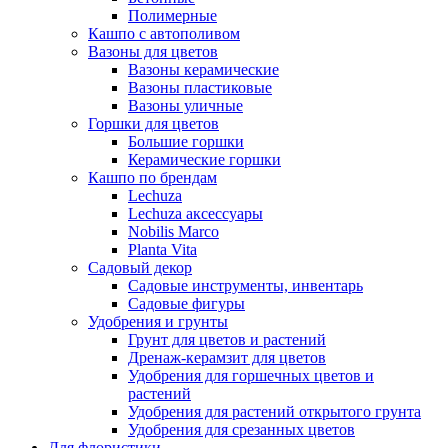
Полимерные
Кашпо с автополивом
Вазоны для цветов
Вазоны керамические
Вазоны пластиковые
Вазоны уличные
Горшки для цветов
Большие горшки
Керамические горшки
Кашпо по брендам
Lechuza
Lechuza аксессуары
Nobilis Marco
Planta Vita
Садовый декор
Садовые инструменты, инвентарь
Садовые фигуры
Удобрения и грунты
Грунт для цветов и растений
Дренаж-керамзит для цветов
Удобрения для горшечных цветов и
растений
Удобрения для растений открытого грунта
Удобрения для срезанных цветов
Для флористики