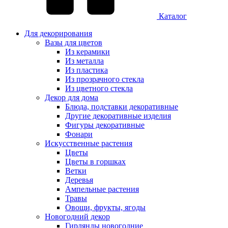
Каталог
Для декорирования
Вазы для цветов
Из керамики
Из металла
Из пластика
Из прозрачного стекла
Из цветного стекла
Декор для дома
Блюда, подставки декоративные
Другие декоративные изделия
Фигуры декоративные
Фонари
Искусственные растения
Цветы
Цветы в горшках
Ветки
Деревья
Ампельные растения
Травы
Овощи, фрукты, ягоды
Новогодний декор
Гирлянды новогодние