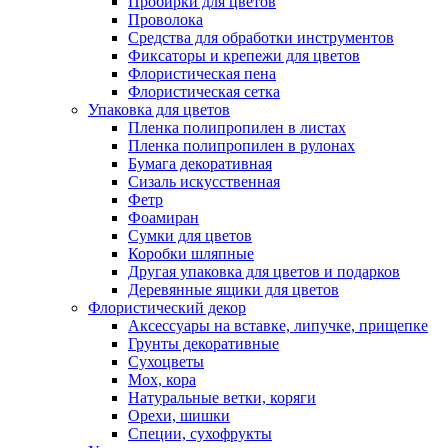
Пробирки для цветов
Проволока
Средства для обработки инструментов
Фиксаторы и крепежи для цветов
Флористическая пена
Флористическая сетка
Упаковка для цветов
Пленка полипропилен в листах
Пленка полипропилен в рулонах
Бумага декоративная
Сизаль искусственная
Фетр
Фоамиран
Сумки для цветов
Коробки шляпные
Другая упаковка для цветов и подарков
Деревянные ящики для цветов
Флористический декор
Аксессуары на вставке, липучке, прищепке
Грунты декоративные
Сухоцветы
Мох, кора
Натуральные ветки, коряги
Орехи, шишки
Специи, сухофрукты