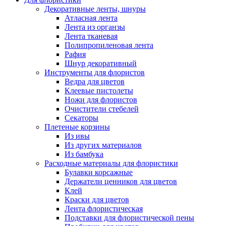
Декоративные ленты, шнуры
Атласная лента
Лента из органзы
Лента тканевая
Полипропиленовая лента
Рафия
Шнур декоративный
Инструменты для флористов
Ведра для цветов
Клеевые пистолеты
Ножи для флористов
Очистители стебелей
Секаторы
Плетеные корзины
Из ивы
Из других материалов
Из бамбука
Расходные материалы для флористики
Булавки корсажные
Держатели ценников для цветов
Клей
Краски для цветов
Лента флористическая
Подставки для флористической пены