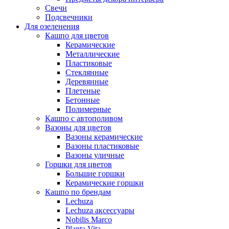
Свечи
Подсвечники
Для озеленения
Кашпо для цветов
Керамические
Металлические
Пластиковые
Стеклянные
Деревянные
Плетеные
Бетонные
Полимерные
Кашпо с автополивом
Вазоны для цветов
Вазоны керамические
Вазоны пластиковые
Вазоны уличные
Горшки для цветов
Большие горшки
Керамические горшки
Кашпо по брендам
Lechuza
Lechuza аксессуары
Nobilis Marco
Planta Vita