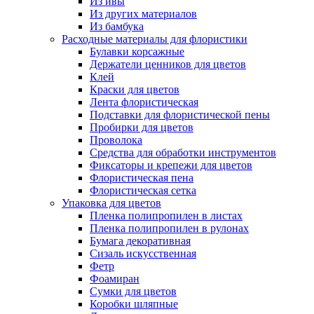
Из ивы
Из других материалов
Из бамбука
Расходные материалы для флористики
Булавки корсажные
Держатели ценников для цветов
Клей
Краски для цветов
Лента флористическая
Подставки для флористической пены
Пробирки для цветов
Проволока
Средства для обработки инструментов
Фиксаторы и крепежи для цветов
Флористическая пена
Флористическая сетка
Упаковка для цветов
Пленка полипропилен в листах
Пленка полипропилен в рулонах
Бумага декоративная
Сизаль искусственная
Фетр
Фоамиран
Сумки для цветов
Коробки шляпные