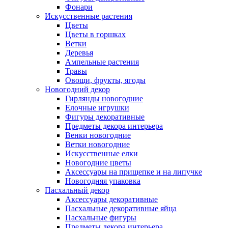
Фонари
Искусственные растения
Цветы
Цветы в горшках
Ветки
Деревья
Ампельные растения
Травы
Овощи, фрукты, ягоды
Новогодний декор
Гирлянды новогодние
Елочные игрушки
Фигуры декоративные
Предметы декора интерьера
Венки новогодние
Ветки новогодние
Искусственные елки
Новогодние цветы
Аксессуары на прищепке и на липучке
Новогодняя упаковка
Пасхальный декор
Аксессуары декоративные
Пасхальные декоративные яйца
Пасхальные фигуры
Предметы декора интерьера