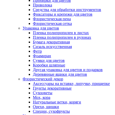
Пробирки для цветов
Проволока
Средства для обработки инструментов
Фиксаторы и крепежи для цветов
Флористическая пена
Флористическая сетка
Упаковка для цветов
Пленка полипропилен в листах
Пленка полипропилен в рулонах
Бумага декоративная
Сизаль искусственная
Фетр
Фоамиран
Сумки для цветов
Коробки шляпные
Другая упаковка для цветов и подарков
Деревянные ящики для цветов
Флористический декор
Аксессуары на вставке, липучке, прищепке
Грунты декоративные
Сухоцветы
Мох, кора
Натуральные ветки, коряги
Орехи, шишки
Специи, сухофрукты