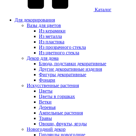
Каталог
Для декорирования
Вазы для цветов
Из керамики
Из металла
Из пластика
Из прозрачного стекла
Из цветного стекла
Декор для дома
Блюда, подставки декоративные
Другие декоративные изделия
Фигуры декоративные
Фонари
Искусственные растения
Цветы
Цветы в горшках
Ветки
Деревья
Ампельные растения
Травы
Овощи, фрукты, ягоды
Новогодний декор
Гирлянды новогодние