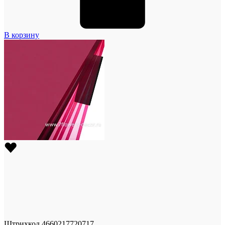
В корзину
Штрихкод
4660217720717