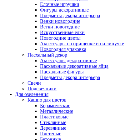
Елочные игрушки
Фигуры декоративные
Предметы декора интерьера
Венки новогодние
Ветки новогодние
Искусственные елки
Новогодние цветы
Аксессуары на прищепке и на липучке
Новогодняя упаковка
Пасхальный декор
Аксессуары декоративные
Пасхальные декоративные яйца
Пасхальные фигуры
Предметы декора интерьера
Свечи
Подсвечники
Для озеленения
Кашпо для цветов
Керамические
Металлические
Пластиковые
Стеклянные
Деревянные
Плетеные
Бетонные