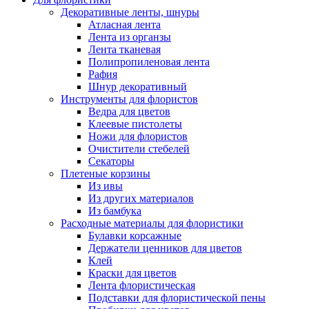
Декоративные ленты, шнуры
Атласная лента
Лента из органзы
Лента тканевая
Полипропиленовая лента
Рафия
Шнур декоративный
Инструменты для флористов
Ведра для цветов
Клеевые пистолеты
Ножи для флористов
Очистители стебелей
Секаторы
Плетеные корзины
Из ивы
Из других материалов
Из бамбука
Расходные материалы для флористики
Булавки корсажные
Держатели ценников для цветов
Клей
Краски для цветов
Лента флористическая
Подставки для флористической пены