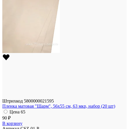
Штрихкод
5800000021595
Пленка матовая "Шарм", 56x55 см, 63 мкр, набор (20 шт)
Цена
65
90 ₽
В корзину
Артикул
CSZ-01-P