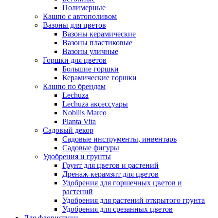
Полимерные
Кашпо с автополивом
Вазоны для цветов
Вазоны керамические
Вазоны пластиковые
Вазоны уличные
Горшки для цветов
Большие горшки
Керамические горшки
Кашпо по брендам
Lechuza
Lechuza аксессуары
Nobilis Marco
Planta Vita
Садовый декор
Садовые инструменты, инвентарь
Садовые фигуры
Удобрения и грунты
Грунт для цветов и растений
Дренаж-керамзит для цветов
Удобрения для горшечных цветов и
растений
Удобрения для растений открытого грунта
Удобрения для срезанных цветов
Для флористики