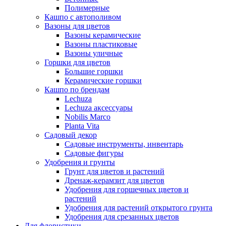
Полимерные
Кашпо с автополивом
Вазоны для цветов
Вазоны керамические
Вазоны пластиковые
Вазоны уличные
Горшки для цветов
Большие горшки
Керамические горшки
Кашпо по брендам
Lechuza
Lechuza аксессуары
Nobilis Marco
Planta Vita
Садовый декор
Садовые инструменты, инвентарь
Садовые фигуры
Удобрения и грунты
Грунт для цветов и растений
Дренаж-керамзит для цветов
Удобрения для горшечных цветов и
растений
Удобрения для растений открытого грунта
Удобрения для срезанных цветов
Для флористики