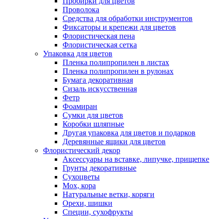
Пробирки для цветов
Проволока
Средства для обработки инструментов
Фиксаторы и крепежи для цветов
Флористическая пена
Флористическая сетка
Упаковка для цветов
Пленка полипропилен в листах
Пленка полипропилен в рулонах
Бумага декоративная
Сизаль искусственная
Фетр
Фоамиран
Сумки для цветов
Коробки шляпные
Другая упаковка для цветов и подарков
Деревянные ящики для цветов
Флористический декор
Аксессуары на вставке, липучке, прищепке
Грунты декоративные
Сухоцветы
Мох, кора
Натуральные ветки, коряги
Орехи, шишки
Специи, сухофрукты