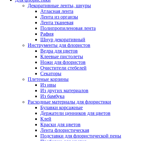
Декоративные ленты, шнуры
Атласная лента
Лента из органзы
Лента тканевая
Полипропиленовая лента
Рафия
Шнур декоративный
Инструменты для флористов
Ведра для цветов
Клеевые пистолеты
Ножи для флористов
Очистители стебелей
Секаторы
Плетеные корзины
Из ивы
Из других материалов
Из бамбука
Расходные материалы для флористики
Булавки корсажные
Держатели ценников для цветов
Клей
Краски для цветов
Лента флористическая
Подставки для флористической пены