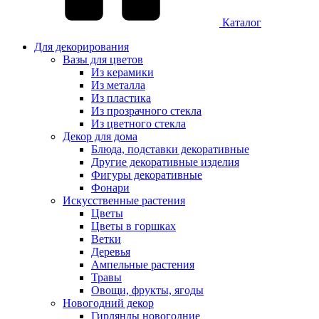
Каталог
Для декорирования
Вазы для цветов
Из керамики
Из металла
Из пластика
Из прозрачного стекла
Из цветного стекла
Декор для дома
Блюда, подставки декоративные
Другие декоративные изделия
Фигуры декоративные
Фонари
Искусственные растения
Цветы
Цветы в горшках
Ветки
Деревья
Ампельные растения
Травы
Овощи, фрукты, ягоды
Новогодний декор
Гирлянды новогодние