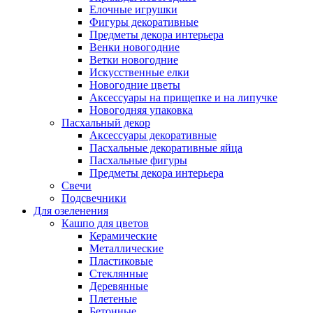
Елочные игрушки
Фигуры декоративные
Предметы декора интерьера
Венки новогодние
Ветки новогодние
Искусственные елки
Новогодние цветы
Аксессуары на прищепке и на липучке
Новогодняя упаковка
Пасхальный декор
Аксессуары декоративные
Пасхальные декоративные яйца
Пасхальные фигуры
Предметы декора интерьера
Свечи
Подсвечники
Для озеленения
Кашпо для цветов
Керамические
Металлические
Пластиковые
Стеклянные
Деревянные
Плетеные
Бетонные