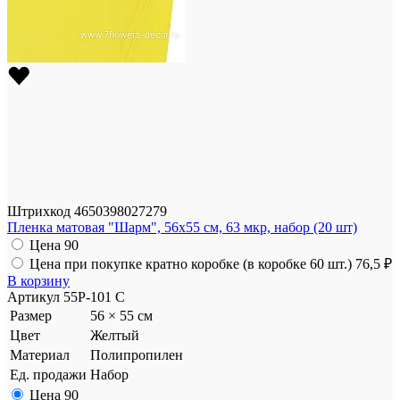
Штрихкод
4650398027279
Пленка матовая "Шарм", 56x55 см, 63 мкр, набор (20 шт)
Цена
90
Цена при покупке кратно коробке (в коробке 60 шт.)
76,5 ₽
В корзину
Артикул
55P-101 C
Размер
56 × 55 см
Цвет
Желтый
Материал
Полипропилен
Ед. продажи
Набор
Цена
90