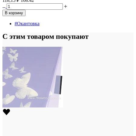
118,15 ₽
108.42
В корзину
#Окантовка
С этим товаром покупают