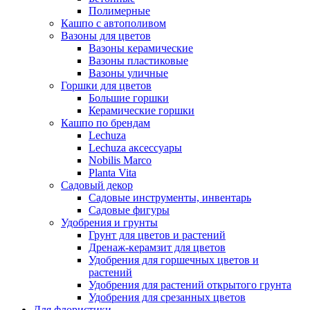
Полимерные
Кашпо с автополивом
Вазоны для цветов
Вазоны керамические
Вазоны пластиковые
Вазоны уличные
Горшки для цветов
Большие горшки
Керамические горшки
Кашпо по брендам
Lechuza
Lechuza аксессуары
Nobilis Marco
Planta Vita
Садовый декор
Садовые инструменты, инвентарь
Садовые фигуры
Удобрения и грунты
Грунт для цветов и растений
Дренаж-керамзит для цветов
Удобрения для горшечных цветов и
растений
Удобрения для растений открытого грунта
Удобрения для срезанных цветов
Для флористики