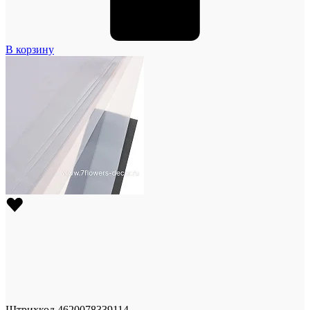
В корзину
Штрихкод
4620078339114