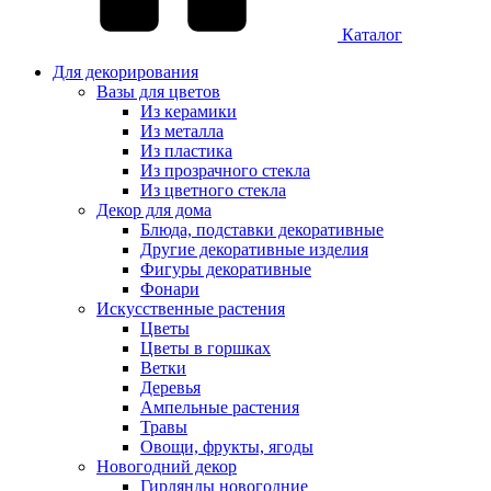
Каталог
Для декорирования
Вазы для цветов
Из керамики
Из металла
Из пластика
Из прозрачного стекла
Из цветного стекла
Декор для дома
Блюда, подставки декоративные
Другие декоративные изделия
Фигуры декоративные
Фонари
Искусственные растения
Цветы
Цветы в горшках
Ветки
Деревья
Ампельные растения
Травы
Овощи, фрукты, ягоды
Новогодний декор
Гирлянды новогодние