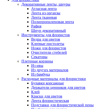
Декоративные ленты, шнуры
Атласная лента
Лента из органзы
Лента тканевая
Полипропиленовая лента
Рафия
Шнур декоративный
Инструменты для флористов
Ведра для цветов
Клеевые пистолеты
Ножи для флористов
Очистители стебелей
Секаторы
Плетеные корзины
Из ивы
Из других материалов
Из бамбука
Расходные материалы для флористики
Булавки корсажные
Держатели ценников для цветов
Клей
Краски для цветов
Лента флористическая
Подставки для флористической пены