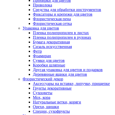
Пробирки для цветов
Проволока
Средства для обработки инструментов
Фиксаторы и крепежи для цветов
Флористическая пена
Флористическая сетка
Упаковка для цветов
Пленка полипропилен в листах
Пленка полипропилен в рулонах
Бумага декоративная
Сизаль искусственная
Фетр
Фоамиран
Сумки для цветов
Коробки шляпные
Другая упаковка для цветов и подарков
Деревянные ящики для цветов
Флористический декор
Аксессуары на вставке, липучке, прищепке
Грунты декоративные
Сухоцветы
Мох, кора
Натуральные ветки, коряги
Орехи, шишки
Специи, сухофрукты