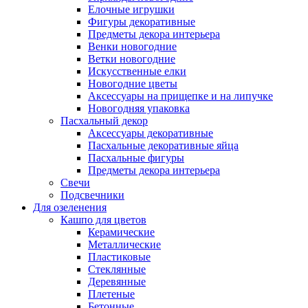
Елочные игрушки
Фигуры декоративные
Предметы декора интерьера
Венки новогодние
Ветки новогодние
Искусственные елки
Новогодние цветы
Аксессуары на прищепке и на липучке
Новогодняя упаковка
Пасхальный декор
Аксессуары декоративные
Пасхальные декоративные яйца
Пасхальные фигуры
Предметы декора интерьера
Свечи
Подсвечники
Для озеленения
Кашпо для цветов
Керамические
Металлические
Пластиковые
Стеклянные
Деревянные
Плетеные
Бетонные