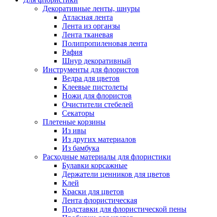
Декоративные ленты, шнуры
Атласная лента
Лента из органзы
Лента тканевая
Полипропиленовая лента
Рафия
Шнур декоративный
Инструменты для флористов
Ведра для цветов
Клеевые пистолеты
Ножи для флористов
Очистители стебелей
Секаторы
Плетеные корзины
Из ивы
Из других материалов
Из бамбука
Расходные материалы для флористики
Булавки корсажные
Держатели ценников для цветов
Клей
Краски для цветов
Лента флористическая
Подставки для флористической пены