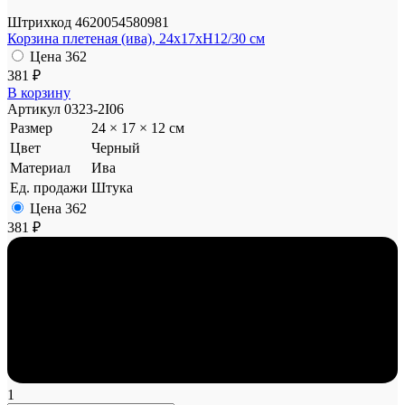
Штрихкод
4620054580981
Корзина плетеная (ива), 24x17xH12/30 см
Цена
362
381 ₽
В корзину
Артикул
0323-2I06
Размер
24 × 17 × 12 см
Цвет
Черный
Материал
Ива
Ед. продажи
Штука
Цена
362
381 ₽
1