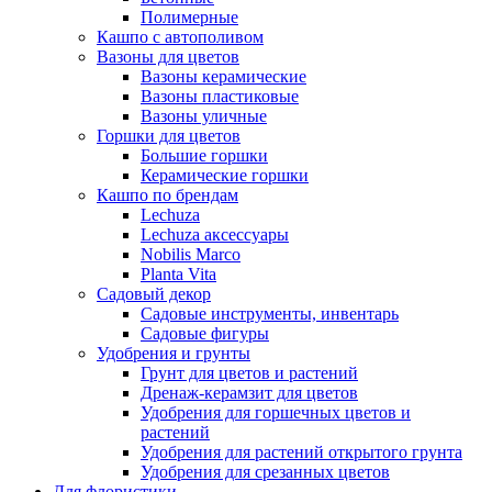
Полимерные
Кашпо с автополивом
Вазоны для цветов
Вазоны керамические
Вазоны пластиковые
Вазоны уличные
Горшки для цветов
Большие горшки
Керамические горшки
Кашпо по брендам
Lechuza
Lechuza аксессуары
Nobilis Marco
Planta Vita
Садовый декор
Садовые инструменты, инвентарь
Садовые фигуры
Удобрения и грунты
Грунт для цветов и растений
Дренаж-керамзит для цветов
Удобрения для горшечных цветов и
растений
Удобрения для растений открытого грунта
Удобрения для срезанных цветов
Для флористики