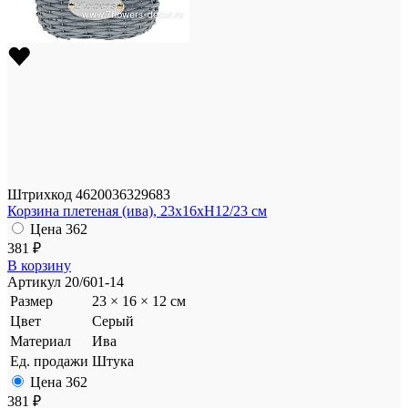
Штрихкод
4620036329683
Корзина плетеная (ива), 23x16xH12/23 см
Цена
362
381 ₽
В корзину
Артикул
20/601-14
Размер
23 × 16 × 12 см
Цвет
Серый
Материал
Ива
Ед. продажи
Штука
Цена
362
381 ₽