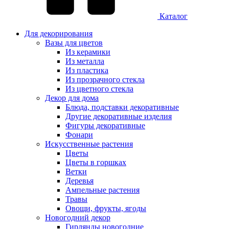
Каталог
Для декорирования
Вазы для цветов
Из керамики
Из металла
Из пластика
Из прозрачного стекла
Из цветного стекла
Декор для дома
Блюда, подставки декоративные
Другие декоративные изделия
Фигуры декоративные
Фонари
Искусственные растения
Цветы
Цветы в горшках
Ветки
Деревья
Ампельные растения
Травы
Овощи, фрукты, ягоды
Новогодний декор
Гирлянды новогодние