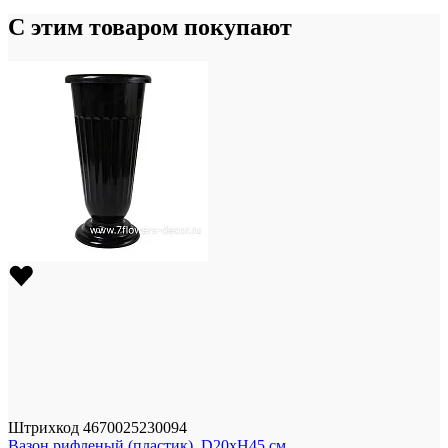
С этим товаром покупают
Штрихкод
4670025230094
Вазон рифленый (пластик), D20xH45 см