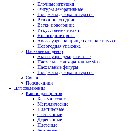
Елочные игрушки
Фигуры декоративные
Предметы декора интерьера
Венки новогодние
Ветки новогодние
Искусственные елки
Новогодние цветы
Аксессуары на прищепке и на липучке
Новогодняя упаковка
Пасхальный декор
Аксессуары декоративные
Пасхальные декоративные яйца
Пасхальные фигуры
Предметы декора интерьера
Свечи
Подсвечники
Для озеленения
Кашпо для цветов
Керамические
Металлические
Пластиковые
Стеклянные
Деревянные
Плетеные
Бетонные