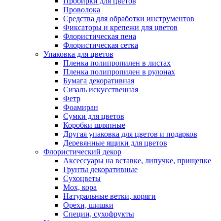
Пробирки для цветов
Проволока
Средства для обработки инструментов
Фиксаторы и крепежи для цветов
Флористическая пена
Флористическая сетка
Упаковка для цветов
Пленка полипропилен в листах
Пленка полипропилен в рулонах
Бумага декоративная
Сизаль искусственная
Фетр
Фоамиран
Сумки для цветов
Коробки шляпные
Другая упаковка для цветов и подарков
Деревянные ящики для цветов
Флористический декор
Аксессуары на вставке, липучке, прищепке
Грунты декоративные
Сухоцветы
Мох, кора
Натуральные ветки, коряги
Орехи, шишки
Специи, сухофрукты