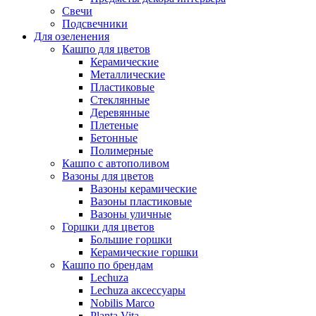
Свечи
Подсвечники
Для озеленения
Кашпо для цветов
Керамические
Металлические
Пластиковые
Стеклянные
Деревянные
Плетеные
Бетонные
Полимерные
Кашпо с автополивом
Вазоны для цветов
Вазоны керамические
Вазоны пластиковые
Вазоны уличные
Горшки для цветов
Большие горшки
Керамические горшки
Кашпо по брендам
Lechuza
Lechuza аксессуары
Nobilis Marco
Planta Vita