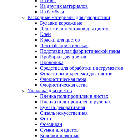
Из ивы
Из других материалов
Из бамбука
Расходные материалы для флористики
Булавки корсажные
Держатели ценников для цветов
Клей
Краски для цветов
Лента флористическая
Подставки для флористической пены
Пробирки для цветов
Проволока
Средства для обработки инструментов
Фиксаторы и крепежи для цветов
Флористическая пена
Флористическая сетка
Упаковка для цветов
Пленка полипропилен в листах
Пленка полипропилен в рулонах
Бумага декоративная
Сизаль искусственная
Фетр
Фоамиран
Сумки для цветов
Коробки шляпные