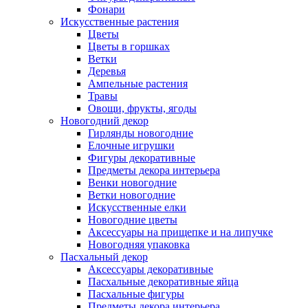
Фонари
Искусственные растения
Цветы
Цветы в горшках
Ветки
Деревья
Ампельные растения
Травы
Овощи, фрукты, ягоды
Новогодний декор
Гирлянды новогодние
Елочные игрушки
Фигуры декоративные
Предметы декора интерьера
Венки новогодние
Ветки новогодние
Искусственные елки
Новогодние цветы
Аксессуары на прищепке и на липучке
Новогодняя упаковка
Пасхальный декор
Аксессуары декоративные
Пасхальные декоративные яйца
Пасхальные фигуры
Предметы декора интерьера