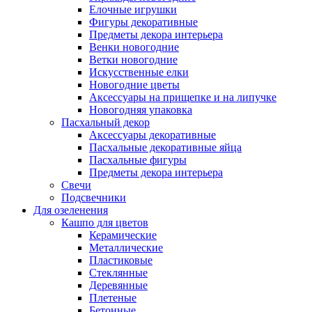
Елочные игрушки
Фигуры декоративные
Предметы декора интерьера
Венки новогодние
Ветки новогодние
Искусственные елки
Новогодние цветы
Аксессуары на прищепке и на липучке
Новогодняя упаковка
Пасхальный декор
Аксессуары декоративные
Пасхальные декоративные яйца
Пасхальные фигуры
Предметы декора интерьера
Свечи
Подсвечники
Для озеленения
Кашпо для цветов
Керамические
Металлические
Пластиковые
Стеклянные
Деревянные
Плетеные
Бетонные