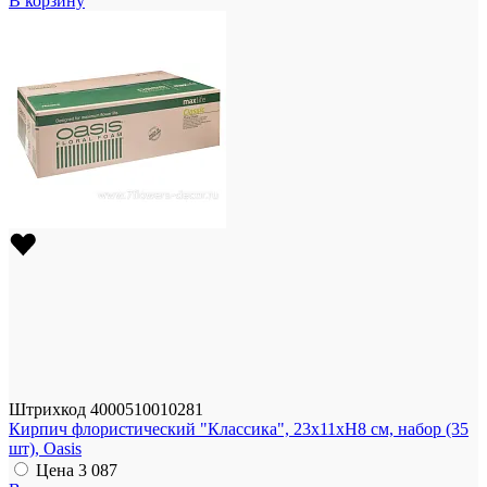
В корзину
Штрихкод
4000510010281
Кирпич флористический "Классика", 23x11xH8 см, набор (35
шт), Oasis
Цена
3 087