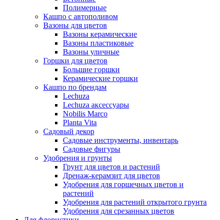
Полимерные
Кашпо с автополивом
Вазоны для цветов
Вазоны керамические
Вазоны пластиковые
Вазоны уличные
Горшки для цветов
Большие горшки
Керамические горшки
Кашпо по брендам
Lechuza
Lechuza аксессуары
Nobilis Marco
Planta Vita
Садовый декор
Садовые инструменты, инвентарь
Садовые фигуры
Удобрения и грунты
Грунт для цветов и растений
Дренаж-керамзит для цветов
Удобрения для горшечных цветов и
растений
Удобрения для растений открытого грунта
Удобрения для срезанных цветов
Для флористики