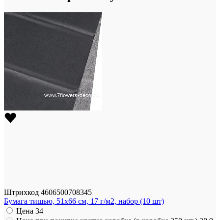
Штрихкод
4606500708345
Бумага тишью, 51x66 см, 17 г/м2, набор (10 шт)
Цена
34