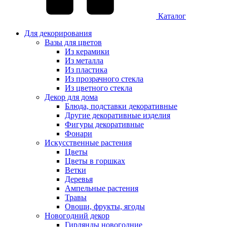
Каталог
Для декорирования
Вазы для цветов
Из керамики
Из металла
Из пластика
Из прозрачного стекла
Из цветного стекла
Декор для дома
Блюда, подставки декоративные
Другие декоративные изделия
Фигуры декоративные
Фонари
Искусственные растения
Цветы
Цветы в горшках
Ветки
Деревья
Ампельные растения
Травы
Овощи, фрукты, ягоды
Новогодний декор
Гирлянды новогодние