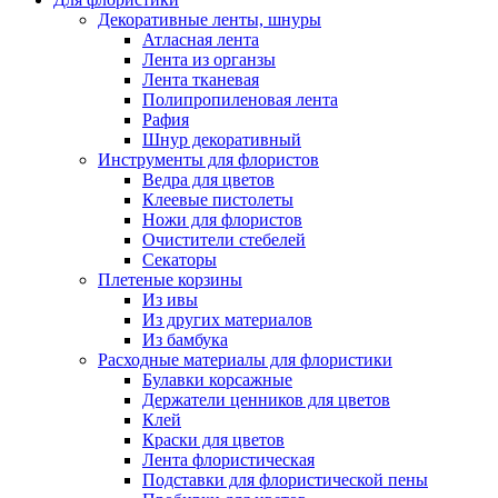
Декоративные ленты, шнуры
Атласная лента
Лента из органзы
Лента тканевая
Полипропиленовая лента
Рафия
Шнур декоративный
Инструменты для флористов
Ведра для цветов
Клеевые пистолеты
Ножи для флористов
Очистители стебелей
Секаторы
Плетеные корзины
Из ивы
Из других материалов
Из бамбука
Расходные материалы для флористики
Булавки корсажные
Держатели ценников для цветов
Клей
Краски для цветов
Лента флористическая
Подставки для флористической пены