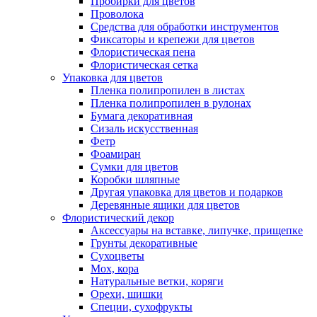
Пробирки для цветов
Проволока
Средства для обработки инструментов
Фиксаторы и крепежи для цветов
Флористическая пена
Флористическая сетка
Упаковка для цветов
Пленка полипропилен в листах
Пленка полипропилен в рулонах
Бумага декоративная
Сизаль искусственная
Фетр
Фоамиран
Сумки для цветов
Коробки шляпные
Другая упаковка для цветов и подарков
Деревянные ящики для цветов
Флористический декор
Аксессуары на вставке, липучке, прищепке
Грунты декоративные
Сухоцветы
Мох, кора
Натуральные ветки, коряги
Орехи, шишки
Специи, сухофрукты