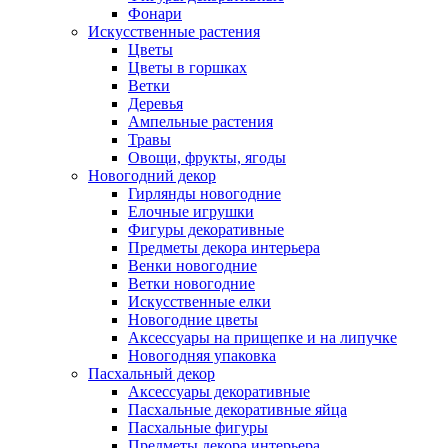
Фонари
Искусственные растения
Цветы
Цветы в горшках
Ветки
Деревья
Ампельные растения
Травы
Овощи, фрукты, ягоды
Новогодний декор
Гирлянды новогодние
Елочные игрушки
Фигуры декоративные
Предметы декора интерьера
Венки новогодние
Ветки новогодние
Искусственные елки
Новогодние цветы
Аксессуары на прищепке и на липучке
Новогодняя упаковка
Пасхальный декор
Аксессуары декоративные
Пасхальные декоративные яйца
Пасхальные фигуры
Предметы декора интерьера