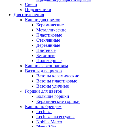
Свечи
Подсвечники
Для озеленения
Кашпо для цветов
Керамические
Металлические
Пластиковые
Стеклянные
Деревянные
Плетеные
Бетонные
Полимерные
Кашпо с автополивом
Вазоны для цветов
Вазоны керамические
Вазоны пластиковые
Вазоны уличные
Горшки для цветов
Большие горшки
Керамические горшки
Кашпо по брендам
Lechuza
Lechuza аксессуары
Nobilis Marco
Planta Vita