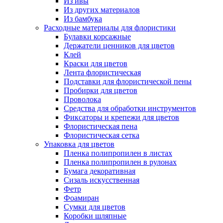
Из ивы
Из других материалов
Из бамбука
Расходные материалы для флористики
Булавки корсажные
Держатели ценников для цветов
Клей
Краски для цветов
Лента флористическая
Подставки для флористической пены
Пробирки для цветов
Проволока
Средства для обработки инструментов
Фиксаторы и крепежи для цветов
Флористическая пена
Флористическая сетка
Упаковка для цветов
Пленка полипропилен в листах
Пленка полипропилен в рулонах
Бумага декоративная
Сизаль искусственная
Фетр
Фоамиран
Сумки для цветов
Коробки шляпные