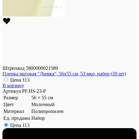
Штрихкод
5800000021589
Пленка матовая "Дымка", 56x55 см, 53 мкр, набор (20 шт)
Цена
113
В корзину
Артикул
PF.HS-23-P
Размер
56 × 55 см
Цвет
Молочный
Материал
Полипропилен
Ед. продажи
Набор
Цена
113