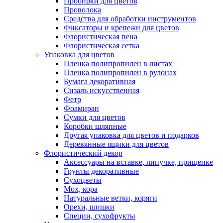
Пробирки для цветов
Проволока
Средства для обработки инструментов
Фиксаторы и крепежи для цветов
Флористическая пена
Флористическая сетка
Упаковка для цветов
Пленка полипропилен в листах
Пленка полипропилен в рулонах
Бумага декоративная
Сизаль искусственная
Фетр
Фоамиран
Сумки для цветов
Коробки шляпные
Другая упаковка для цветов и подарков
Деревянные ящики для цветов
Флористический декор
Аксессуары на вставке, липучке, прищепке
Грунты декоративные
Сухоцветы
Мох, кора
Натуральные ветки, коряги
Орехи, шишки
Специи, сухофрукты