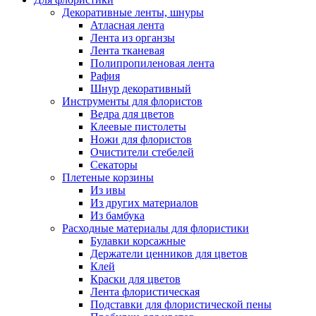
Декоративные ленты, шнуры
Атласная лента
Лента из органзы
Лента тканевая
Полипропиленовая лента
Рафия
Шнур декоративный
Инструменты для флористов
Ведра для цветов
Клеевые пистолеты
Ножи для флористов
Очистители стебелей
Секаторы
Плетеные корзины
Из ивы
Из других материалов
Из бамбука
Расходные материалы для флористики
Булавки корсажные
Держатели ценников для цветов
Клей
Краски для цветов
Лента флористическая
Подставки для флористической пены