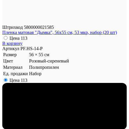
Штрихкод
5800000021585
Пленка матовая "Дымка", 56x55 см, 53 мкр, набор (20 шт)
Цена
113
В корзину
Артикул
PF.HS-14-P
Размер
56 × 55 см
Цвет
Розовый-сиреневый
Материал
Полипропилен
Ед. продажи
Набор
Цена
113