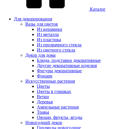
Каталог
Для декорирования
Вазы для цветов
Из керамики
Из металла
Из пластика
Из прозрачного стекла
Из цветного стекла
Декор для дома
Блюда, подставки декоративные
Другие декоративные изделия
Фигуры декоративные
Фонари
Искусственные растения
Цветы
Цветы в горшках
Ветки
Деревья
Ампельные растения
Травы
Овощи, фрукты, ягоды
Новогодний декор
Гирлянды новогодние