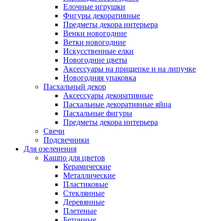
Елочные игрушки
Фигуры декоративные
Предметы декора интерьера
Венки новогодние
Ветки новогодние
Искусственные елки
Новогодние цветы
Аксессуары на прищепке и на липучке
Новогодняя упаковка
Пасхальный декор
Аксессуары декоративные
Пасхальные декоративные яйца
Пасхальные фигуры
Предметы декора интерьера
Свечи
Подсвечники
Для озеленения
Кашпо для цветов
Керамические
Металлические
Пластиковые
Стеклянные
Деревянные
Плетеные
Бетонные