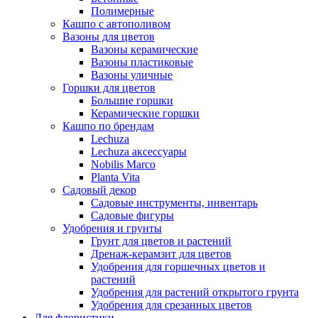
Полимерные
Кашпо с автополивом
Вазоны для цветов
Вазоны керамические
Вазоны пластиковые
Вазоны уличные
Горшки для цветов
Большие горшки
Керамические горшки
Кашпо по брендам
Lechuza
Lechuza аксессуары
Nobilis Marco
Planta Vita
Садовый декор
Садовые инструменты, инвентарь
Садовые фигуры
Удобрения и грунты
Грунт для цветов и растений
Дренаж-керамзит для цветов
Удобрения для горшечных цветов и
растений
Удобрения для растений открытого грунта
Удобрения для срезанных цветов
Для флористики