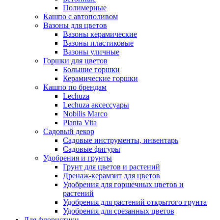
Полимерные
Кашпо с автополивом
Вазоны для цветов
Вазоны керамические
Вазоны пластиковые
Вазоны уличные
Горшки для цветов
Большие горшки
Керамические горшки
Кашпо по брендам
Lechuza
Lechuza аксессуары
Nobilis Marco
Planta Vita
Садовый декор
Садовые инструменты, инвентарь
Садовые фигуры
Удобрения и грунты
Грунт для цветов и растений
Дренаж-керамзит для цветов
Удобрения для горшечных цветов и
растений
Удобрения для растений открытого грунта
Удобрения для срезанных цветов
Для флористики