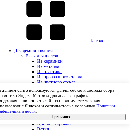
Каталог
Для декорирования
Вазы для цветов
Из керамики
Из металла
Из пластика
Из прозрачного стекла
Из цветного стекла
Декор для дома
 данном сайте используются файлы cookie и система сбора
Блюда, подставки декоративные
атистики Яндекс Метрика для анализа трафика.
Другие декоративные изделия
одолжая использовать сайт, вы принимаете условия
Фигуры декоративные
пользования Яндекса и соглашаетесь с условиями
Политики
Фонари
онфиденциальности
.
Искусственные растения
Принимаю
Цветы
Цветы в горшках
Ветки