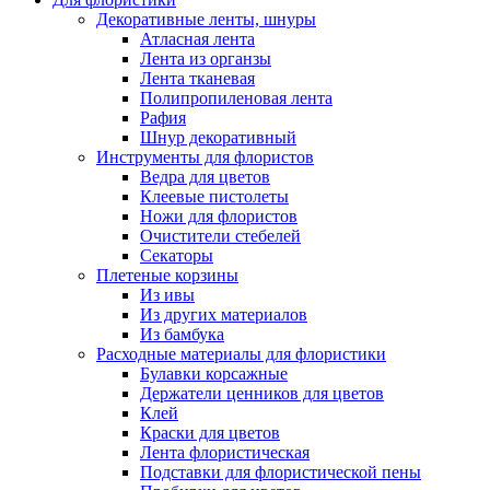
Декоративные ленты, шнуры
Атласная лента
Лента из органзы
Лента тканевая
Полипропиленовая лента
Рафия
Шнур декоративный
Инструменты для флористов
Ведра для цветов
Клеевые пистолеты
Ножи для флористов
Очистители стебелей
Секаторы
Плетеные корзины
Из ивы
Из других материалов
Из бамбука
Расходные материалы для флористики
Булавки корсажные
Держатели ценников для цветов
Клей
Краски для цветов
Лента флористическая
Подставки для флористической пены