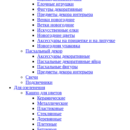
Елочные игрушки
Фигуры декоративные
Предметы декора интерьера
Венки новогодние
Ветки новогодние
Искусственные елки
Новогодние цветы
Аксессуары на прищепке и на липучке
Новогодняя упаковка
Пасхальный декор
Аксессуары декоративные
Пасхальные декоративные яйца
Пасхальные фигуры
Предметы декора интерьера
Свечи
Подсвечники
Для озеленения
Кашпо для цветов
Керамические
Металлические
Пластиковые
Стеклянные
Деревянные
Плетеные
Бетонные