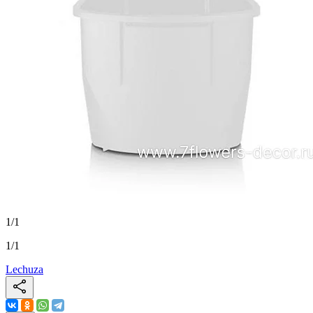
1
/
1
1
/
1
Lechuza