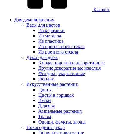
Каталог
Для декорирования
Вазы для цветов
Из керамики
Из металла
Из пластика
Из прозрачного стекла
Из цветного стекла
Декор для дома
Блюда, подставки декоративные
Другие декоративные изделия
Фигуры декоративные
Фонари
Искусственные растения
Цветы
Цветы в горшках
Ветки
Деревья
Ампельные растения
Травы
Овощи, фрукты, ягоды
Новогодний декор
Гирлянды новогодние