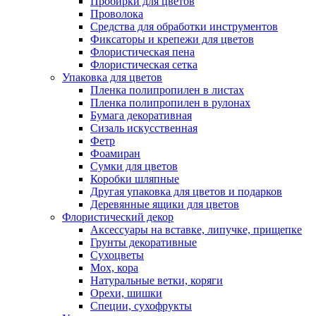
Пробирки для цветов
Проволока
Средства для обработки инструментов
Фиксаторы и крепежи для цветов
Флористическая пена
Флористическая сетка
Упаковка для цветов
Пленка полипропилен в листах
Пленка полипропилен в рулонах
Бумага декоративная
Сизаль искусственная
Фетр
Фоамиран
Сумки для цветов
Коробки шляпные
Другая упаковка для цветов и подарков
Деревянные ящики для цветов
Флористический декор
Аксессуары на вставке, липучке, прищепке
Грунты декоративные
Сухоцветы
Мох, кора
Натуральные ветки, коряги
Орехи, шишки
Специи, сухофрукты