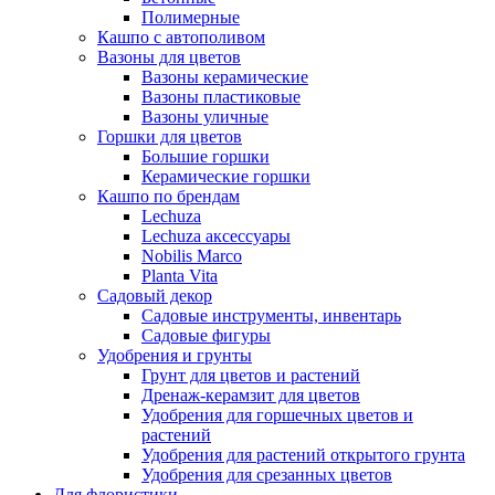
Полимерные
Кашпо с автополивом
Вазоны для цветов
Вазоны керамические
Вазоны пластиковые
Вазоны уличные
Горшки для цветов
Большие горшки
Керамические горшки
Кашпо по брендам
Lechuza
Lechuza аксессуары
Nobilis Marco
Planta Vita
Садовый декор
Садовые инструменты, инвентарь
Садовые фигуры
Удобрения и грунты
Грунт для цветов и растений
Дренаж-керамзит для цветов
Удобрения для горшечных цветов и
растений
Удобрения для растений открытого грунта
Удобрения для срезанных цветов
Для флористики