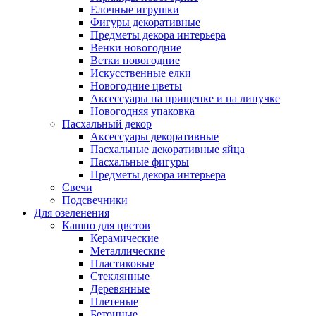
Елочные игрушки
Фигуры декоративные
Предметы декора интерьера
Венки новогодние
Ветки новогодние
Искусственные елки
Новогодние цветы
Аксессуары на прищепке и на липучке
Новогодняя упаковка
Пасхальный декор
Аксессуары декоративные
Пасхальные декоративные яйца
Пасхальные фигуры
Предметы декора интерьера
Свечи
Подсвечники
Для озеленения
Кашпо для цветов
Керамические
Металлические
Пластиковые
Стеклянные
Деревянные
Плетеные
Бетонные