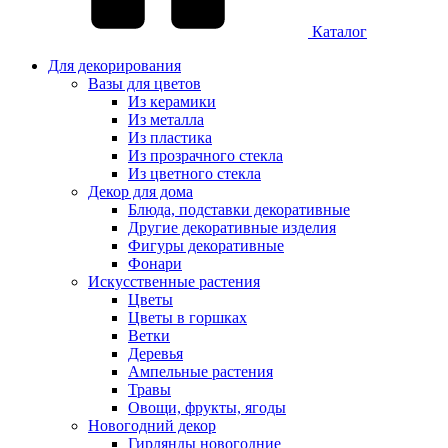
Каталог
Для декорирования
Вазы для цветов
Из керамики
Из металла
Из пластика
Из прозрачного стекла
Из цветного стекла
Декор для дома
Блюда, подставки декоративные
Другие декоративные изделия
Фигуры декоративные
Фонари
Искусственные растения
Цветы
Цветы в горшках
Ветки
Деревья
Ампельные растения
Травы
Овощи, фрукты, ягоды
Новогодний декор
Гирлянды новогодние