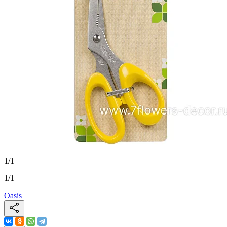
1
/
1
1
/
1
Oasis