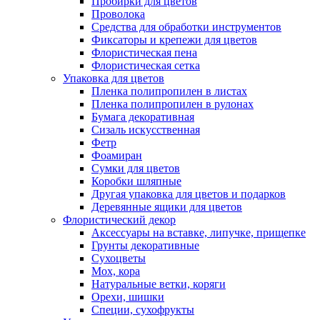
Пробирки для цветов
Проволока
Средства для обработки инструментов
Фиксаторы и крепежи для цветов
Флористическая пена
Флористическая сетка
Упаковка для цветов
Пленка полипропилен в листах
Пленка полипропилен в рулонах
Бумага декоративная
Сизаль искусственная
Фетр
Фоамиран
Сумки для цветов
Коробки шляпные
Другая упаковка для цветов и подарков
Деревянные ящики для цветов
Флористический декор
Аксессуары на вставке, липучке, прищепке
Грунты декоративные
Сухоцветы
Мох, кора
Натуральные ветки, коряги
Орехи, шишки
Специи, сухофрукты