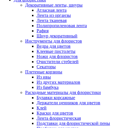
Декоративные ленты, шнуры
Атласная лента
Лента из органзы
Лента тканевая
Полипропиленовая лента
Рафия
Шнур декоративный
Инструменты для флористов
Ведра для цветов
Клеевые пистолеты
Ножи для флористов
Очистители стебелей
Секаторы
Плетеные корзины
Из ивы
Из других материалов
Из бамбука
Расходные материалы для флористики
Булавки корсажные
Держатели ценников для цветов
Клей
Краски для цветов
Лента флористическая
Подставки для флористической пены