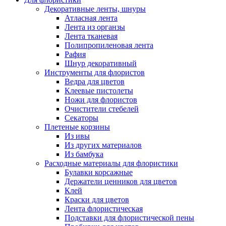
Декоративные ленты, шнуры
Атласная лента
Лента из органзы
Лента тканевая
Полипропиленовая лента
Рафия
Шнур декоративный
Инструменты для флористов
Ведра для цветов
Клеевые пистолеты
Ножи для флористов
Очистители стебелей
Секаторы
Плетеные корзины
Из ивы
Из других материалов
Из бамбука
Расходные материалы для флористики
Булавки корсажные
Держатели ценников для цветов
Клей
Краски для цветов
Лента флористическая
Подставки для флористической пены