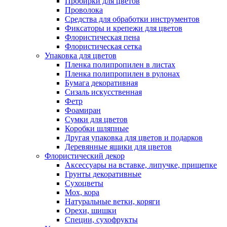
Пробирки для цветов
Проволока
Средства для обработки инструментов
Фиксаторы и крепежи для цветов
Флористическая пена
Флористическая сетка
Упаковка для цветов
Пленка полипропилен в листах
Пленка полипропилен в рулонах
Бумага декоративная
Сизаль искусственная
Фетр
Фоамиран
Сумки для цветов
Коробки шляпные
Другая упаковка для цветов и подарков
Деревянные ящики для цветов
Флористический декор
Аксессуары на вставке, липучке, прищепке
Грунты декоративные
Сухоцветы
Мох, кора
Натуральные ветки, коряги
Орехи, шишки
Специи, сухофрукты