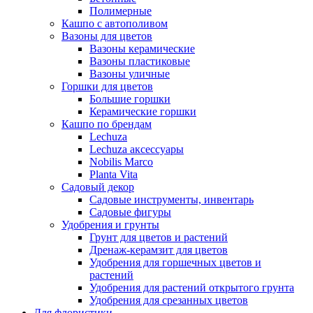
Полимерные
Кашпо с автополивом
Вазоны для цветов
Вазоны керамические
Вазоны пластиковые
Вазоны уличные
Горшки для цветов
Большие горшки
Керамические горшки
Кашпо по брендам
Lechuza
Lechuza аксессуары
Nobilis Marco
Planta Vita
Садовый декор
Садовые инструменты, инвентарь
Садовые фигуры
Удобрения и грунты
Грунт для цветов и растений
Дренаж-керамзит для цветов
Удобрения для горшечных цветов и
растений
Удобрения для растений открытого грунта
Удобрения для срезанных цветов
Для флористики