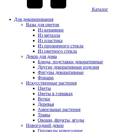
Каталог
Для декорирования
Вазы для цветов
Из керамики
Из металла
Из пластика
Из прозрачного стекла
Из цветного стекла
Декор для дома
Блюда, подставки декоративные
Другие декоративные изделия
Фигуры декоративные
Фонари
Искусственные растения
Цветы
Цветы в горшках
Ветки
Деревья
Ампельные растения
Травы
Овощи, фрукты, ягоды
Новогодний декор
Гирлянды новогодние