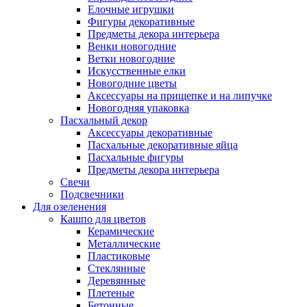
Елочные игрушки
Фигуры декоративные
Предметы декора интерьера
Венки новогодние
Ветки новогодние
Искусственные елки
Новогодние цветы
Аксессуары на прищепке и на липучке
Новогодняя упаковка
Пасхальный декор
Аксессуары декоративные
Пасхальные декоративные яйца
Пасхальные фигуры
Предметы декора интерьера
Свечи
Подсвечники
Для озеленения
Кашпо для цветов
Керамические
Металлические
Пластиковые
Стеклянные
Деревянные
Плетеные
Бетонные