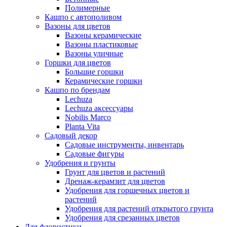
Полимерные
Кашпо с автополивом
Вазоны для цветов
Вазоны керамические
Вазоны пластиковые
Вазоны уличные
Горшки для цветов
Большие горшки
Керамические горшки
Кашпо по брендам
Lechuza
Lechuza аксессуары
Nobilis Marco
Planta Vita
Садовый декор
Садовые инструменты, инвентарь
Садовые фигуры
Удобрения и грунты
Грунт для цветов и растений
Дренаж-керамзит для цветов
Удобрения для горшечных цветов и
растений
Удобрения для растений открытого грунта
Удобрения для срезанных цветов
Для флористики