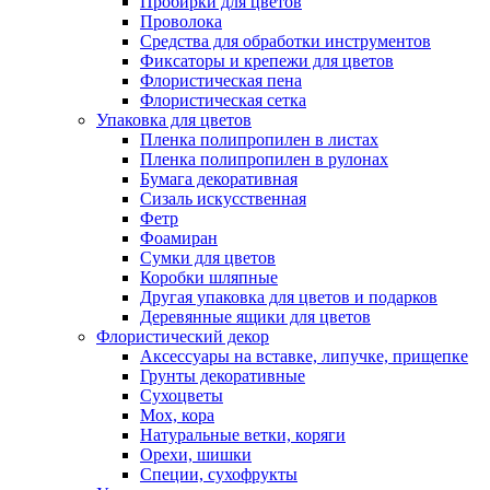
Пробирки для цветов
Проволока
Средства для обработки инструментов
Фиксаторы и крепежи для цветов
Флористическая пена
Флористическая сетка
Упаковка для цветов
Пленка полипропилен в листах
Пленка полипропилен в рулонах
Бумага декоративная
Сизаль искусственная
Фетр
Фоамиран
Сумки для цветов
Коробки шляпные
Другая упаковка для цветов и подарков
Деревянные ящики для цветов
Флористический декор
Аксессуары на вставке, липучке, прищепке
Грунты декоративные
Сухоцветы
Мох, кора
Натуральные ветки, коряги
Орехи, шишки
Специи, сухофрукты