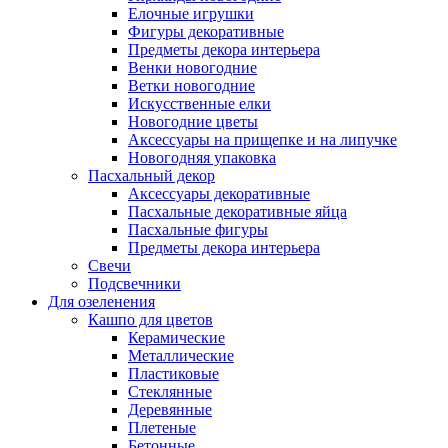
Елочные игрушки
Фигуры декоративные
Предметы декора интерьера
Венки новогодние
Ветки новогодние
Искусственные елки
Новогодние цветы
Аксессуары на прищепке и на липучке
Новогодняя упаковка
Пасхальный декор
Аксессуары декоративные
Пасхальные декоративные яйца
Пасхальные фигуры
Предметы декора интерьера
Свечи
Подсвечники
Для озеленения
Кашпо для цветов
Керамические
Металлические
Пластиковые
Стеклянные
Деревянные
Плетеные
Бетонные