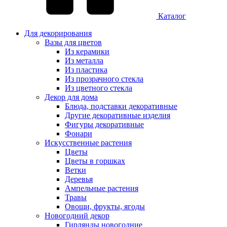
Каталог
Для декорирования
Вазы для цветов
Из керамики
Из металла
Из пластика
Из прозрачного стекла
Из цветного стекла
Декор для дома
Блюда, подставки декоративные
Другие декоративные изделия
Фигуры декоративные
Фонари
Искусственные растения
Цветы
Цветы в горшках
Ветки
Деревья
Ампельные растения
Травы
Овощи, фрукты, ягоды
Новогодний декор
Гирлянды новогодние