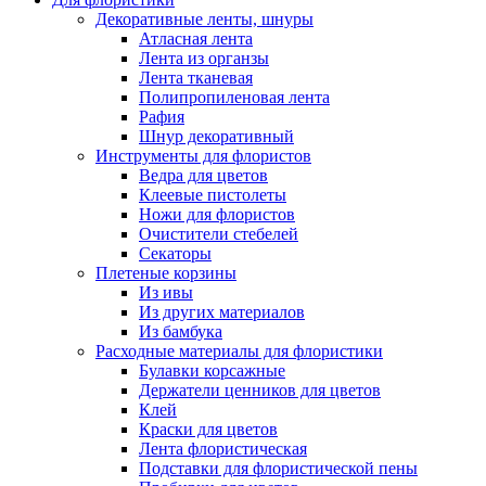
Декоративные ленты, шнуры
Атласная лента
Лента из органзы
Лента тканевая
Полипропиленовая лента
Рафия
Шнур декоративный
Инструменты для флористов
Ведра для цветов
Клеевые пистолеты
Ножи для флористов
Очистители стебелей
Секаторы
Плетеные корзины
Из ивы
Из других материалов
Из бамбука
Расходные материалы для флористики
Булавки корсажные
Держатели ценников для цветов
Клей
Краски для цветов
Лента флористическая
Подставки для флористической пены