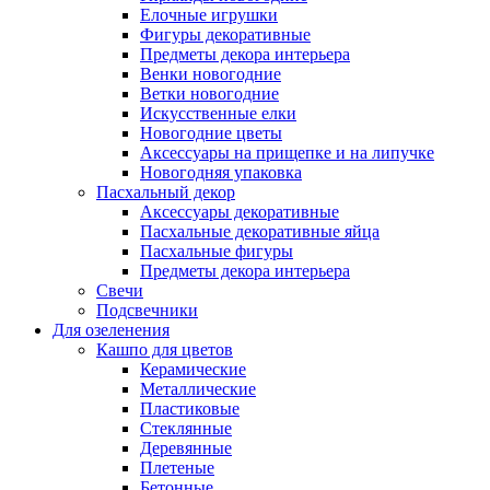
Елочные игрушки
Фигуры декоративные
Предметы декора интерьера
Венки новогодние
Ветки новогодние
Искусственные елки
Новогодние цветы
Аксессуары на прищепке и на липучке
Новогодняя упаковка
Пасхальный декор
Аксессуары декоративные
Пасхальные декоративные яйца
Пасхальные фигуры
Предметы декора интерьера
Свечи
Подсвечники
Для озеленения
Кашпо для цветов
Керамические
Металлические
Пластиковые
Стеклянные
Деревянные
Плетеные
Бетонные