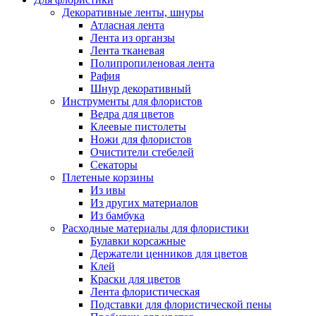
Декоративные ленты, шнуры
Атласная лента
Лента из органзы
Лента тканевая
Полипропиленовая лента
Рафия
Шнур декоративный
Инструменты для флористов
Ведра для цветов
Клеевые пистолеты
Ножи для флористов
Очистители стебелей
Секаторы
Плетеные корзины
Из ивы
Из других материалов
Из бамбука
Расходные материалы для флористики
Булавки корсажные
Держатели ценников для цветов
Клей
Краски для цветов
Лента флористическая
Подставки для флористической пены