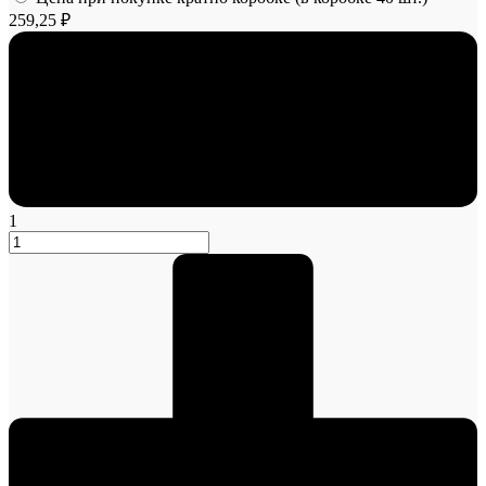
259,25 ₽
1