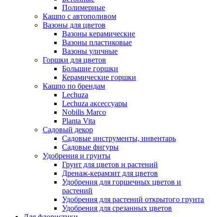
Полимерные
Кашпо с автополивом
Вазоны для цветов
Вазоны керамические
Вазоны пластиковые
Вазоны уличные
Горшки для цветов
Большие горшки
Керамические горшки
Кашпо по брендам
Lechuza
Lechuza аксессуары
Nobilis Marco
Planta Vita
Садовый декор
Садовые инструменты, инвентарь
Садовые фигуры
Удобрения и грунты
Грунт для цветов и растений
Дренаж-керамзит для цветов
Удобрения для горшечных цветов и
растений
Удобрения для растений открытого грунта
Удобрения для срезанных цветов
Для флористики