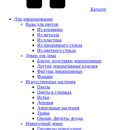
Каталог
Для декорирования
Вазы для цветов
Из керамики
Из металла
Из пластика
Из прозрачного стекла
Из цветного стекла
Декор для дома
Блюда, подставки декоративные
Другие декоративные изделия
Фигуры декоративные
Фонари
Искусственные растения
Цветы
Цветы в горшках
Ветки
Деревья
Ампельные растения
Травы
Овощи, фрукты, ягоды
Новогодний декор
Гирлянды новогодние