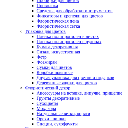
Пробирки для цветов
Проволока
Средства для обработки инструментов
Фиксаторы и крепежи для цветов
Флористическая пена
Флористическая сетка
Упаковка для цветов
Пленка полипропилен в листах
Пленка полипропилен в рулонах
Бумага декоративная
Сизаль искусственная
Фетр
Фоамиран
Сумки для цветов
Коробки шляпные
Другая упаковка для цветов и подарков
Деревянные ящики для цветов
Флористический декор
Аксессуары на вставке, липучке, прищепке
Грунты декоративные
Сухоцветы
Мох, кора
Натуральные ветки, коряги
Орехи, шишки
Специи, сухофрукты